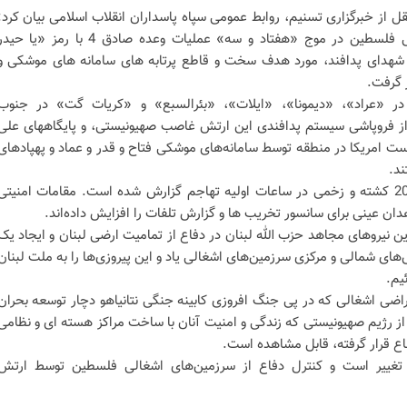
قل از خبرگزاری تسنیم، روابط عمومی سپاه پاسداران انقلاب اسلامی بیان کرد:
جنوب و شمال سرزمین‌های اشغالی فلسطین در موج «هفتاد و سه» عملیات وعده صادق 4 با رمز «یا ح
 شهدای پدافند، مورد هدف سخت و قاطع پرتابه های سامانه های موشکی و
 گرفت.
در «عراد»، «دیمونا»، «ایلات»، «بئرالسبع» و «کریات گت» در جنوب
 فروپاشی سیستم پدافندی این ارتش غاصب صهیونیستی، و پایگاههای علی
ریست امریکا در منطقه توسط سامانه‌های موشکی فتاح و قدر و عماد و پهپادهای
ند.
بنابر گزارش های میدانی بیش از 200 کشته و زخمی در ساعات اولیه تهاجم گزارش شده است. مقامات امنیتی
دان عینی برای سانسور تخریب ها و گزارش تلفات را افزایش داده‌اند.
 نیروهای مجاهد حزب الله لبنان در دفاع از تمامیت ارضی لبنان و ایجاد یک
ای شمالی و مرکزی سرزمین‌های اشغالی یاد و این پیروزی‌ها را به ملت لبنان
یم.
اضی اشغالی که در پی جنگ افروزی کابینه جنگی نتانیاهو دچار توسعه بحران
 از رژیم صهیونیستی که زندگی و امنیت آنان با ساخت مراکز هسته ای و نظامی
ع قرار گرفته، قابل مشاهده است.
غییر است و کنترل دفاع از سرزمین‌های اشغالی فلسطین توسط ارتش