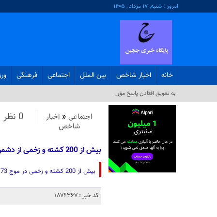
امروز : شنبه, ۱۷ مرداد , ۱۴۰۵
خانه
اخبار شاخص
بین الملل
اجتماعی
فرهنگی
ور
به تعویق افتادن پاسخ مقاومت ع_
0 نظر
اجتماعی
«
اخبار
شاخص
بیش از 200 کشته و زخمی از دشمن در موج 73 عملیات وعده صادق 4
بیش از 200 کشته و زخمی در موج 73 و افزایش فشارهای امنیتی بر خبرنگاران صهیونیستی برای سانسور تخریب ها رخ داد.
کد خبر : 1876367