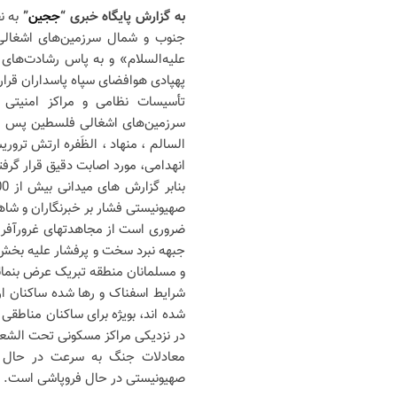
به گزارش پایگاه خبری “
ججین
”
به ن
علیه‌السلام» و به پاس رشادت‌های
پهپادی هوافضای سپاه پاسداران قرار
تأسیسات نظامی و مراکز امنیتی 
سرزمین‌های اشغالی فلسطین پس از
السالم ، منهاد ، الظَفره ارتش ترو
انهدامی، مورد اصابت دقیق قرار گرفت
صهیونیستی فشار بر خبرنگاران و شاه
ضروری است از مجاهدتهای غرورآفرین
جبهه نبرد سخت و پرفشار علیه بخش‌ه
و مسلمانان منطقه تبریک عرض بنمائ
شرایط اسفناک و رها شده ساکنان ار
شده اند، بویژه برای ساکنان مناطقی
در نزدیکی مراکز مسکونی تحت الشعا
معادلات جنگ به سرعت در حال ت
صهیونیستی در حال فروپاشی است.