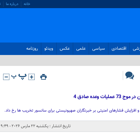
خانه
درباره ما
ت
زشی
اقتصادی
سیاسی
علمی
عکس
ویدئو
روزنامه
تاریخ انتشار : یکشنبه 22 مارس 2026 - 9:49