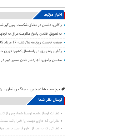
اخبار مرتبط
زاکانی: دشمن در باتلاق شکست زمین‌گیر ش
به تعویق افتادن پاسخ مقاومت عراق به تجاو
صفحه نخست روزنامه ها/ شنبه 17 مرداد 1405
رگبار و رعدوبرق در راه شمال کشور؛ تهران خ
محسن رضایی: اجازه باز شدن مسیر دوم در تن
برچسب ها :
ججین
،
جنگ رمضان
،
رژ
ارسال نظر شما
نظرات ارسال شده توسط شما، پس از تایی
نظراتی که حاوی تهمت یا افترا باشد منتش
نظراتی که به غیر از زبان فارسی یا غیر مر