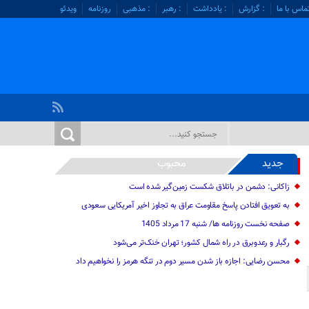
ماس با ما
: گزارش
: یادداشت
: رهبر
: مذهبی
روزنامه
ویدئو
جدید
محبوب
زاکانی: دشمن در باتلاق شکست زمین‌گیر شده است
به تعویق افتادن پاسخ مقاومت عراق به تجاوز اخیر آمریکایی سعودی
صفحه نخست روزنامه ها/ شنبه 17 مرداد 1405
رگبار و رعدوبرق در راه شمال کشور؛ تهران خنک‌تر می‌شود
محسن رضایی: اجازه باز شدن مسیر دوم در تنگه هرمز را نخواهیم داد