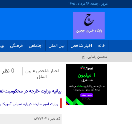
امروز : جمعه, ۱۶ مرداد , ۱۴۰۵
خانه
اخبار شاخص
بین الملل
اجتماعی
فرهنگی
ور
محسن رضایی: اجازه باز شدن_
0 نظر
اخبار شاخص
«
بین
الملل
بیانیه وزارت خارجه در محکومیت تع
وزارت امور خارجه درباره تعرض آمریکا به
کد خبر : 1877402