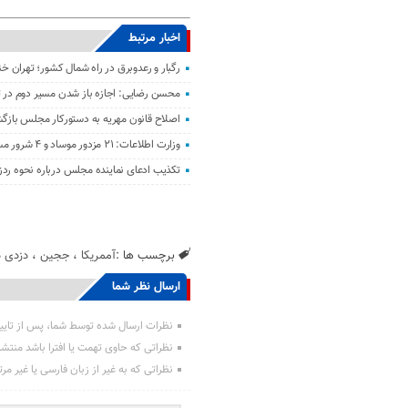
اخبار مرتبط
رگبار و رعدوبرق در راه شمال کشور؛ تهران خ
محسن رضایی: اجازه باز شدن مسیر دوم در تن
اصلاح قانون مهریه به دستورکار مجلس باز
وزارت اطلاعات: ۲۱ مزدور موساد و ۴ شرور مسلح در کرمان بازداشت شدند
تکذیب ادعای نماینده مجلس درباره نحوه ردز
برچسب ها :
آممریکا
،
ججین
،
دزدی د
ارسال نظر شما
نظرات ارسال شده توسط شما، پس از تایی
نظراتی که حاوی تهمت یا افترا باشد منتش
نظراتی که به غیر از زبان فارسی یا غیر مر