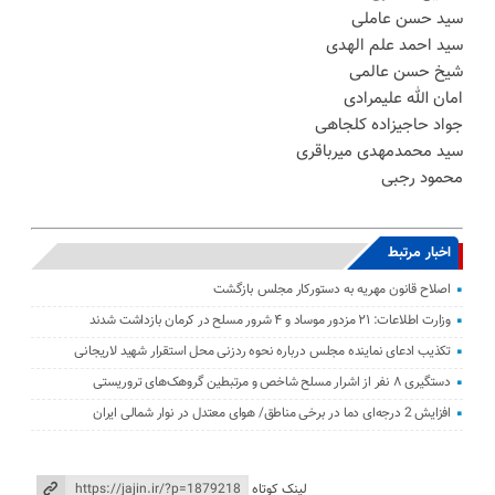
سید حسن عاملی
سید احمد علم الهدی
شیخ حسن عالمی
امان الله علیمرادی
جواد حاجیزاده کلجاهی
سید محمدمهدی میرباقری
محمود رجبی
اخبار مرتبط
اصلاح قانون مهریه به دستورکار مجلس بازگشت
وزارت اطلاعات: ۲۱ مزدور موساد و ۴ شرور مسلح در کرمان بازداشت شدند
تکذیب ادعای نماینده مجلس درباره نحوه ردزنی محل استقرار شهید لاریجانی
دستگیری ۸ نفر از اشرار مسلح شاخص و مرتبطین گروهک‌های تروریستی
افزایش 2 درجه‌ای دما در برخی مناطق/ هوای معتدل در نوار شمالی ایران
لینک کوتاه