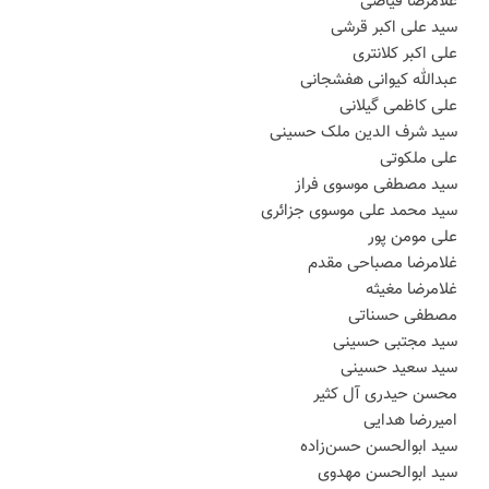
غلامرضا فیاضی
سید علی اکبر قرشی
علی اکبر کلانتری
عبدالله کیوانی هفشجانی
علی کاظمی گیلانی
سید شرف الدین ملک حسینی
علی ملکوتی
سید مصطفی موسوی فراز
سید محمد علی موسوی جزائری
علی مومن پور
غلامرضا مصباحی مقدم
غلامرضا مغیثه
مصطفی حسناتی
سید مجتبی حسینی
سید سعید حسینی
محسن حیدری آل کثیر
امیررضا هدایی
سید ابوالحسن حسن‌زاده
سید ابوالحسن مهدوی