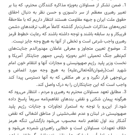
1. ضمن تشکر از مسئولان به‌ویژه مذاکره کنندگان محترم، که بنا بر
تعبیر رهبری معظم از سر دلسوزی و حسن نظر به دنبال احقاق
حقوق ملت ایران و جبهه مقاومت هستند انتظار داریم که با ملاحظۀ
تجربه‌های مذاکرات خسارت‌بار گذشته کاملاً‌ مراقب ترفندهای دشمن
فریبکار و بد سابقه باشند و توجه داشته باشند که رعایت خطوط قرمز
رهبری واجب شرعی است و تخطی از آنها به هیچ وجه جایز نیست.
2. موضوع تعیین متجاوز و معرفی عاملان مهدورالدم جنایت‌های
کم‌نظیر جنگ تحمیلی اخیر به‌ویژه رئیس جمهور جنایتکار آمریکا و
نخست وزیر پلید رژیم صهیونیستی و مجازات آنها و انتقام خون امام
شهید امت(رضوان‌الله‌تعالی‌علیه) به هیچ وجه مورد اغماض و
بی‌توجهی قرار نگیرد و بر هر مکلفی که به آنها دسترسی پیدا کند
واجب است که این جنایتکاران را به درک واصل کند.
3. مطابق تعهد مسئولان محترم به رهبری و مردم ، انتظار می‌رود که
هرگونه پیمان شکنی و نقض بندهای تفاهم‌نامه سریعاً پاسخ داده
شود.از این‌رو با توجه به استمرار تجاوزات و جنایات رژیم پلید
صهیونیستی در لبنان و عدم عقب‌نشینی از مناطق اشغالی که نقض
آشکار بند اول تفاهم نامه محسوب می‌شود بازگشایی تنگه هرمز
خلاف تعهدات مسئولان است و خطایی راهبردی شمرده می‌شود و