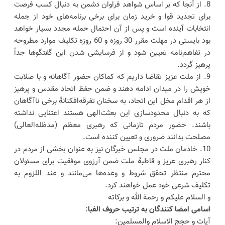
8. از آنجا که بر اساس شواهد فراوان دشمن به دنبال کسب فرصت
برای تجدید قوا و خرید زمان برای برخی برنامه‌های خود از جمله
انتخابات آینده است و پس از آن احتمال حمله مجدد بسیار خواهد
بود بایستی در مهلت مقرر 30 روزه و 60 روزه تکلیف موارد مطروحه
در تفاهم‌نامه تعیین شود و از فرسایشی شدن این گفتگوها جداً
پرهیز گردد.
9. از ملت عزیز تقاضا داریم که کماکان حضور آگاهانه و با صلابت
خویش را در میدان ادامه دهند و ضمن حفظ اتحاد مقدس و پرهیز
از هر اقدام مخل این اتحاد، به سخنان تفرقه‌افکنانۀ برخی ناآگاهان
که به دنبال محدودسازی این بعثت‌الهی هستند اعتنایی نداشته
باشند. حضور مردم تازمانی که رهبری معظم (مدظله‌العالی)
مصلحت بدانند ضروری و تعیین کننده است.
10. خادمان ملت در مجلس خبرگان نیز به عنوان بخشی از مردم در
کنار رهبری عزیز و قاطبۀ ملت ضمن آرزوی موفقیت برای مسئولان
محترم منتظر تحقق شروط و وعده‌ها می‌مانند و عند اللزوم به
تکلیف شرعی خود عمل خواهند کرد.
و السلام علیکم و رحمة الله و برکاته
اسامی امضا کنندگان به ترتیب حروف الفبا
:
آیات و حجج الاسلام والمسلمین: