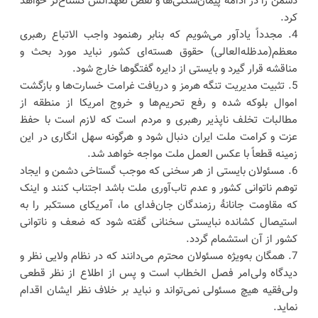
دشمن را در ادامۀ پیمان‌شکنی‌ها و نقض تعهداتش گستاخ‌تر خواهد
کرد.
4. مجدداً یادآور می‌شویم که بنابر رهنمود واجب الاتباع رهبری
معظم(مدظله‌العالی) حقوق هسته‌ای کشور نباید مورد بحث و
مناقشه قرار گیرد و بایستی از دایره گفتگوها خارج شود.
5. تثبیت مدیریت تنگه هرمز و دریافت غرامت خسارت‌ها و بازگشت
اموال بلوکه شده و رفع تحریم‌ها و خروج امریکا از منطقه از
مطالبات تخلف ناپذیر رهبری و مردم است که لازم است با حفظ
عزت و کرامت ملت ایران دنبال شود و هرگونه سهل انگاری در این
زمینه قطعاً با عکس العمل ملت مواجه خواهد شد.
6. مسئولان بایستی از هر سخنی که موجب گستاخی دشمن و ایجاد
توهم ناتوانی کشور و عدم تاب‌آوری ملت باشد اجتناب کنند و اینک
که مقاومت جانانۀ رزمندگان جان‌فدای ما، آمریکای مستکبر را به
استیصال کشانده نبایستی سخنانی گفته شود که ضعف و ناتوانی
کشور از آن استشمام گردد.
7. همگان به‌ویژه مسئولان محترم می‌دانند که در نظام ولایی نظر و
دیدگاه ولی‌امر فصل الخطاب است و پس از اطلاع از نظر قطعی
ولی‌فقیه هیچ مسئولی نمی‌تواند و نباید بر خلاف نظر ایشان اقدام
نماید.