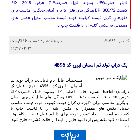
فايل اصلي:JPG پسوند فايل فشرده:ZIP عرض 2048 PIX
کيفيت:300/72 DPI ويژگي هاي فايل کاربري آسان جايگزين مناسب براي
دکورهاي گران قيمت کیفیت خوب قيمت مناسب تبديل عکس هاي
معمولي به عکس آتليه اي با قابلیت چاپ با
کد خبر : 131646
تاریخ انتشار : دوشنبه 16 آگوست
2021 - 22:37
بک دراپ تولد تم آسمان ابری-کد 4896
مشخصات فايل نام فايل:بک دراپ تولد تم
آسمان ابری-کد 4896 نوع فايل:بک
دراپ،backdrop پسوند فايل اصلي:JPG پسوند فايل فشرده:ZIP
عرض 2048 PIX کيفيت:300/72 DPI ويژگي هاي فايل کاربري آسان
جايگزين مناسب براي دکورهاي گران قيمت کیفیت خوب قيمت مناسب
تبديل عکس هاي معمولي به عکس آتليه اي با قابلیت چاپ با
کیفیت مناسب با ابعاد تصویر توجه:برای دانلود فایل فقط از کامپیوتر
استفاده کنید نکته:پس از دانلود فايل را ابتدا از حالت فشرده خارج کنيد.
…
دریافت