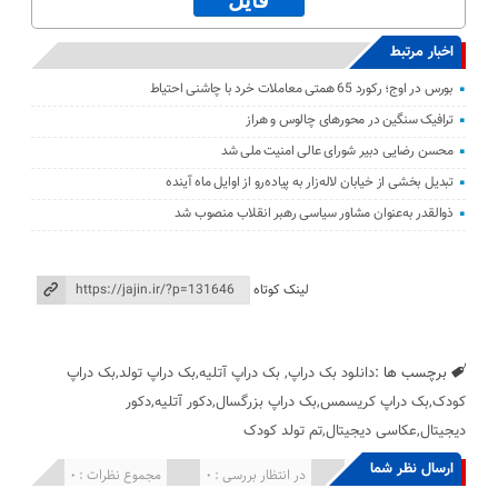
فایل
اخبار مرتبط
بورس در اوج؛ رکورد 65 همتی معاملات خرد با چاشنی احتیاط
ترافیک سنگین در محورهای چالوس و هراز
محسن رضایی دبیر شورای عالی امنیت ملی شد
تبدیل بخشی از خیابان لاله‌زار به پیاده‌رو از اوایل ماه آینده
ذوالقدر به‌عنوان مشاور سیاسی رهبر انقلاب منصوب شد
لینک کوتاه
برچسب ها :
دانلود بک دراپ, بک دراپ آتلیه,بک دراپ تولد,بک دراپ
کودک,بک دراپ کریسمس,بک دراپ بزرگسال,دکور آتلیه,دکور
دیجیتال,عکاسی دیجیتال,تم تولد کودک
ارسال نظر شما
انتشار یافته : 0
در انتظار بررسی : 0
مجموع نظرات : 0