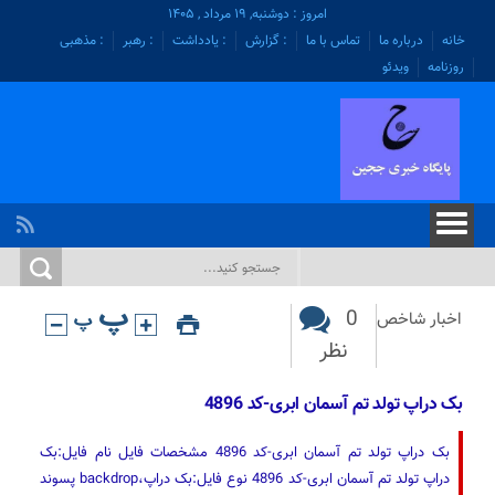
امروز : دوشنبه, ۱۹ مرداد , ۱۴۰۵
خانه
درباره ما
تماس با ما
: گزارش
: یادداشت
: رهبر
: مذهبی
روزنامه
ویدئو
0
اخبار شاخص
نظر
بک دراپ تولد تم آسمان ابری-کد 4896
بک دراپ تولد تم آسمان ابری-کد 4896 مشخصات فايل نام فايل:بک
دراپ تولد تم آسمان ابری-کد 4896 نوع فايل:بک دراپ،backdrop پسوند