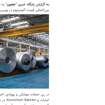
به گزارش پایگاه خبری “
ججین
”
به ن
بین‌المللی قیمت آلومینیوم در بورس لندن 5 درصد افزا
امارات