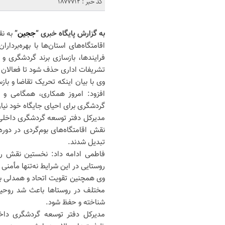
کد خبر : 1877712
به گزارش پایگاه خبری “
ججین
”
به ن
اقامتگاه‌های استان‌ها با بهره‌برد
فرایندها، بازسازی برند گردشگری و
تشریفات اداری حذف شود تا فعالان گ
وی با بیان اینکه تحریک تقاضا و 
افزود: امروز همکاری، همگامی و
گردشگری برای احیای جایگاه خود نی
مدیرکل دفتر توسعه گردشگری داخلی 
نقش اقامتگاه‌های بوم‌گردی در دوره
تبدیل شدند.
فاطمی ادامه داد: نخستین نقش را پ
روستایی در این شرایط نه‌تنها مأمنی
وی همچنین تقویت اتحاد و همدلی بین
مختلف در روستاها باعث شد روحیه 
شناخته و حفظ شود.
مدیرکل دفتر توسعه گردشگری داخ