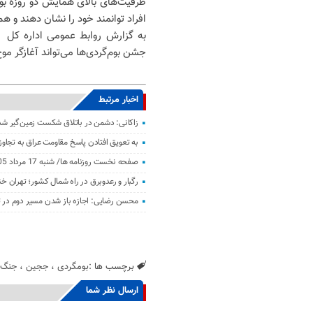
ظرفیت‌های بالای همایش دو روزه بو
افراد توانمند خود را نشان دهند و ه
به گزارش روابط عمومی اداره کل 
جشن بوم‌گردی‌ها می‌تواند آغازگر موج
اخبار مرتبط
زاکانی: دشمن در باتلاق شکست زمین‌گیر ش
به تعویق افتادن پاسخ مقاومت عراق به تجاو
صفحه نخست روزنامه ها/ شنبه 17 مرداد 1405
رگبار و رعدوبرق در راه شمال کشور؛ تهران خ
محسن رضایی: اجازه باز شدن مسیر دوم در تن
برچسب ها :
بومگردی
،
ججین
،
جنگ
ارسال نظر شما