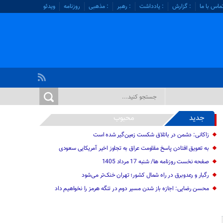
ماس با ما
: گزارش
: یادداشت
: رهبر
: مذهبی
روزنامه
ویدئو
جدید
محبوب
زاکانی: دشمن در باتلاق شکست زمین‌گیر شده است
به تعویق افتادن پاسخ مقاومت عراق به تجاوز اخیر آمریکایی سعودی
صفحه نخست روزنامه ها/ شنبه 17 مرداد 1405
رگبار و رعدوبرق در راه شمال کشور؛ تهران خنک‌تر می‌شود
محسن رضایی: اجازه باز شدن مسیر دوم در تنگه هرمز را نخواهیم داد