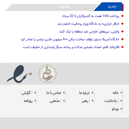
جدید
محبوب
پرداخت 100 همت به گندم‌کاران تا 22 مرداد
«باقر خرازی» به دادگاه ویژه روحانیت احضار شد
ولایتی: نیرو‌های خارجی باید منطقه را ترک کنند
دادگاه آمریکا دستور توقف ساخت سالن ۴۰۰ میلیون دلاری ترامپ را صادر کرد
قالیباف: قلم، امتداد شمشیر عدالت و رسانه، سنگر پاسداری از حقیقت است
خانه
درباره ما
تماس با ما
: گزارش
: یادداشت
: رهبر
: مذهبی
روزنامه
ویدئو