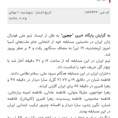
کد خبر : 1869434
تاریخ انتشار : پنج‌شنبه 10 جولای
2025 - 17:38
به گزارش پایگاه خبری “
ججین
”
به نقل از ایسنا، تیم ملی فوتبال
زنان ایران در نخستین مسابقه خود از انتخابی جام ملت‌های آسیا
امروز (پنجشنبه، ۱۹ تیر) به مصاف سنگاپور رفت و ۴ بر صفر پیروز
شد.
تیم ایران در این مسابقه که از ساعت ۱۶ و ۳۰ دقیقه آغاز شد با
چهار گل حریف خود را شکست داد.
دختران ایران در این مسابقه هنگام سرود ملی، سلام نظامی دادند.
فاطمه شبان در دقایق ۱۹ و ۷۷ (۲ گل)، سارا دیدار در دقیقه ۴۷ و
زهرا قنبری در دقیقه ۸۷ برای ایران گلزنی کردند.
زهرا خواجوی، ملیکا متولی، فاطمه عادلی، فاطمه امینه برازجانی،
فاطمه مخدومی، فاطمه پسندیده، زهرا قنبری (کاپیتان)، فاطمه
شبان، نگین زندی، سارا دیدار و افسانه چترنور ترکیب ابتدایی ایران
در این مسابقه بودند.
شاگردان مرضیه جعفری در دومین مسابقه خود یکشنبه، ۲۲ تیر به