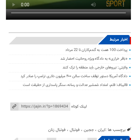
اخبار مرتبط
پرداخت 100 همت به گندم‌کاران تا 22 مرداد
«باقر خرازی» به دادگاه ویژه روحانیت احضار شد
ولایتی: نیرو‌های خارجی باید منطقه را ترک کنند
دادگاه آمریکا دستور توقف ساخت سالن ۴۰۰ میلیون دلاری ترامپ را صادر کرد
قالیباف: قلم، امتداد شمشیر عدالت و رسانه، سنگر پاسداری از حقیقت است
لینک کوتاه
برچسب ها :
ایران
،
ججین
،
فوتبال
،
فوتبال زنان