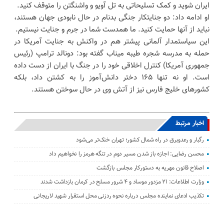
ایران شوید و کمک تسلیحاتی به تل آویو و واشنگتن را متوقف کنید.
او ادامه داد: دو جنایتکار جنگی بدنام در حال نابودی جهان هستند،
نباید از آنها حمایت کنید. ما همدست شما در جرم و جنایت نیستیم.
این سیاستمدار آلمانی پیشتر هم در واکنش به جنایت آمریکا در
حمله به مدرسه شجره طیبه میناب گفته بود: دونالد ترامپ (رئیس
جمهوری آمریکا) کنترل اخلاقی خود را در جنگ با ایران از دست داده
است. او نه تنها ۱۶۵ دختر دانش‌آموز را به کشتن داد، بلکه
کشورهای خلیج فارس نیز از آتش وی در حال سوختن هستند.
اخبار مرتبط
رگبار و رعدوبرق در راه شمال کشور؛ تهران خنک‌تر می‌شود
محسن رضایی: اجازه باز شدن مسیر دوم در تنگه هرمز را نخواهیم داد
اصلاح قانون مهریه به دستورکار مجلس بازگشت
وزارت اطلاعات: ۲۱ مزدور موساد و ۴ شرور مسلح در کرمان بازداشت شدند
تکذیب ادعای نماینده مجلس درباره نحوه ردزنی محل استقرار شهید لاریجانی