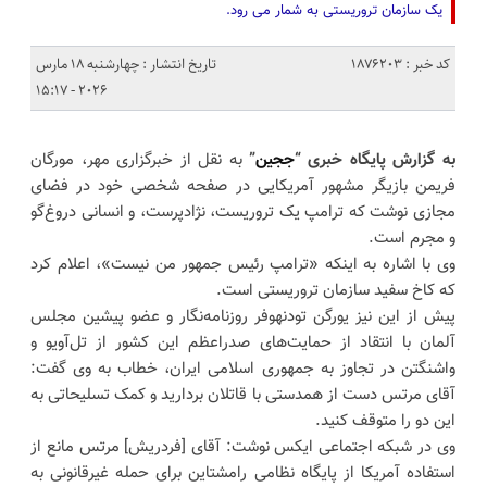
یک سازمان تروریستی به شمار می رود.
کد خبر : 1876203
تاریخ انتشار : چهارشنبه 18 مارس
2026 - 15:17
به گزارش پایگاه خبری “
ججین
”
به نقل از خبرگزاری مهر، مورگان
فریمن بازیگر مشهور آمریکایی در صفحه شخصی خود در فضای
مجازی نوشت که ترامپ یک تروریست، نژادپرست، و انسانی دروغ‌گو
و مجرم است.
وی با اشاره به اینکه «ترامپ رئیس جمهور من نیست»، اعلام کرد
که کاخ سفید سازمان تروریستی است.
پیش از این نیز یورگن تودنهوفر روزنامه‌نگار و عضو پیشین مجلس
آلمان با انتقاد از حمایت‌های صدراعظم این کشور از تل‌آویو و
واشنگتن در تجاوز به جمهوری اسلامی ایران، خطاب به وی گفت:
آقای مرتس دست از همدستی با قاتلان بردارید و کمک تسلیحاتی به
این دو را متوقف کنید.
وی در شبکه اجتماعی ایکس نوشت: آقای [فردریش] مرتس مانع از
استفاده آمریکا از پایگاه نظامی رامشتاین برای حمله غیرقانونی به