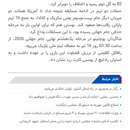
82 به گل دوم رسید و اختلاف را دوبرابر کرد.
حملات دو تیم در ادامه مسابقه نتیجه نداد تا آمریکا همانند دو
میزبان دیگر جام بیست‌وسوم یعنی مکزیک و کانادا، به جمع 16 تیم
پایانی رقابت‌ها صعود کند. بوسنی هم که برای اولین بار به مرحله
حذفی جام جهانی رسیده بود، با این مسابقات وداع کرد.
شاگردان پوچتینو در مرحله یک‌هشتم نهایی جام جهانی 2026، از
ساعت 03:30 روز 16 تیر به مصاف تیم ملی بلژیک می‌رود.
رافائل کلاوس از برزیل قضاوت این بازی را بر عهده داشت و به
استپان رادلیچ از بوسنی کارت زرد نشان داد.
اخبار مرتبط
رگبار و رعدوبرق در راه شمال کشور؛ تهران خنک‌تر می‌شود
محسن رضایی: اجازه باز شدن مسیر دوم در تنگه هرمز را نخواهیم داد
اصلاح قانون مهریه به دستورکار مجلس بازگشت
وزارت اطلاعات: ۲۱ مزدور موساد و ۴ شرور مسلح در کرمان بازداشت شدند
تکذیب ادعای نماینده مجلس درباره نحوه ردزنی محل استقرار شهید لاریجانی