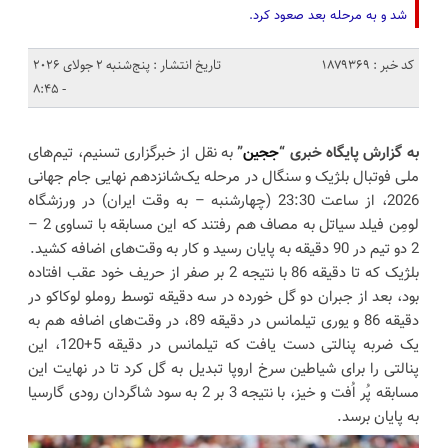
شد و به مرحله بعد صعود کرد.
کد خبر : 1879369
تاریخ انتشار : پنج‌شنبه 2 جولای 2026
- 8:45
به گزارش پایگاه خبری “
ججین
”
به نقل از خبرگزاری تسنیم، تیم‌های
ملی فوتبال بلژیک و سنگال در مرحله یک‌شانزدهم نهایی جام جهانی
2026، از ساعت 23:30 (چهارشنبه – به وقت ایران) در ورزشگاه
لومِن فیلد سیاتل به مصاف هم رفتند که این مسابقه با تساوی 2 –
2 دو تیم در 90 دقیقه به پایان رسید و کار به وقت‌های اضافه کشید.
بلژیک که تا دقیقه 86 با نتیجه 2 بر صفر از حریف خود عقب افتاده
بود، بعد از جبران دو گل خورده در سه دقیقه توسط روملو لوکاکو در
دقیقه 86 و یوری تیلمانس در دقیقه 89، در وقت‌های اضافه هم به
یک ضربه پنالتی دست یافت که تیلمانس در دقیقه 5+120، این
پنالتی را برای شیاطین سرخ اروپا تبدیل به گل کرد تا در نهایت این
مسابقه پُر اُفت و خیز، با نتیجه 3 بر 2 به سود شاگردان رودی گارسیا
به پایان برسد.