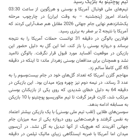
تیم پوچتینو به بلژیک رسید
تیم‌های ملی فوتبال آمریکا و بوسنی و هرزگوین از ساعت 03:30
بامداد امروز (پنجشنبه – به وقت ایران) در چارچوب مرحله
یک‌شانزدهم نهایی جام جهانی 2026 مقابل هم صف‌آرایی کردند که
آمریکا با نتیجه 2 بر صفر به برتری رسید.
فولارین بالوگن در دقیقه 31 توانست حملات آمریکا را به نتیجه
برساند و دروازه بوسنی را باز کند، اما این گل به دلیل حضور این
بازیکن در موقعیت آفساید مورد قبول قرار نگرفت. بالوگن ناامید
نشد و همچنان برای مدافعان بوسنی زهردار ماند؛ تا اینکه در دقیقه
45 گلی کاملاً سالم زد.
مهاجم گلزن آمریکا که تعداد گل‌های خود در جام بیست‌وسوم را به
عدد 3 رساند، در نیمه دوم نیز چهره ویژه میدان بود. این بازیکن در
دقیقه 64 به دلیل خطای شدیدی که روی یکی از بازیکنان بوسنی
مرتکب شد، کارت قرمز گرفت تا تیم مائوریسیو پوچتینو با 10 بازیکن
به مسابقه ادامه بدهد.
سوسن‌های طلایی (لقب تیم ملی بوسنی) با یک بازیکن بیشتر اعتماد
به نفس گرفتند و فرصت‌هایی روی دروازه یکی از سه میزبان جام
جهانی آفریدند که هیچ‌یک از آنها تبدیل به گل نشد. در آن‌سوی
میدان اما آمریکا با ضربه ایستگاهی زیبای مالیک تیلمن در دقیقه