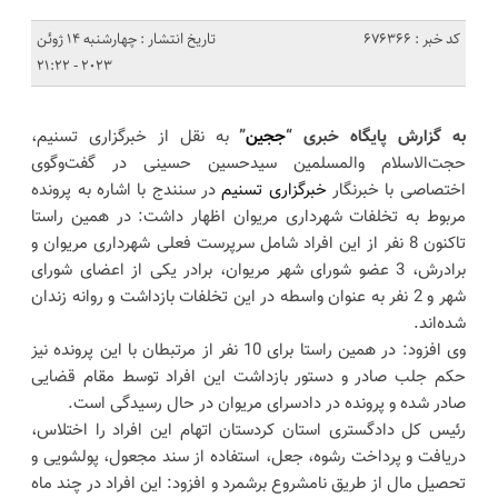
کد خبر : 676366
تاریخ انتشار : چهارشنبه 14 ژوئن
2023 - 21:22
به گزارش پایگاه خبری “
ججین
”
به نقل از خبرگزاری تسنیم،
حجت‌الاسلام‌ والمسلمین سیدحسین حسینی در گفت‌وگوی
اختصاصی با خبرنگار
خبرگزاری تسنیم
در سنندج با اشاره به پرونده
مربوط به تخلفات شهرداری مریوان اظهار داشت: در همین راستا
تاکنون 8 نفر از این افراد شامل سرپرست فعلی شهرداری مریوان و
برادرش، 3 عضو شورای شهر مریوان، برادر یکی از اعضای شورای
شهر و 2 نفر به عنوان واسطه در این تخلفات بازداشت و روانه زندان
شده‌اند.
وی افزود: در همین راستا برای 10 نفر از مرتبطان با این پرونده نیز
حکم جلب صادر و دستور بازداشت این افراد توسط مقام قضایی
صادر شده و پرونده در دادسرای مریوان در حال رسیدگی است.
رئیس کل دادگستری استان کردستان اتهام این افراد را اختلاس،
دریافت و پرداخت رشوه، جعل، استفاده از سند مجعول، پولشویی و
تحصیل مال از طریق نامشروع برشمرد و افزود: این افراد در چند ماه