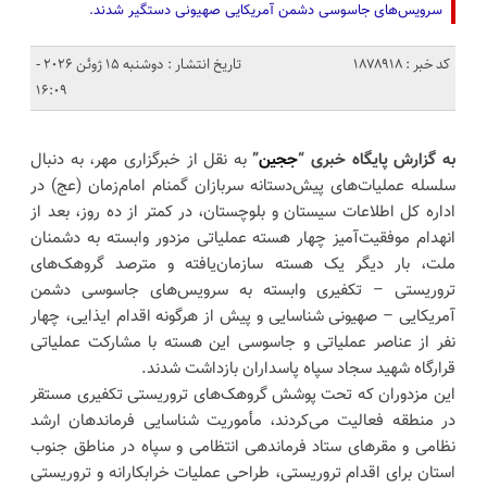
سرویس‌های جاسوسی دشمن آمریکایی صهیونی دستگیر شدند.
کد خبر : 1878918
تاریخ انتشار : دوشنبه 15 ژوئن 2026 -
16:09
به گزارش پایگاه خبری “
ججین
”
به نقل از خبرگزاری مهر، به دنبال
سلسله عملیات‌های پیش‌دستانه سربازان گمنام امام‌زمان (عج) در
اداره کل اطلاعات سیستان و بلوچستان، در کمتر از ده روز، بعد از
انهدام موفقیت‌آمیز چهار هسته عملیاتی مزدور وابسته به دشمنان
ملت، بار دیگر یک هسته سازمان‌یافته و مترصد گروهک‌های
تروریستی – تکفیری وابسته به سرویس‌های جاسوسی دشمن
آمریکایی – صهیونی شناسایی و پیش از هرگونه اقدام ایذایی، چهار
نفر از عناصر عملیاتی و جاسوسی این هسته با مشارکت عملیاتی
قرارگاه شهید سجاد سپاه پاسداران بازداشت شدند.
این مزدوران که تحت پوشش گروهک‌های تروریستی تکفیری مستقر
در منطقه فعالیت می‌کردند، مأموریت شناسایی فرماندهان ارشد
نظامی و مقرهای ستاد فرماندهی انتظامی و سپاه در مناطق جنوب
استان برای اقدام تروریستی، طراحی عملیات خرابکارانه و تروریستی