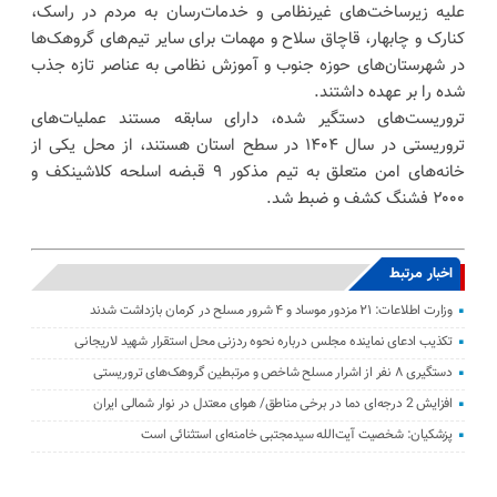
علیه زیرساخت‌های غیرنظامی و خدمات‌رسان به مردم در راسک،
کنارک و چابهار، قاچاق سلاح و مهمات برای سایر تیم‌های گروهک‌ها
در شهرستان‌های حوزه جنوب و آموزش نظامی به عناصر تازه جذب
شده را بر عهده داشتند.
تروریست‌های دستگیر شده، دارای سابقه مستند عملیات‌های
تروریستی در سال ۱۴۰۴ در سطح استان هستند، از محل یکی از
خانه‌های امن متعلق به تیم مذکور ۹ قبضه اسلحه کلاشینکف و
۲۰۰۰ فشنگ کشف و ضبط شد.
اخبار مرتبط
وزارت اطلاعات: ۲۱ مزدور موساد و ۴ شرور مسلح در کرمان بازداشت شدند
تکذیب ادعای نماینده مجلس درباره نحوه ردزنی محل استقرار شهید لاریجانی
دستگیری ۸ نفر از اشرار مسلح شاخص و مرتبطین گروهک‌های تروریستی
افزایش 2 درجه‌ای دما در برخی مناطق/ هوای معتدل در نوار شمالی ایران
پزشکیان: شخصیت آیت‌الله سیدمجتبی خامنه‌ای استثنائی است