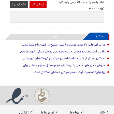
لطفا پاسخ را به عدد انگلیسی وارد کنید:
ارسال نظر
پاک کردن !
نوزده − ده =
جدید
محبوب
وزارت اطلاعات: ۲۱ مزدور موساد و ۴ شرور مسلح در کرمان بازداشت شدند
تکذیب ادعای نماینده مجلس درباره نحوه ردزنی محل استقرار شهید لاریجانی
دستگیری ۸ نفر از اشرار مسلح شاخص و مرتبطین گروهک‌های تروریستی
افزایش 2 درجه‌ای دما در برخی مناطق/ هوای معتدل در نوار شمالی ایران
پزشکیان: شخصیت آیت‌الله سیدمجتبی خامنه‌ای استثنائی است
خانه
درباره ما
تماس با ما
: گزارش