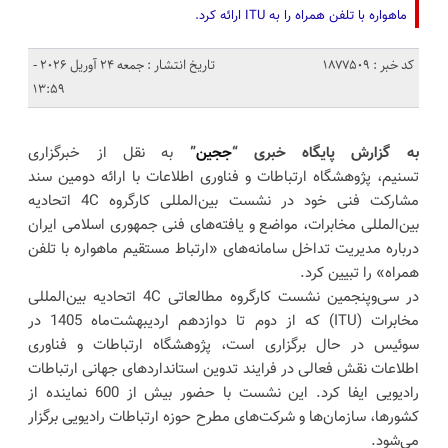
ماهواره با تلفن همراه را به ITU ارائه کرد.
کد خبر : 1877509
تاریخ انتشار : جمعه 24 آوریل 2026 -
13:59
به گزارش پایگاه خبری “
ججین
”
به نقل از خبرگزاری
تسنیم، پژوهشگاه ارتباطات و فناوری اطلاعات با ارائه دومین سند
مشارکت فنی خود در نشست بین‌المللی کارگروه 4C اتحادیه
بین‌المللی مخابرات، مواضع و یافته‌های فنی جمهوری اسلامی ایران
درباره مدیریت تداخل سامانه‌های «ارتباط مستقیم ماهواره با تلفن
همراه» را تبیین کرد.
در سی‌وپنجمین نشست کارگروه مطالعاتی 4C اتحادیه بین‌المللی
مخابرات (ITU) که از دوم تا دوازدهم اردیبهشت‌ماه 1405 در
سوئیس در حال برگزاری است، پژوهشگاه ارتباطات و فناوری
اطلاعات نقش فعالی در فرایند تدوین استانداردهای جهانی ارتباطات
رادیویی ایفا کرد. این نشست با حضور بیش از 600 نماینده از
کشورها، سازمان‌ها و شرکت‌های مطرح حوزه ارتباطات رادیویی برگزار
می‌شود.