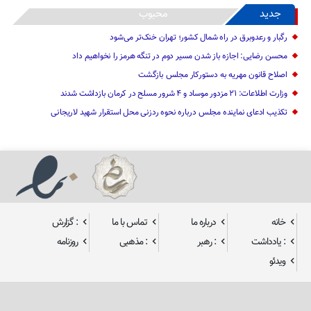
جدید
محبوب
رگبار و رعدوبرق در راه شمال کشور؛ تهران خنک‌تر می‌شود
محسن رضایی: اجازه باز شدن مسیر دوم در تنگه هرمز را نخواهیم داد
اصلاح قانون مهریه به دستورکار مجلس بازگشت
وزارت اطلاعات: ۲۱ مزدور موساد و ۴ شرور مسلح در کرمان بازداشت شدند
تکذیب ادعای نماینده مجلس درباره نحوه ردزنی محل استقرار شهید لاریجانی
خانه
درباره ما
تماس با ما
: گزارش
: یادداشت
: رهبر
: مذهبی
روزنامه
ویدئو