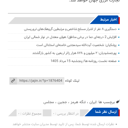
تجارت انرژی جهان خواهد شد.
اخبار مرتبط
دستگیری ۸ نفر از اشرار مسلح شاخص و مرتبطین گروهک‌های تروریستی
افزایش 2 درجه‌ای دما در برخی مناطق/ هوای معتدل در نوار شمالی ایران
پزشکیان: شخصیت آیت‌الله سیدمجتبی خامنه‌ای استثنائی است
پورجمشیدیان: ۲ میلیون و ۸۲۸ هزار زائر اربعین به کشور بازگشتند
صفحه نخست روزنامه ها/ پنجشنبه 15 مرداد 1405
لینک کوتاه
برچسب ها :
ایران
،
تنگه هرمز
،
ججین
،
مجلس
ارسال نظر شما
انتشار یافته : 0
در انتظار بررسی : 0
مجموع نظرات : 0
نظرات ارسال شده توسط شما، پس از تایید توسط مدیران سایت منتشر خواهد