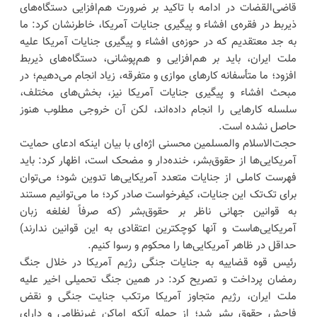
قاضی‌القضات در ادامه با تاکید بر ضرورت هم‌افزایی دستگاه‌های
ذیربط در فقره‌ی افشاء و پیگیری جنایات آمریکا، خاطرنشان کرد: ما
به جد معتقدیم که در حوزه‌ی افشاء و پیگیری جنایات آمریکا علیه
ملت ایران، باید بر هم‌افزایی و هم‌پوشانی، دستگاه‌های ذیربط
افزود؛ ما متأسفانه کار‌های موازی و متفرقه، زیاد انجام می‌دهیم؛ در
مبحث افشاء و پیگیری جنایات آمریکا نیز، بخش‌های مختلف،
سلسله کار‌هایی را انجام داده‌اند، لکن آن خروجی مطلوب هنوز
حاصل نشده است.
حجت‌الاسلام‌ والمسلمین محسنی اژه‌ای با بیان اینکه ادعای حمایت
آمریکایی‌ها از حقوق‌بشر، خنده‌دار و مضحک است، اظهار کرد: باید
فهرست کاملی از جنایات متعدد آمریکایی‌ها تدوین شود؛ می‌توان
برای تک‌تک این جنایات، کیفرخواست صادر کرد؛ ما می‌توانیم مستند
به قوانین جهانی ناظر بر حقوق‌بشر (که صرفاً لغلغه زبان
آمریکایی‌هاست و آنها کوچکترین اعتقادی به این قوانین ندارند)
حداقل در ظاهر آمریکایی‌ها را محکوم و رسوا کنیم.
رئیس قوه قضاییه به جنایات جنگی رژیم آمریکا در خلال جنگ
رمضان پرداخت و تصریح کرد: در همین جنگ تحمیلی اخیر علیه
ملت ایران، رژیم متجاوز آمریکا مرتکب جنایت جنگی و نقض
فاحش حقوق بشر شد؛ از جمله آنکه اماکن غیرنظامی و دارای