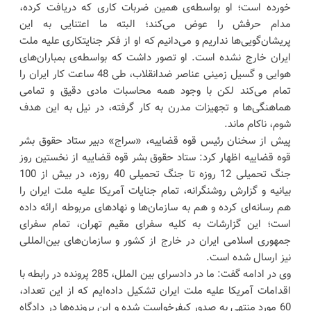
خورده است؛ او بواسطه‌ی همین ضربات کاری که دریافت کرده،
مدام حرفش را عوض می‌کند؛ البته ما اعتنایی به این
پریشان‌گویی‌ها نداریم و می‌دانیم که او از فکر جنایتکاری علیه ملت
ایران خارج نشده است. او تصور داشت که بواسطه‌ی بمباران‌های
هوایی و گسیل زمینی عناصر ضدانقلاب، طی 48 ساعت کار ایران را
تمام می‌کند لکن با وجود همه محاسبات مادی دقیق و تمامی
هماهنگی‌ها و تجهیزات مدرن به کار گرفته، در نیل به این هدف
شوم، ناکام ماند.
پیش از سخنان رئیس قوه قضاییه، «سراج» دبیر ستاد حقوق بشر
قوه قضاییه اظهار کرد: ستاد حقوق بشر قوه قضاییه از نخستین روز
جنگ تحمیلی 12 روزه تا جنگ تحمیلی 40 روزه، در بیش از 100
بیانیه و گزارش روشنگرانه، تمام جنایات آمریکا علیه ملت ایران را
هم رسانه‌ای کرده و هم به سازمان‌ها و نهاد‌های مربوطه ارائه داده
است؛ این گزارشات به کلیه سفرای مقیم تهران، تمام سفرای
جمهوری اسلامی ایران در خارج از کشور و سازمان‌های بین‌المللی
نیز ارسال شده است.
وی در ادامه گفت: ما در دادسرای بین الملل، 285 پرونده در رابطه با
اقدامات آمریکا علیه ملت ایران تشکیل داده‌ایم که از این تعداد،
60 مورد منتهی به صدور کیفرخواست شده و این پرونده‌ها در دادگاه