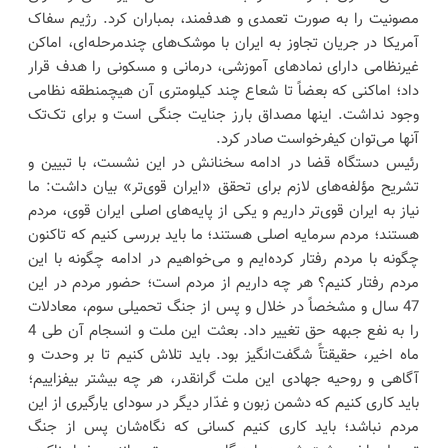
مصونیت را به صورت تعمدی و هدفمند، بمباران کرد. رژیم سفاک
آمریکا در جریان تجاوز به ایران با موشک‌های چندمرحله‌ای، اماکن
غیرنظامی دارای نماد‌های آموزشی، درمانی و مسکونی را هدف قرار
داد؛ اماکنی که بعضاً تا شعاع چند کیلومتری آن هیچمنطقه نظامی
وجود نداشت. اینها مصداق بارز جنایت جنگی است و برای تک‌تک
آنها می‌توان کیفرخواست صادر کرد.
رئیس دستگاه قضا در ادامه سخنانش در این نشست، با تبیین و
تشریح مؤلفه‌های لازم برای تحقق «ایران قوی‌تر» بیان داشت: ما
نیاز به ایران قوی‌تر داریم و یکی از پایه‌های اصلی ایران قوی، مردم
هستند؛ مردم سرمایه اصلی هستند؛ ما باید بررسی کنیم که تاکنون
چگونه با مردم رفتار کرده‌ایم و می‌خواهیم در ادامه چگونه با این
مردم رفتار کنیم؟ هر چه داریم از مردم است؛ حضور مردم در این
47 سال و مشخصاً در خلال و پس از جنگ تحمیلی سوم، معادلات
را به نفع جبهه حق تغییر داد. بعثت این ملت و انسجام آن طی 4
ماه اخیر، حقیقتآً شگفت‌انگیز بود. باید تلاش کنیم تا بر وحدت و
آگاهی و روحیه جهادی این ملت گرانقدر، هر چه بیشتر بیفزاییم؛
باید کاری کنیم که دشمن زبون و غدّار دیگر در سودای یارگیری از این
مردم نباشد؛ باید کاری کنیم کسانی که نگاه‌شان پس از جنگ