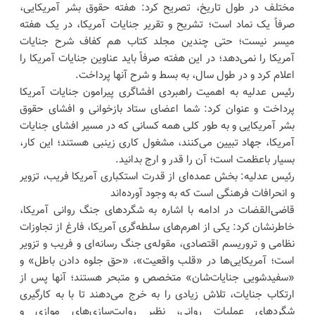
مختلف در طول تاریخ، تصریح کرد: هفته حقوق بشر آمریکایی،
صرفاً یک نماد است؛ تشریح و تقریر جنایات آمریکا، در یک هفته
میسر نیست؛ حتی چندین مجلد کتاب هم کفاف شرح جنایات
آمریکا را نمی‌دهد؛ در این هفته صرفاً باید عناوین جنایات آمریکا را
اعلام کرد و در طول سال، به بسط و شرح آنها پرداخت.
رئیس عدلیه به اهمیت راهبردی افشاگری پیرامون جنایات آمریکا
پرداخت و عنوان کرد: شما اعضای ستاد بازخوانی و افشای حقوق
بشر آمریکایی و به طور کلی همه کسانی که در مسیر افشای جنایات
آمریکا، جهاد تبیین می‌کنند، مشغول کاری زینبی هستند؛ این کار،
بسیار باعظمت است؛ آن را قدر و ارج بدانید.
رئیس عدلیه: بخش عمده‌ای از قدرت استکباری آمریکا فریب، تزویر
و انحرافات فرهنگی است که به وجود آورده‌اند
قاضی‌القضات در ادامه با اشاره به شگرد‌های جنگ روانی آمریکا،
خاطرنشان کرد: یکی از اهرم‌های سلطه‌گری آمریکا، فارغ از تجاوزات
نظامی و تروریسم اقتصادی، مقوله‌ی جنگ رسانه‌ای و فریب و تزویر
است؛ آمریکایی‌ها در «قلب واقعیت»، «حق جلوه دادن باطل» و
«سفیدشویی جنایات‌شان» متخصص و متبحر هستند؛ آنها پس از
ارتکاب جنایات، تلاش زیادی را به خرج می‌دهند تا با به کارگیری
شگرد‌های عملیات روانی، نظیر روایت‌سازی‌های موازی و