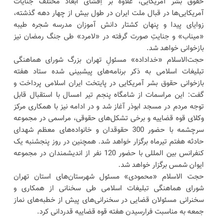
حقوق بشر آمریکایی، علاوه بر اِفشای اَبعاد مختلف جنایات
آمریکایی‌ها در قبال ملت ایران در طول بیش از چهار دهه گذشته،
زوایای پیدا و پنهان کشتار دانش آموزان مدرسه شجره طیبه
«میناب» و جنایتِ صورت گرفته در «لامرد» طی جنگ رمضان نیز
بازخوانی خواهد شد.
حجت‌الاسلام «خداداده» مسئولِ تهران بزرگ شورای هماهنگی
تبلیغات اسلامی به ذکر برنامه‌های پیشبینی شده ستاد هفته
بازخوانی حقوق بشر آمریکایی در پایتخت ایران اسلامی پرداخت و
گفت: این مراسمات از شامگاه پنجم تیر امسال با استقبال قابل
توجه مردم در مسجد ابوذر آغاز شد و در ادامه نیز با همکاری مرکز
وکلای قوه قضاییه و برخی تشکل‌های حقوقی، مراسمی در مجموعه
سرچشمه با حضور 300 حقوقدان و خانواده‌های معظم شهدای
حادثه هفتم تیرماه برگزار خواهد شد. همچنین در روز پنجشنبه یک
کنفرانس بین المللی با حضور 120 نفر از اندیشمندان در مجموعه
ایوان شمس برگزار خواهد شد.
حجت الاسلام «محمودی» مسئول شهرستان‌های استان تهران
شورای هماهنگی تبلیغات اسلامی طی سخنانی از همکاری و
سخنرانی مسئولان قضایی در سخنرانی‌های پیش از خطبه‌های نماز
جمعه به مناسبت فرارسیدن هفته قوه قضاییه قدردانی کرد.