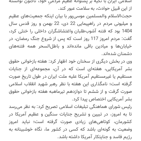
اسلامی ایران با تکیه بر پشتوانه عظیم مردمیِ خود، تاکنون توانسته
از این قبیل حوادث، به سلامت عبور کند.
حجت‌الاسلام والمسلمین موسی‌پور با بیان اینکه جمعیت‌های عظیم
و میلیونی مردم در راهپیمایی 22 دی، 22 بهمن و روز قدس سال
1404 بود که فتنه آشوب‌طلبان واغتشاشگران داخلی را خنثی کرد،
گفت: مردم امروز 117 روز است که پس از شروع جنگ رمضان، در
خیابان‌ها و میادین باقی مانده‌اند و باطل‌السحر همه فتنه‌های
دشمنان شده‌اند.
وی در بخش دیگری از سخنان خود اظهار کرد: هفته بازخوانی حقوق
بشر آمریکایی، هفته‌ای است که در آن، مجموعه‌ای از جنایات
مستقیم یا غیرمستقیم آمریکا علیه ملت ایران در طول تاریخ صورت
گرفته است؛ نامگذاری این هفته با نظر رهبر شهید انقلاب اسلامی
صورت گرفت و از ششم تا دوازدهم تیرماهبه هفته بازخوانی حقوق
بشر آمریکایی اختصاص پیدا کرد.
رئیس شورای هماهنگی تبلیغات اسلامی تصریح کرد: به نظر می‌رسد
تا به امروز، در تبیین و تشریح جنایات سنگین و عظیم آمریکا در
کشورمان، کوتاهی‌های زیادی صورت گرفته است؛ نباید امروز
وضعیت به گونه‌ای باشد که کسی در کشور ما، نگاه خوشبینانه به
رژیم فاسد و جنایتکار آمریکا داشته باشد.