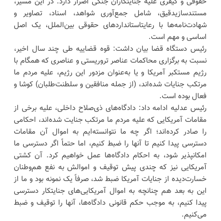
حقوقی و کیفری علیه جنایتکاران جنگی اصرار دارد. در این مسیر،
مستندسازیدقیق، شامل جمع‌آوری شواهد، اسناد، تصاویر و
شهادت‌نامه‌ها با رعایتاستاندارد‌های حقوقی بین‌الملل، یک اصل
اساسی و مهم است.
رئیس دستگاه قضا بیان داشت: قوه قضاییه طی چند سال اخیر،
نسبت به برگزاری محاکمات عناصر تروریستی و عناصری که همگام با
رژیم مستکبر آمریکا و یا به‌عنوان مزدور این رژیم، علیه مردم ما
مرتکب جنایات شده‌اند، (از جمله منافقین و سلطنت‌طلبان) کوشا و
فعال بوده است.
رئیس عدلیه ادامه داد: دادگاه‌های ذی‌صلاح داخلی، علیه برخی از
مقامات آمریکایی که علیه مردم ما مرتکب جنایت شده‌اند، احکامی
را صادر کرده‌اند؛ اگر چه ما نتوانسته‌ایم به اموال آن مقامات
دسترسی پیدا کنیم تا آنها را ضبط کنیم، اما حتماً اگر دسترسی ما
امکانپذیر شود، به احکام دادگاه‌ها عمل خواهیم کرد. آن کشتی
آمریکایی نیز که چندی پیش توقیف و اموالش به نفع هم‌وطنان
خسارت‌دیده از جنایات آمریکا ضبط شد، صرفاً یک نمونه بود و ما از
این به بعد هم چنانچه به اموال آمریکایی‌های جنایتکار دسترسی
پیدا کنیم، به موجب حکم قانونی دادگاه‌ها، آنها را توقیف و ضبط
می‌کنیم.