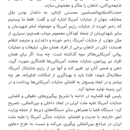
شایعه‌پراکنی، اذهان را متأثر و مغشوش سازند.
حجت‌الاسلام‌والمسلمین محسنی اژه‌ای، به داغدار بودن ملل
مختلف جهان از جنایات آمریکا اشاره کرد و گفت: فقط ما نیستیم
که زخم خورده از جنایات رژیم آمریکا و خونخواه امام شهیدمان و
سایر شهدای‌مان از جمله کودکان معصوم میناب هستیم؛ بسیاری از
ملل جهان، از جنایات آمریکا، زخم خورده و داغدارند و مترصد انتقام
هستند؛ لکن در اذهان برخی از افراد همان ملل، تبلیغات و عملیات
روانی آمریکایی‌هااثر سوء گذاشته است. چه بسا، اگر برای همان
افراد نیز پیرامون جنایات متعدد آمریکایی‌ها افشاگری صورت گیرد،
ذهن و ضمیر آنان نیز تغییر کند و آنها نیز از رژیم جنایتکار آمریکا،
مطالبه‌گر شوند؛ فلذا باید با بهره‌گیری از امکانات فناورانه، هر چه
بیشتر و در ابعاد وسیع‌تر به افشای جنایات آمریکایی‌ها پرداخت و در
این زمینه تولید محتوا کرد.
رئیس قوه قضاییه در ادامه با تشریح پیگیری‌های حقوقی و قضایی
جنایات آمریکا علیه ملت ایران در ابعاد داخلی و بین‌المللی، تصریح
کرد: دستگاه قضا با همراهی سایر دستگاه‌های ذیربط از جمله وزارت
امور خارجه، با جدیت و اهتمام، جنایات جنگی آمریکا را علیه ملت
ایران در مراجع بین‌المللی پیگیری می‌کند و نسبت به طرح دعاوی