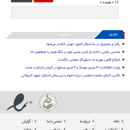
17 + هجده =
جدید
محبوب
رگبار و رعدوبرق در راه شمال کشور؛ تهران خنک‌تر می‌شود
محسن رضایی: اجازه باز شدن مسیر دوم در تنگه هرمز را نخواهیم داد
اصلاح قانون مهریه به دستورکار مجلس بازگشت
وزارت اطلاعات: ۲۱ مزدور موساد و ۴ شرور مسلح در کرمان بازداشت شدند
تکذیب ادعای نماینده مجلس درباره نحوه ردزنی محل استقرار شهید لاریجانی
خانه
درباره ما
تماس با ما
: گزارش
: یادداشت
: رهبر
: مذهبی
روزنامه