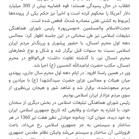
انقلاب در حال رسیدگی هستند؛ قوه قضاییه بیش از 300 میلیارد
دلار آمریکا را محکوم کرده است و اخیراً نیز حکم یکی از پرونده‌ها
(مربوط به کشتی نفتی مصادره شده)، قطعی شده است.
حجت‌الاسلام والمسلمین «موسی‌پور» رئیس شورای هماهنگی
تبلیغات اسلامی نیز طی سخنانی در این جلسه اظهار کرد: مجالس
دهه اول محرم امسال، با حضور پرشورتر و پررنگ‌تر مردم ایران
اسلامی نسبت به سنوات قبل برگزار شد و شکل و نوع شعار‌های
محرم امسال نیز، با گذشته تفاوت داشت؛ فی‌الواقع در محرم
امسال، مکتب حضرت اباعبدالله الحسین (ع) احیا شد.
وی در همین راستا افزود: در ایام دهه اول محرم سال جاری، پیوندی
میان هیئات و مجالس عزای حضرت سیدالشهدا (ع) با میادین و
مردم مبعوث‌شده، برقرار شد و شاهد شور و هیجان بی‌نظیری از
سوی مردمِ عزادار ایران اسلامی بودیم.
رئیس شورای هماهنگی تبلیغات اسلامی در بخش دیگری از سخنان
خود، با اشاره به حوادث و وقایعی که تاریخ جمهوری اسلامی ایران
به خود دیده، عنوان کرد: چنانچه حوادثی نظیر هفت تیر 1360 در هر
ساختار و سیستمی به جز جمهوری اسلامی رخ می‌داد، باعث
فروپاشی آن ساختار و سیستم می‌شد ولیکن نظام مقدس جمهوری