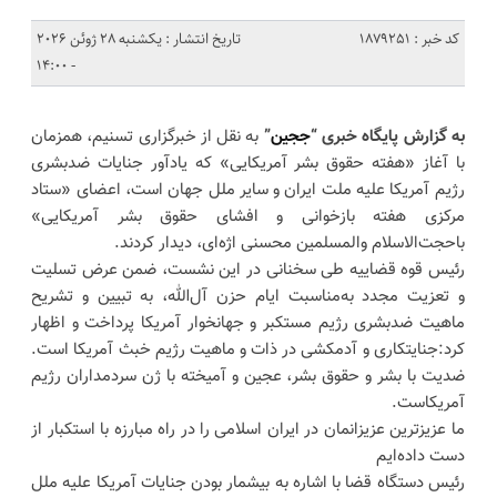
کد خبر : 1879251
تاریخ انتشار : یکشنبه 28 ژوئن 2026
- 14:00
به گزارش پایگاه خبری “
ججین
”
به نقل از خبرگزاری تسنیم، همزمان
با آغاز «هفته حقوق بشر آمریکایی» که یادآور جنایات ضدبشری
رژیم آمریکا علیه ملت ایران و سایر ملل جهان است، اعضای «ستاد
مرکزی هفته بازخوانی و افشای حقوق بشر آمریکایی»
باحجت‌الاسلام‌ والمسلمین محسنی اژه‌ای، دیدار کردند.
رئیس قوه قضاییه طی سخنانی در این نشست، ضمن عرض تسلیت
و تعزیت مجدد به‌مناسبت ایام حزن آل‌الله، به تبیین و تشریح
ماهیت ضدبشری رژیم مستکبر و جهانخوار آمریکا پرداخت و اظهار
کرد:جنایتکاری و آدمکشی در ذات و ماهیت رژیم خبث آمریکا است.
ضدیت با بشر و حقوق بشر، عجین و آمیخته با ژن سردمداران رژیم
آمریکاست.
ما عزیزترین عزیزانمان در ایران اسلامی را در راه مبارزه با استکبار از
دست داده‌ایم
رئیس دستگاه قضا با اشاره به بیشمار بودن جنایات آمریکا علیه ملل