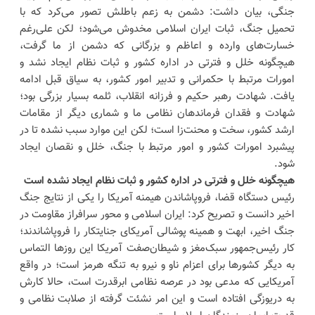
جنگی، بیان داشت: دشمن به زعم باطلش تصور می‌کرد که با
تحمیل جنگ، ثبات ایران اسلامی مخدوش می‌شود؛ لکن علی‌رغم
خسارت‌های وارده و اعاظم و بزرگانی که دشمن از ما گرفت،
هیچگونه خلل و فترتی در اداره کشور و ثبات نظام ایجاد نشد و
امورات مرتبط با حکمرانی و تدبیر امور کشور، به سیاق قبل ادامه
یافت. شهادت رهبر حکیم و فرزانه انقلاب، ثلمه بسیار بزرگی بود؛
شهادت و فقدان فرماندهان نظامی ما و شماری دیگر از مقامات
ارشد کشور، سخت و محنت‌زا است؛ لکن این موارد سبب نشده تا در
پیشبرد امورات کشور و امور مرتبط با جنگ، خلل و نقصان ایجاد
شود.
هیچگونه خلل و فترتی در اداره کشور و ثبات نظام ایجاد نشده است
رئیس دستگاه قضا، فروپاشاندن هیمنه آمریکا را یکی از نتایج جنگ
اخیر دانست و تصریح کرد: ایران اسلامی و محور سرافراز مقاومت در
جنگ اخیر، ابهت و همینه پوشالی آمریکای جنایتکار را فروپاشاندند؛
کار رئیس‌جمهور سبک‌مغز و شیطان‌صفت آمریکا این روز‌ها التماس
به دیگر کشور‌ها برای اعزام ناو و نیرو به تنگه هرمز است؛ در واقع
آمریکایی که مدعی بود در عرصه نظامی ابرقدرت است، حالا کارش
به دریوزگی افتاده است و این امر نشئت گرفته از صلابت نظامی و