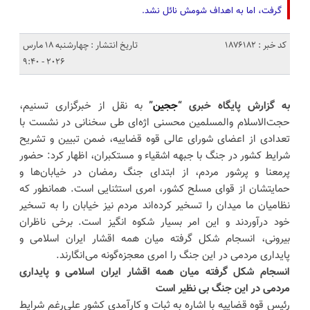
گرفت، اما به اهداف شومش نائل نشد.
کد خبر : 1876182
تاریخ انتشار : چهارشنبه 18 مارس
2026 - 9:40
به گزارش پایگاه خبری “
ججین
”
به نقل از خبرگزاری تسنیم،
حجت‌الاسلام والمسلمین محسنی اژه‌ای طی سخنانی در نشست با
تعدادی از اعضای شورای عالی قوه قضاییه، ضمن تبیین و تشریح
شرایط کشور در جنگ با جبهه اشقیاء و مستکبران، اظهار کرد: حضور
پرمعنا و پرشور مردم، از ابتدای جنگ رمضان در خیابان‌ها و
حمایتشان از قوای مسلح کشور، امری استثنایی است. همانطور که
نظامیان ما میدان را تسخیر کرده‌اند مردم نیز خیابان را به تسخیر
خود درآوردند و این امر بسیار شکوه انگیز است. برخی ناظران
بیرونی، انسجام شکل گرفته میان همه اقشار ایران اسلامی و
پایداری مردمی در این جنگ را امری معجزه‌گونه می‌انگارند.
انسجام شکل گرفته میان همه اقشار ایران اسلامی و پایداری
مردمی در این جنگ بی نظیر است
رئیس قوه قضاییه با اشاره به ثبات و کارآمدی کشور علی‌رغم شرایط