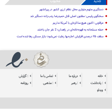
جدید
محبوب
دستگیری متهم متواری مخل نظام ارزی کشور در پیرانشهر
سخنگوی پلیس: مظنون اصلی قتل حمیدرضا رجب‌زاده دستگیر شد
عراقچی: اکنون هیچ مذاکره‌ای با آمریکا نداریم
حمله مسلحانه به قهوه‌خانه‌ای در زاهدان؛ 2 نفر جان باختند
سقف ۲۵ درصدی افزایش اجاره‌بها رعایت نمی‌شود؛ بازار مسکن رها شده است
خانه
درباره ما
تماس با ما
: گزارش
: یادداشت
: رهبر
: مذهبی
روزنامه
ویدئو