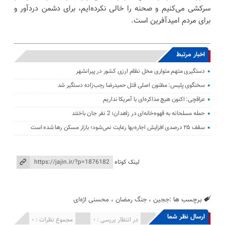
سرکشی می‌کنیم و صحنه را خالی نکرده‌ایم، برای دشمن دردآور و
برای مردم امیدآفرین است.
اخبار مرتبط
دستگیری متهم متواری مخل نظام ارزی کشور در پیرانشهر
سخنگوی پلیس: مظنون اصلی قتل حمیدرضا رجب‌زاده دستگیر شد
عراقچی: اکنون هیچ مذاکره‌ای با آمریکا نداریم
حمله مسلحانه به قهوه‌خانه‌ای در زاهدان؛ 2 نفر جان باختند
سقف ۲۵ درصدی افزایش اجاره‌بها رعایت نمی‌شود؛ بازار مسکن رها شده است
لینک کوتاه
برچسب ها :
ججین
،
جنگ رمضان
،
محسنی اژه‌ای
ارسال نظر شما
انتشار یافته : 0
در انتظار بررسی : 0
مجموع نظرات : 0