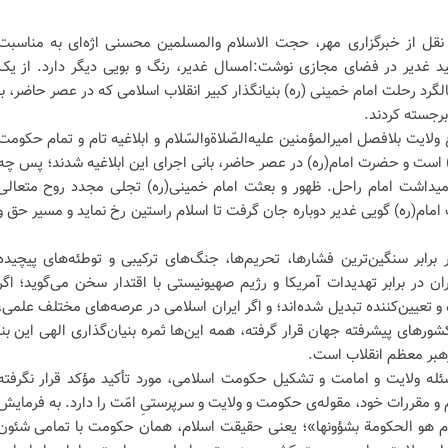
نقل از خبرگزاری مهر، حجت الاسلام والمسلمین محسنی اژه‌ای به مناسبت
ید غدیر در فضای مجازی نوشت:امسال غدیر، رنگ و بویی دیگر دارد. از یک
لگرد رحلت امام خمینی (ره) بنیانگذار کبیر انقلاب اسلامی که در عصر حاضر، با
رجسته کردند.
 ولایت بلافصل امیرالمؤمنین علیه‌الصّلاةوالسّلام و ابلاغیه تام و تمام حکومت
) است و حضرت امام(ره) در عصر حاضر، بانی اجرای این ابلاغیه شدند؛ پس چه
امیداشت امام راحل. ظهور و بعثت امام خمینی(ره) تجلی مجدد روح متعالی
ام(ره) گویی غدیر دوباره جان گرفت تا اسلام راستین رخ نماید و مسیر حق و
 برابر سنگین‌ترین فشارها، تحریم‌ها، جنگ‌های ترکیبی و توطئه‌های پیچیده
ن در برابر تهدیدات آمریکا و رژیم صهیونیستی با اقتدار سخن می‌گوید؛ اگر
 و تعیین‌کننده تبدیل شده‌اند؛ و اگر ایران اسلامی در عرصه‌های مختلف علمی،
ورهای پیشرفته جهان قرار گرفته، همه این‌ها ثمره بنیان‌گذاری الهی این بنا
هبر معظم انقلاب است.
له ولایت و امامت و تشکیل حکومت اسلامی، مورد تأکید مؤکد قرار نگرفته
 و مقررات خود، مقوله‌ی حکومت و ولایت و سرپرستیِ امّت را دارد. به فرمایش
سلام‏ هو الحکومة بشؤونها»؛ یعنی حقیقت اسلام، همان حکومت با تمامی شئون