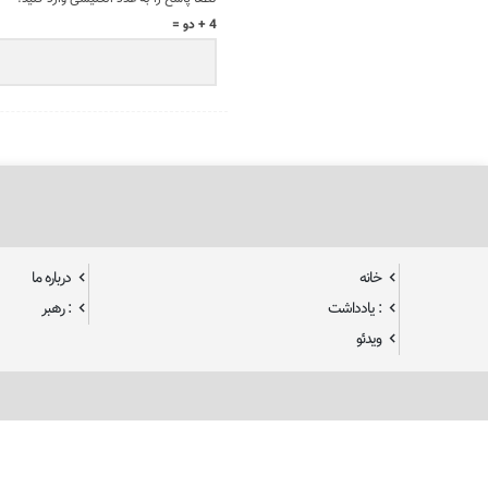
4 + دو =
خانه
درباره ما
: یادداشت
: رهبر
ویدئو