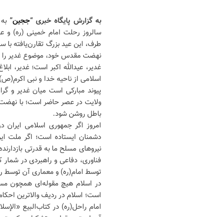
به گزارش پایگاه خبری “
ججین
”
به 
سالروز رحلت امام خمینی (ره) و ع
طرف، این عید بزرگ تقارن‌یافته با سا
نهضت مقدس خود، موضوع غدیر را ب
غدیر، عیدالله اکبر است؛ غدیر، ابلاغ
اسلامی از ناحیه خدا و نبی اکرم(ص
پیوند مبارکی است میان غدیر و گر
ولایت در عصر حاضر است؛ با نهضت ام
باطل روشن شود.
امروز اگر جمهوری اسلامی ایران در
دشمنان ایستاده است؛ اگر ملت ایرا
نیروهای مسلح ما به قدرتی بازدارنده
فناوری، دفاعی و راهبردی در شمار کش
توسط امام(ره) و معماری آن توسط ر
در اسلام هیچ مقوله‌ای همچون مسئ
است؛ اسلام در ردیف والاترین احکام
امام راحل(ره) در کتاب‌البیع «الإ