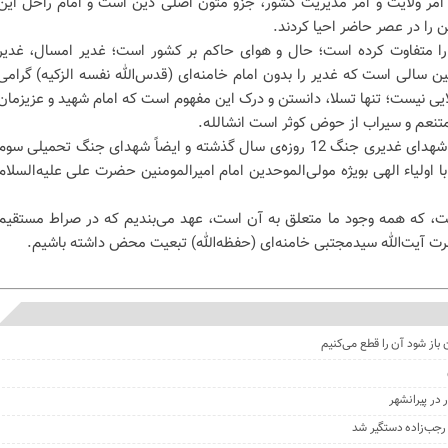
ر ولایت و امر مدیریت کشور، جزو متون اصلی دین است و امام راحل این
را در عصر حاضر احیا کردند.
ا متفاوت کرده است؛ حال و هوای حاکم بر کشور است؛ غدیر امسال، غدیر
 سالی است که غدیر را بدون امام خامنه‌ای (قدس‌الله نفسه الزکیه) گرامی
ایی نیست؛ تنها تسلا، دانستن و درک این مفهوم است که امام شهید و عزیزمان
 متنعم و سیراب از حوض کوثر است انشالله.
یاد همه شهدای ایران اسلامی بویژه شهدای غدیری جنگ 12 روزه‌ی سال گذشته و ایضاً شهدای جنگ تحمیلی سو
ا اولیاء الهی بویژه مولی‌الموحدین امام امیرالمومنین حضرت علی علیه‌السلام
امت، که همه وجود ما متعلق به آن است، عهد می‌بندیم که در صراط مستقیم
حضرت آیت‌الله سیدمجتبی خامنه‌ای (حفظه‌الله) تبعیت محض داشته باشیم.
 باز شود آن را قطع می‌کنیم
در پیرانشهر
جب‌زاده دستگیر شد