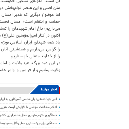
آن است. مقوله‌ی تشکیل حکومت، ام
متن اصلی و این عنصر قوام‌بخش دین 
اما موضوع دیگری که غدیر امسال ر
حماسه و انتقام است؛ امسال نخستین
می‌داریم؛ داغ امام شهیدمان را تسل
اکنون در کنار امیرالمؤمنین علی(ع)
را گرامی می‌داریم و همنشینی آنان ب
را از خداوند متعال خواستاریم.
در این عید بزرگ، عید ولایت و ام
ولایت بمانیم و از فرامین و اوامر 
اخبار مرتبط
امیر جهانشاهی: پای نظامی آمریکایی به ایران
اعلام مخالفت مجلس با افزایش قیمت بنزین
دستگیری متهم متواری مخل نظام ارزی کشور 
سخنگوی پلیس: مظنون اصلی قتل حمیدرضا ر