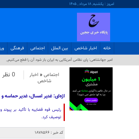
امروز : یکشنبه, ۱۸ مرداد , ۱۴۰۵
خانه
اخبار شاخص
بین الملل
اجتماعی
فرهنگی
ور
امیر جهانشاهی: پای نظامی آمریکایی به ایران باز شود آن را قطع می‌کنیم_
0 نظر
اجتماعی
«
اخبار
شاخص
اژه‌ای: غدیر امسال، غدیر حماسه و 
رئیس قوه قضاییه با تأکید بر پیوند 
توصیف کرد.
کد خبر : 1878566