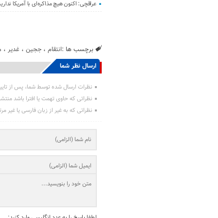
عراقچی: اکنون هیچ مذاکره‌ای با آمریکا نداری
برچسب ها :
انتقام
،
ججین
،
غدیر
،
م
ارسال نظر شما
نظرات ارسال شده توسط شما، پس از تایی
نظراتی که حاوی تهمت یا افترا باشد منتش
نظراتی که به غیر از زبان فارسی یا غیر مر
لطفا پاسخ را به عدد انگلیسی وارد کنید: