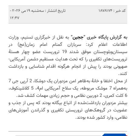
کد خبر : 1878174
تاریخ انتشار : سه‌شنبه 19 می 2026 -
12:47
به گزارش پایگاه خبری “
ججین
”
به نقل از خبرگزاری تسنیم، وزارت
اطلاعات اعلام کرد: سربازان گمنام امام زمان(عج) در
سیستان‌وبلوچستان موفق شدند 19 تروریست عضو چهار هستهٔ
تروریست‌های تکفیری را که تحت هدایت مستقیم دشمن آمریکایی-
صهیونی بودند را پیش از انجام هرگونه اقدام شناسایی و بازداشت
کنند.
از محل اختفا و خانهٔ‌ به‌ظاهر امن مزدوران یک دوشکا، 2 آرپی جی 7
به‌همراه 7 موشک مربوطه، یک سلاح آمریکایی‌ ام4، 5 کلاشینکوف،
6 کلت کمری، 2 دوربین نظامی و حجم زیادی مهمات کشف شد.
بیشتر مزدوران بازداشت‌شده از اتباع بیگانه بودند که پس از جذب و
عضویت در گروهک‌های تروریستی تکفیری و گذراندن آموزش‌های
نظامی، وارد کشور شده بودند.