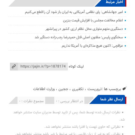
اخبار مرتبط
امیر جهانشاهی: پای نظامی آمریکایی به ایران باز شود آن را قطع می‌کنیم
اعلام مخالفت مجلس با افزایش قیمت بنزین
دستگیری متهم متواری مخل نظام ارزی کشور در پیرانشهر
سخنگوی پلیس: مظنون اصلی قتل حمیدرضا رجب‌زاده دستگیر شد
عراقچی: اکنون هیچ مذاکره‌ای با آمریکا نداریم
لینک کوتاه
برچسب ها :
تروریست
،
تکفیری
،
ججین
،
وزارت اطلاعات
ارسال نظر شما
انتشار یافته : 0
در انتظار بررسی : 0
مجموع نظرات : 0
نظرات ارسال شده توسط شما، پس از تایید توسط مدیران سایت منتشر خواهد
شد.
نظراتی که حاوی تهمت یا افترا باشد منتشر نخواهد شد.
نظراتی که به غیر از زبان فارسی یا غیر مرتبط با خبر باشد منتشر نخواهد شد.