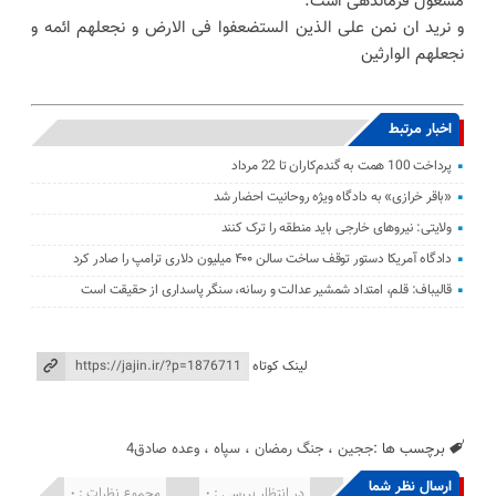
مشغول فرماندهی است.
و نرید ان نمن علی الذین الستضعفوا فی الارض و نجعلهم ائمه و
نجعلهم الوارثین
اخبار مرتبط
پرداخت 100 همت به گندم‌کاران تا 22 مرداد
«باقر خرازی» به دادگاه ویژه روحانیت احضار شد
ولایتی: نیرو‌های خارجی باید منطقه را ترک کنند
دادگاه آمریکا دستور توقف ساخت سالن ۴۰۰ میلیون دلاری ترامپ را صادر کرد
قالیباف: قلم، امتداد شمشیر عدالت و رسانه، سنگر پاسداری از حقیقت است
لینک کوتاه
برچسب ها :
ججین
،
جنگ رمضان
،
سپاه
،
وعده صادق4
ارسال نظر شما
انتشار یافته : 0
در انتظار بررسی : 0
مجموع نظرات : 0