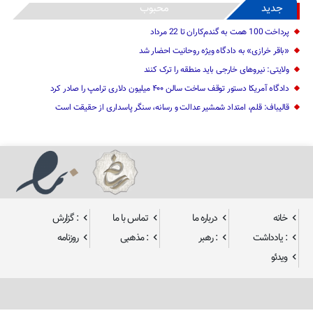
جدید
محبوب
پرداخت 100 همت به گندم‌کاران تا 22 مرداد
«باقر خرازی» به دادگاه ویژه روحانیت احضار شد
ولایتی: نیرو‌های خارجی باید منطقه را ترک کنند
دادگاه آمریکا دستور توقف ساخت سالن ۴۰۰ میلیون دلاری ترامپ را صادر کرد
قالیباف: قلم، امتداد شمشیر عدالت و رسانه، سنگر پاسداری از حقیقت است
خانه
درباره ما
تماس با ما
: گزارش
: یادداشت
: رهبر
: مذهبی
روزنامه
ویدئو