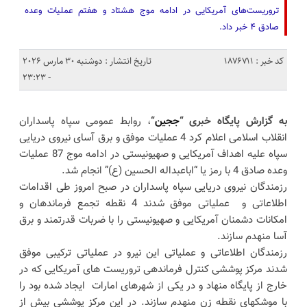
تروریست‌های آمریکایی در ادامه موج هشتاد و هفتم عملیات وعده
صادق ۴ خبر داد.
کد خبر : 1876711
تاریخ انتشار : دوشنبه 30 مارس 2026
- 23:23
به گزارش پایگاه خبری “
ججین
“
، روابط عمومی سپاه پاسداران
انقلاب اسلامی اعلام کرد 4 عملیات موفق و برق آسای نیروی دریایی
سپاه علیه اهداف آمریکایی و صهیونیستی در ادامه موج 87 عملیات
وعده صادق 4 با رمز یا “اباعبداله الحسین (ع)” انجام شد.
رزمندگان نیروی دریایی سپاه پاسداران در صبح امروز طی اقدامات
اطلاعاتی و عملیاتی موفق شدند 4 نقطه تجمع فرماندهان و
امکانات دشمنان آمریکایی و صهیونیستی را با ضربات قدرتمند و برق
آسا منهدم سازند.
رزمندگان اطلاعاتی و عملیاتی این نیرو در عملیاتی ترکیبی موفق
شدند مرکز پوششی کنترل فرماندهی تروریست های آمریکایی که در
خارج از پایگاه منهاد و در یکی از شهرهای امارات ایجاد شده بود را
با موشکهای نقطه زن منهدم سازند. در این مرکز پوششی بیش از