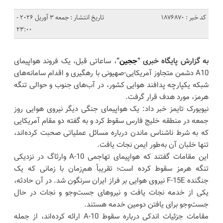
کد خبر : 1876870
تاریخ انتشار : جمعه 3 آوریل 2026 -
23:00
به گزارش پایگاه خبری “
ججین
“
، ساعاتی قبل، یک فروند هواپیمای
A10 دشمن متجاوز آمریکایی-صهیونی با رهگیری و اقدام سامانه‌های
شبکه یکپارچه پدافند هوایی کشور، در آب‌های جنوب و حوالی تنگه
هرمز، مورد هدف قرار گرفت.
نیویورک تایمز خبر داد: یک هواپیمای جنگی دیگر نیروی هوایی روز
جمعه در منطقه خلیج فارس سقوط کرد و به گفته دو مقام آمریکایی
که به شرط ناشناس ماندن درباره مسائل عملیاتی صحبت کرده‌اند،
تنها خلبان آن به‌طور ایمن نجات یافت.
این مقامات گفتند که هواپیمای تهاجمی A-10 وارثاگ در نزدیکی
تنگه هرمز سقوط کرده است؛ تقریباً هم‌زمان با زمانی که یک
جنگنده F-15E نیروی هوایی بر فراز ایران سرنگون شد. در آن حادثه،
یکی از خدمه نجات یافت و نیروهای جست‌وجو و نجات در حال
جست‌وجو برای یافتن دومین خدمه هستند.
مقامات جزئیات اندکی درباره سقوط A-10 ارائه کرده‌اند، از جمله