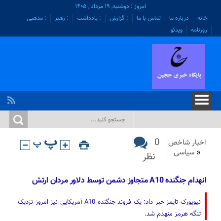
امروز : دوشنبه, ۱۹ مرداد , ۱۴۰۵
خانه
درباره ما
تماس با ما
: گزارش
: یادداشت
: رهبر
: مذهبی
روزنامه
ویدئو
0
اخبار شاخص
«
سیاسی
نظر
انهدام جنگنده A10 متجاوز دشمن توسط دلاور مردان ارتش
نیویورک تایمز خبر داد: یک فروند جنگنده A10 آمریکایی نیز امروز نزدیک
تنگه هرمز منهدم شد.