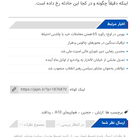
اینکه دقیقاً چگونه و در کجا این حادثه رخ داده است.
اخبار مرتبط
بورس در اوج؛ رکورد 65 همتی معاملات خرد با چاشنی احتیاط
ترافیک سنگین در محورهای چالوس و هراز
محسن رضایی دبیر شورای عالی امنیت ملی شد
تبدیل بخشی از خیابان لاله‌زار به پیاده‌رو از اوایل ماه آینده
ذوالقدر به‌عنوان مشاور سیاسی رهبر انقلاب منصوب شد
لینک کوتاه
برچسب ها :
ارتش
،
ججین
،
هواپیمای A10
،
پدافند
ارسال نظر شما
انتشار یافته : 0
در انتظار بررسی : 0
مجموع نظرات : 0
نظرات ارسال شده توسط شما، پس از تایید توسط مدیران سایت منتشر خواهد