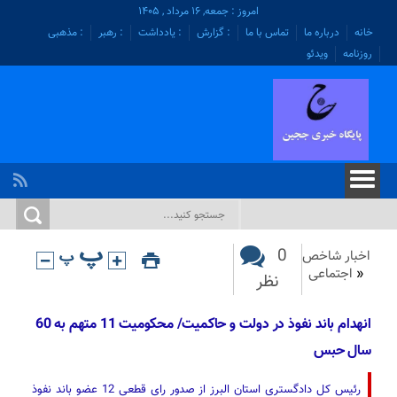
امروز : جمعه, ۱۶ مرداد , ۱۴۰۵
خانه
درباره ما
تماس با ما
: گزارش
: یادداشت
: رهبر
: مذهبی
روزنامه
ویدئو
0
اخبار شاخص
«
اجتماعی
نظر
انهدام باند نفوذ در ‌دولت‌ و حاکمیت‌/ محکومیت 11 متهم به 60
سال حبس
رئیس کل دادگستری استان البرز از صدور رای قطعی 12 عضو باند نفوذ