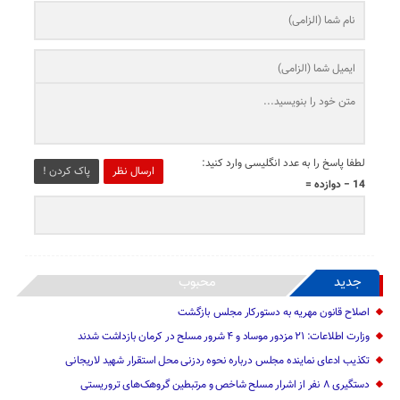
لطفا پاسخ را به عدد انگلیسی وارد کنید:
ارسال نظر
پاک کردن !
14 − دوازده =
جدید
محبوب
اصلاح قانون مهریه به دستورکار مجلس بازگشت
وزارت اطلاعات: ۲۱ مزدور موساد و ۴ شرور مسلح در کرمان بازداشت شدند
تکذیب ادعای نماینده مجلس درباره نحوه ردزنی محل استقرار شهید لاریجانی
دستگیری ۸ نفر از اشرار مسلح شاخص و مرتبطین گروهک‌های تروریستی