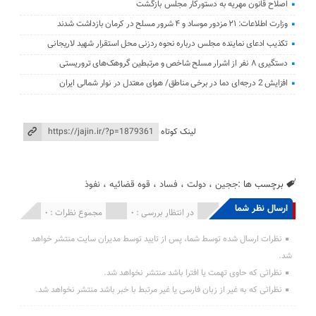
اصلاح قانون مهریه به دستورکار مجلس بازگشت
وزارت اطلاعات: ۲۱ مزدور موساد و ۴ شرور مسلح در کرمان بازداشت شدند
تکذیب ادعای نماینده مجلس درباره نحوه ردزنی محل استقرار شهید لاریجانی
دستگیری ۸ نفر از اشرار مسلح شاخص و مرتبطین گروهک‌های تروریستی
افزایش 2 درجه‌ای دما در برخی مناطق/ هوای معتدل در نوار شمالی ایران
لینک کوتاه
برچسب ها :
ججین
،
دولت
،
فساد
،
قوه قضائیه
،
نفوذ
ارسال نظر شما
انتشار یافته : 0
در انتظار بررسی : 0
مجموع نظرات : 0
نظرات ارسال شده توسط شما، پس از تایید توسط مدیران سایت منتشر خواهد
شد.
نظراتی که حاوی تهمت یا افترا باشد منتشر نخواهد شد.
نظراتی که به غیر از زبان فارسی یا غیر مرتبط با خبر باشد منتشر نخواهد شد.