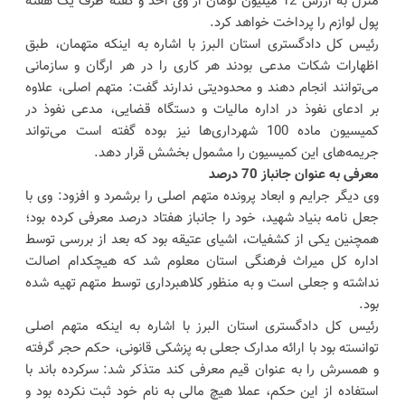
منزل به ارزش 12 میلیون تومان از وی اخذ و گفته ظرف یک هفته
پول لوازم را پرداخت خواهد کرد.
رئیس کل دادگستری استان البرز با اشاره به اینکه متهمان، طبق
اظهارات شکات مدعی بودند هر کاری را در هر ارگان و سازمانی
می‌توانند انجام دهند و محدودیتی ندارند گفت: متهم اصلی، علاوه
بر ادعای نفوذ در اداره مالیات و دستگاه قضایی، مدعی نفوذ در
کمیسیون ماده 100 شهرداری‌ها نیز بوده گفته است می‌تواند
جریمه‌های این کمیسیون را مشمول بخشش قرار دهد.
معرفی به عنوان جانباز 70 درصد
وی دیگر جرایم و ابعاد پرونده متهم اصلی را برشمرد و افزود: وی با
جعل نامه بنیاد شهید، خود را جانباز هفتاد درصد معرفی کرده بود؛
همچنین یکی از کشفیات، اشیای عتیقه بود که بعد از بررسی توسط
اداره کل میراث فرهنگی استان معلوم شد که هیچکدام اصالت
نداشته و جعلی است و به منظور کلاهبرداری توسط متهم تهیه شده
بود.
رئیس کل دادگستری استان البرز با اشاره به اینکه متهم اصلی
توانسته بود با ارائه مدارک جعلی به پزشکی قانونی، حکم حجر گرفته
و همسرش را به عنوان قیم معرفی کند متذکر شد: سرکرده باند با
استفاده از این حکم، عملا هیچ مالی به نام خود ثبت نکرده بود و