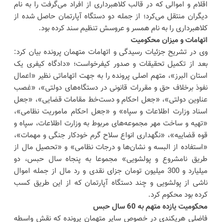
اقلام و اموالی که در قالب کلاهبرداری از افراد می‌گرفت را به نام
دیگران منتقل می‌کرد؛ از جمله دو دستگاه آپارتمان حاصل شده از
کلاهبرداری را به نام همسر و عروسش تنظیم سند کرده بود.
اتهامات و میزان محکومیت
وی در تشریح جزئیات رسیدگی و اتهامات متهمان پرونده بیان کرد:
بعد از تکمیل تحقیقات و صدور کیفرخواست؛ «دادگاه کیفری یک
استان البرز»، متهم اصلی پرونده را به جهت اتهاماتی نظیر «اعمال
نفوذ برخلاف حق و مقررات قانونی در دستگاه‌های دولتی»، «غصب
عناوین دولتی»، «جعل احکام و دست‌خط مقامات قضایی»، «جعل
اسناد وزارت اطلاعات و سپاه» و «جعل احکام ماموریت نظامی»،
«تهیه و ساخت مهر مجموعه‌های مربوط به وزارت اطلاعات، سپاه و
قوه قضاییه»، «نگهداری انواع سلاح گرم خودکار جنگی و مهمات»،
«استفاده از البسه و نشان‌ها و درجات نظامی» و «تحصیل مال از
طریق نامشروع و پولشویی» مجموعا به پنجاه سال حبس، دو
میلیارد و 300 میلیون تومان جزای نقدی و رد مال از جمله اموال
ناشی از پولشویی و چند دستگاه آپارتمان که از این طریق کسب
کرده بود محکوم کرد.
محکومیت یازده متهم به 60 سال حبس
فاضلی هریکندی در خصوص سایر متهمان پرونده که نقش واسطه