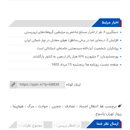
اخبار مرتبط
دستگیری ۸ نفر از اشرار مسلح شاخص و مرتبطین گروهک‌های تروریستی
افزایش 2 درجه‌ای دما در برخی مناطق/ هوای معتدل در نوار شمالی ایران
پزشکیان: شخصیت آیت‌الله سیدمجتبی خامنه‌ای استثنائی است
پورجمشیدیان: ۲ میلیون و ۸۲۸ هزار زائر اربعین به کشور بازگشتند
صفحه نخست روزنامه ها/ پنجشنبه 15 مرداد 1405
لینک کوتاه
برچسب ها :
انتقال اجساد
،
تصادف
،
ججین
،
حوادث
،
مرگ
،
هواپیما
،
پرواز تهران-یاسوج
ارسال نظر شما
انتشار یافته : 0
در انتظار بررسی : 0
مجموع نظرات : 0