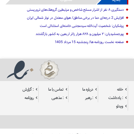
دستگیری ۸ نفر از اشرار مسلح شاخص و مرتبطین گروهک‌های تروریستی
افزایش 2 درجه‌ای دما در برخی مناطق/ هوای معتدل در نوار شمالی ایران
پزشکیان: شخصیت آیت‌الله سیدمجتبی خامنه‌ای استثنائی است
پورجمشیدیان: ۲ میلیون و ۸۲۸ هزار زائر اربعین به کشور بازگشتند
صفحه نخست روزنامه ها/ پنجشنبه 15 مرداد 1405
خانه
درباره ما
تماس با ما
: گزارش
: یادداشت
: رهبر
: مذهبی
روزنامه
ویدئو