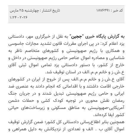
کد خبر : 1876491
تاریخ انتشار : چهارشنبه 25 مارس
2026 - 1:24
به گزارش پایگاه خبری “
ججین
”
به نقل از خبرگزاری مهر، دادستانی
یزد اعلام کرد: در پی اجرای مقررات قانون تشدید مجازات جاسوسی
و همکاری با رژیم صهیونیستی و کشورهای متخاصم ناظر به
شناسایی و مصادره اموال عناصر حامی رژیم صهیونیستی در داخل و
خارج از کشور، با دستور دادستانی یزد تمامی اموال ثبتی آقای
ع.ش.ز و خانم م.م.الف در استان توقیف شد.
آقای ع.ش.ز و خانم م.م.الف پس از خروج از ایران در کشورهای
خارجی اقامت داشتند و با اقداماتی که انجام دادند به عنصری ضد
ایرانی و حامی رژیم صهیونیستی تبدیل شدند و در جریان جنگ
رمضان نقش محوری در توجیه کودک کشی و حملات دشمن
آمریکایی-صهیونیستی به مناطق مسکونی و زیرساخت‌های حیاتی
کشور ایفا کرده‌اند.
همچنین بنابر اطلاع‌رسانی دادستانی کل کشور؛ ضمن گزارش توقیف
اموال آقای ب . الف و تعدادی از نزدیکانش به دلیل همراهی و