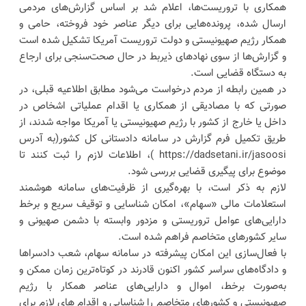
همکاری با تروریست‌ها، اعلام شد بر اساس گزارش‌های مردمی
ارسال شده، پرونده‌هایی برای دیگر عناصر خود فروخته، حامی و
همکار رژیم صهیونیستی و دولت تروریست آمریکا تشکیل شده است
و گزارش‌ها از سوی نهادهای ذیربط در حال صحت‌سنجی برای ارجاع
به دستگاه قضایی است.
در همین رابطه از مردم درخواست می‌شود مطابق اطلاعیه قبلی، در
صورتی که با مصادیقی از همکاری یا اقدام عملیاتی اشخاص در
داخل یا خارج از کشور با رژیم صهیونیستی یا آمریکا مواجه شدند، از
طریق تکمیل فرم گزارش در سامانه دادستانی کل کشور(به آدرس
https://dadsetani.ir/jasoosi )، اطلاعات لازم را ثبت کنند تا
موضوع برای پیگیری قضایی بررسی شود.
لازم به ذکر است، با بهره‌گیری از ظرفیت‌های سامانه هوشمند
استعلامات مالی «سهام»، امکان شناسایی و توقیف سریع و برخط
دارایی‌های عوامل تروریستی و مزدور وابسته با دشمن صهیونی و
سایر کشورهای متخاصم فراهم شده است.
با فعال‌سازی این امکان پیشرفته در سامانه سهام، شعب دادسراها
و دادگاه‌های سراسر کشور اکنون قادرند در کوتاه‌ترین زمان ممکن و
به‌صورت برخط، اموال و دارایی‌های عناصر همکار با رژیم
صهیونیستی و کشورهای متخاصم را شناسایی و اقدام های لازم برای