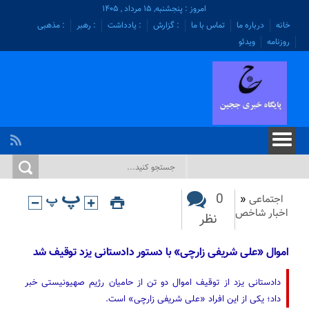
امروز : پنجشنبه, ۱۵ مرداد , ۱۴۰۵
خانه
درباره ما
تماس با ما
: گزارش
: یادداشت
: رهبر
: مذهبی
روزنامه
ویدئو
0
اجتماعی
«
اخبار شاخص
نظر
اموال «علی شریفی زارچی» با دستور دادستانی یزد توقیف شد
دادستانی یزد از توقیف اموال دو تن از حامیان رژیم صهیونیستی خبر
داد؛ یکی از این افراد «علی شریفی زارچی» است.