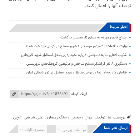
توقیف آنها را اعمال کنند.
اخبار مرتبط
اصلاح قانون مهریه به دستورکار مجلس بازگشت
وزارت اطلاعات: ۲۱ مزدور موساد و ۴ شرور مسلح در کرمان بازداشت شدند
تکذیب ادعای نماینده مجلس درباره نحوه ردزنی محل استقرار شهید لاریجانی
دستگیری ۸ نفر از اشرار مسلح شاخص و مرتبطین گروهک‌های تروریستی
افزایش 2 درجه‌ای دما در برخی مناطق/ هوای معتدل در نوار شمالی ایران
لینک کوتاه
برچسب ها :
توقیف اموال
،
ججین
،
جنگ رمضان
،
علی شریفی زارچی
ارسال نظر شما
انتشار یافته : 0
در انتظار بررسی : 0
مجموع نظرات : 0