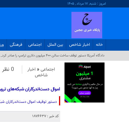
امروز : شنبه, ۱۷ مرداد , ۱۴۰۵
خانه
اخبار شاخص
بین الملل
اجتماعی
فرهنگی
ور
دادگاه آمریکا دستور توقف ساخت سالن ۴۰۰ میلیون دلاری ترامپ را صادر کرد_
0 نظر
اجتماعی
«
اخبار
شاخص
اموال دست‌اندرکاران شبکه‌های ترو
دستور توقیف اموال دست‌اندرکاران شبک
کد خبر : 1876637