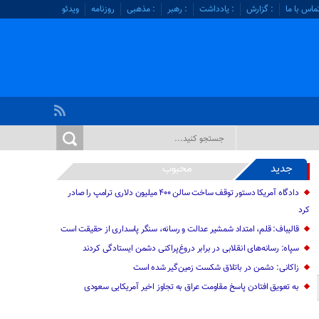
ماس با ما
: گزارش
: یادداشت
: رهبر
: مذهبی
روزنامه
ویدئو
جدید
محبوب
دادگاه آمریکا دستور توقف ساخت سالن ۴۰۰ میلیون دلاری ترامپ را صادر
کرد
قالیباف: قلم، امتداد شمشیر عدالت و رسانه، سنگر پاسداری از حقیقت است
سپاه: رسانه‌های انقلابی در برابر دروغ‌پراکنی دشمن ایستادگی کردند
زاکانی: دشمن در باتلاق شکست زمین‌گیر شده است
به تعویق افتادن پاسخ مقاومت عراق به تجاوز اخیر آمریکایی سعودی