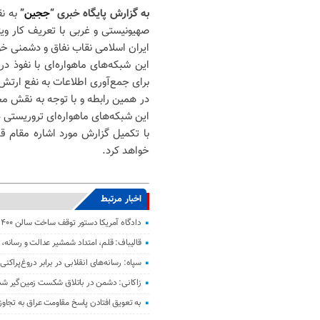
به گزارش پایگاه خبری “
ججین
”
به ن
صهیونیستی و غربی با تعریف کار وی
ایران اسلامی نقاب نفاق و دشمنی خود
این شبکه‌های ماهواره‌ای با نفوذ 
برای جمع‌آوری اطلاعات به نفع ارتش
در همین رابطه و با توجه به نقش مخ
این شبکه‌های ماهواره‌ای تروریستی
با تکمیل گزارش مورد اشاره مقام ق
خواهد کرد.
اخبار مرتبط
دادگاه آمریکا دستور توقف ساخت سالن ۴۰۰ میلیون دلاری ترامپ را صادر کرد
قالیباف: قلم، امتداد شمشیر عدالت و رسانه
سپاه: رسانه‌های انقلابی در برابر دروغ‌پراک
زاکانی: دشمن در باتلاق شکست زمین‌گیر ش
به تعویق افتادن پاسخ مقاومت عراق به تجاو