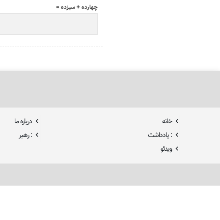
چهارده + سیزده =
خانه
درباره ما
: یادداشت
: رهبر
ویدئو