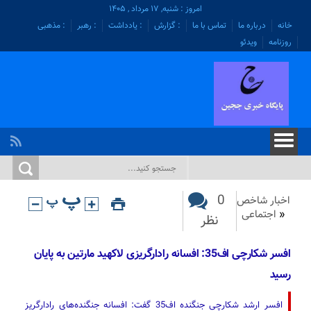
امروز : شنبه, ۱۷ مرداد , ۱۴۰۵
خانه
درباره ما
تماس با ما
: گزارش
: یادداشت
: رهبر
: مذهبی
روزنامه
ویدئو
0
اخبار شاخص
«
اجتماعی
نظر
افسر شکارچی اف35: افسانه رادارگریزی لاکهید مارتین به پایان
رسید
افسر ارشد شکارچی جنگنده اف35 گفت: افسانه جنگنده‌های رادارگریز