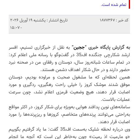
تمام شده است.
کد خبر : 1877367
تاریخ انتشار : یکشنبه 19 آوریل 2026
- 15:07
به گزارش پایگاه خبری “
ججین
”
به نقل از خبرگزاری تسنیم، افسر
ارشد شکارچی جنگنده اف‌ـ‌35 در گفت‌وگو با رسانه ملی اعلام کرد:
در تمام ساعات شبانه‌روز سال، دوستان و رفقای من در صحنه نبرد
حضور دارند و در حال شکار اهداف دشمن هستند.
همین لحظه‌ای که ما مشغول صحبت و مراوده بودیم، دوستان
موفق شدند موشک کروز را خیلی راحت رهگیری، ردگیری و مورد
اصابت قرار دهند، هیچ وضعیت قرمزی اعلام نشد، چون سرعت
عملیات بالاست.
سامانه‌های نوین پدافند هوایی به‌ویژه برای شکار کروز، در اکثر مواقع
به‌راحتی می‌توانند پرنده‌های متخاصم، کروزها و ریزپرنده‌ها را مورد
اصابت قرار دهند.
وی درباره لحظه شلیک به‌سمت اف‌ـ‌35 گفت: ما یاد گرفتیم بگوییم
«و مارمیت اذ رمیت» چون به‌خاطر این است که آنچه ما انجام