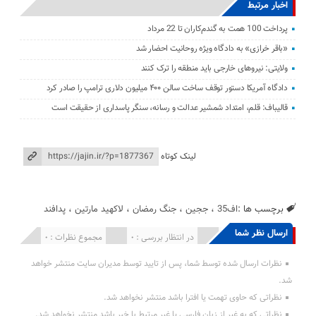
اخبار مرتبط
پرداخت 100 همت به گندم‌کاران تا 22 مرداد
«باقر خرازی» به دادگاه ویژه روحانیت احضار شد
ولایتی: نیرو‌های خارجی باید منطقه را ترک کنند
دادگاه آمریکا دستور توقف ساخت سالن ۴۰۰ میلیون دلاری ترامپ را صادر کرد
قالیباف: قلم، امتداد شمشیر عدالت و رسانه، سنگر پاسداری از حقیقت است
لینک کوتاه
برچسب ها :
اف35
،
ججین
،
جنگ رمضان
،
لاکهید مارتین
،
پدافند
ارسال نظر شما
انتشار یافته : 0
در انتظار بررسی : 0
مجموع نظرات : 0
نظرات ارسال شده توسط شما، پس از تایید توسط مدیران سایت منتشر خواهد
شد.
نظراتی که حاوی تهمت یا افترا باشد منتشر نخواهد شد.
نظراتی که به غیر از زبان فارسی یا غیر مرتبط با خبر باشد منتشر نخواهد شد.