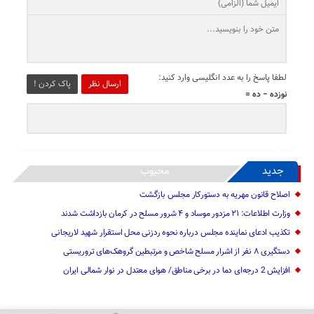
لطفا پاسخ را به عدد انگلیسی وارد کنید:
ارسال نظر
پاک کردن !
نوزده − ده =
جدید
محبوب
اصلاح قانون مهریه به دستورکار مجلس بازگشت
وزارت اطلاعات: ۲۱ مزدور موساد و ۴ شرور مسلح در کرمان بازداشت شدند
تکذیب ادعای نماینده مجلس درباره نحوه ردزنی محل استقرار شهید لاریجانی
دستگیری ۸ نفر از اشرار مسلح شاخص و مرتبطین گروهک‌های تروریستی
افزایش 2 درجه‌ای دما در برخی مناطق/ هوای معتدل در نوار شمالی ایران