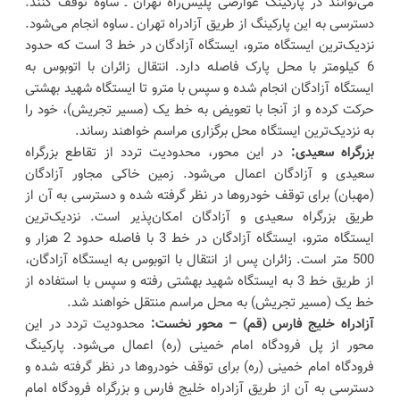
می‌توانند در پارکینگ عوارضی پلیس‌راه تهران ـ ساوه توقف کنند.
دسترسی به این پارکینگ از طریق آزادراه تهران ـ ساوه انجام می‌شود.
نزدیک‌ترین ایستگاه مترو، ایستگاه آزادگان در خط 3 است که حدود
6 کیلومتر با محل پارک فاصله دارد. انتقال زائران با اتوبوس به
ایستگاه آزادگان انجام شده و سپس با مترو تا ایستگاه شهید بهشتی
حرکت کرده و از آنجا با تعویض به خط یک (مسیر تجریش)، خود را
به نزدیک‌ترین ایستگاه محل برگزاری مراسم خواهند رساند.
بزرگراه سعیدی:
در این محور، محدودیت تردد از تقاطع بزرگراه
سعیدی و آزادگان اعمال می‌شود. زمین خاکی مجاور آزادگان
(مهبان) برای توقف خودروها در نظر گرفته شده و دسترسی به آن از
طریق بزرگراه سعیدی و آزادگان امکان‌پذیر است. نزدیک‌ترین
ایستگاه مترو، ایستگاه آزادگان در خط 3 با فاصله حدود 2 هزار و
500 متر است. زائران پس از انتقال با اتوبوس به ایستگاه آزادگان،
از طریق خط 3 به ایستگاه شهید بهشتی رفته و سپس با استفاده از
خط یک (مسیر تجریش) به محل مراسم منتقل خواهند شد.
آزادراه خلیج فارس (قم) – محور نخست:
محدودیت تردد در این
محور از پل فرودگاه امام خمینی (ره) اعمال می‌شود. پارکینگ
فرودگاه امام خمینی (ره) برای توقف خودروها در نظر گرفته شده و
دسترسی به آن از طریق آزادراه خلیج فارس و بزرگراه فرودگاه امام