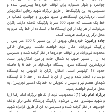
جوانمرد و بلوار دستواره برای توقف خودروها پیش‌بینی شده و
دسترسی به این پارکینگ‌ها از طریق بزرگراه شهید رجایی امکان‌پذیر
است. نزدیک‌ترین ایستگاه‌های مترو، شهرری و جوانمرد قصاب در
خط یک هستند که حدود 500 متر با پارکینگ فاصله دارند. زائران
می‌توانند از هر یک از این ایستگاه‌ها با استفاده از خط یک مترو به
محل برگزاری مراسم عزیمت کنند.
جاده ورامین:
خودروهای ورودی از این مسیر تا 200 متر پس از
پارکینگ فیروزآباد امکان تردد خواهند داشت. زمین‌های خاکی
محدوده فیروزآباد برای توقف خودروها در نظر گرفته شده و دسترسی
به آن از مسیر جنوب به شمال جاده ورامین امکان‌پذیر است.
نزدیک‌ترین ایستگاه مترو، ایستگاه دولت‌آباد در خط 6 با فاصله
حدود 13 کیلومتر است. انتقال زائران با اتوبوس به ایستگاه
دولت‌آباد انجام شده و پس از آن با استفاده از خط 6 تا ایستگاه
شهدای هفتم تیر و سپس با تعویض به خط یک (مسیر تجریش)، به
محل مراسم خواهند رسید.
بزرگراه امام رضا (1):
محدودیت تردد از تقاطع بزرگراه امام رضا (ع)
و شهید شوشتری اعمال می‌شود. پارکینگ ورزشگاه تختی برای توقف
خودروها در نظر گرفته شده و دسترسی به آن از طریق آزادراه شهید