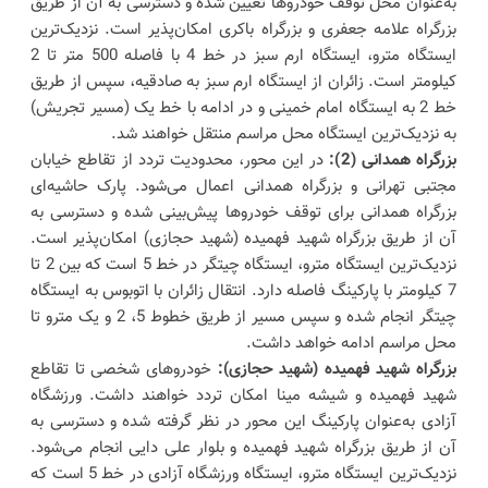
به‌عنوان محل توقف خودروها تعیین شده و دسترسی به آن از طریق
بزرگراه علامه جعفری و بزرگراه باکری امکان‌پذیر است. نزدیک‌ترین
ایستگاه مترو، ایستگاه ارم سبز در خط 4 با فاصله 500 متر تا 2
کیلومتر است. زائران از ایستگاه ارم سبز به صادقیه، سپس از طریق
خط 2 به ایستگاه امام خمینی و در ادامه با خط یک (مسیر تجریش)
به نزدیک‌ترین ایستگاه محل مراسم منتقل خواهند شد.
بزرگراه همدانی (2):
در این محور، محدودیت تردد از تقاطع خیابان
مجتبی تهرانی و بزرگراه همدانی اعمال می‌شود. پارک حاشیه‌ای
بزرگراه همدانی برای توقف خودروها پیش‌بینی شده و دسترسی به
آن از طریق بزرگراه شهید فهمیده (شهید حجازی) امکان‌پذیر است.
نزدیک‌ترین ایستگاه مترو، ایستگاه چیتگر در خط 5 است که بین 2 تا
7 کیلومتر با پارکینگ فاصله دارد. انتقال زائران با اتوبوس به ایستگاه
چیتگر انجام شده و سپس مسیر از طریق خطوط 5، 2 و یک مترو تا
محل مراسم ادامه خواهد داشت.
بزرگراه شهید فهمیده (شهید حجازی):
خودروهای شخصی تا تقاطع
شهید فهمیده و شیشه مینا امکان تردد خواهند داشت. ورزشگاه
آزادی به‌عنوان پارکینگ این محور در نظر گرفته شده و دسترسی به
آن از طریق بزرگراه شهید فهمیده و بلوار علی دایی انجام می‌شود.
نزدیک‌ترین ایستگاه مترو، ایستگاه ورزشگاه آزادی در خط 5 است که