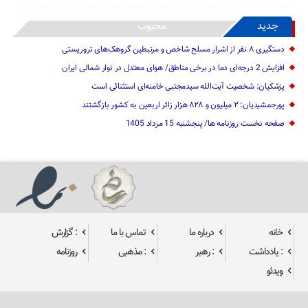
جدید
محبوب
دستگیری ۸ نفر از اشرار مسلح شاخص و مرتبطین گروهک‌های تروریستی
افزایش 2 درجه‌ای دما در برخی مناطق/ هوای معتدل در نوار شمالی ایران
پزشکیان: شخصیت آیت‌الله سیدمجتبی خامنه‌ای استثنائی است
پورجمشیدیان: ۲ میلیون و ۸۲۸ هزار زائر اربعین به کشور بازگشتند
صفحه نخست روزنامه ها/ پنجشنبه 15 مرداد 1405
خانه
درباره ما
تماس با ما
: گزارش
: یادداشت
: رهبر
: مذهبی
روزنامه
ویدئو