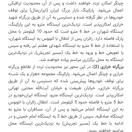
چیتگر امکان تردد خواهند داشت و پس از آن محدودیت ترافیکی
اعمال می‌شود. پارکینگ بازار بزرگ ایران (ایران‌مال) برای توقف
خودروها در نظر گرفته شده و دسترسی به آن از طریق بزرگراه شهید
خرازی امکان‌پذیر است. نزدیک‌ترین ایستگاه مترو به این پارکینگ،
ایستگاه شهران در خط 6 مترو است که حدود 10 کیلومتر با محل
پارک فاصله دارد. زائران پس از انتقال با اتوبوس به ایستگاه شهران،
با استفاده از خط 6 مترو به ایستگاه شهدای هفتم تیر رفته و سپس
با تعویض خط و ورود به خط یک (مسیر تجریش)، در نزدیک‌ترین
ایستگاه به محل برگزاری مراسم پیاده خواهند شد.
بزرگراه خرازی (2):
در این محور نیز محدودیت تردد از تقاطع بزرگراه
خرازی و چیتگر اعمال می‌شود. پارکینگ مجموعه «هزار و یک شب»
برای توقف خودروها پیش‌بینی شده که دسترسی به آن از طریق
بزرگراه خرازی، خیابان طبیعت و خیابان آیت‌الله مجتبی تهرانی
امکان‌پذیر است. نزدیک‌ترین ایستگاه مترو، ایستگاه ایران‌خودرو در
خط 5 مترو با فاصله حدود 5 کیلومتر است. انتقال زائران با اتوبوس
به این ایستگاه انجام می‌شود و پس از آن، مسافران با مترو به
ایستگاه صادقیه، سپس از طریق خط 2 به ایستگاه امام خمینی و در
ادامه با خط یک (مسیر تجریش) به نزدیک‌ترین ایستگاه محل
مراسم خواهند رسید.