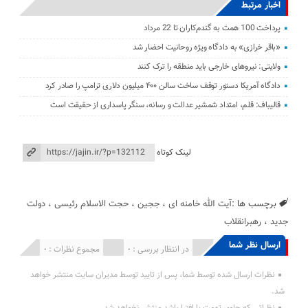
اخبار مرتبط
پرداخت 100 همت به گندم‌کاران تا 22 مرداد
«باقر خرازی» به دادگاه ویژه روحانیت احضار شد
ولایتی: نیرو‌های خارجی باید منطقه را ترک کنند
دادگاه آمریکا دستور توقف ساخت سالن ۴۰۰ میلیون دلاری ترامپ را صادر کرد
قالیباف: قلم، امتداد شمشیر عدالت و رسانه، سنگر پاسداری از حقیقت است
لینک کوتاه
برچسب ها :
آیت الله خامنه ای
،
ججین
،
حجت الاسلام رئیسی
،
دولت
جدید
،
رهبرانقلاب
ارسال نظر شما
انتشار یافته : 0
در انتظار بررسی : 0
مجموع نظرات : 0
نظرات ارسال شده توسط شما، پس از تایید توسط مدیران سایت منتشر خواهد
شد.