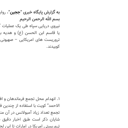
به گزارش پایگاه خبری “
ججین
“
، روا
بسم الله الرحمن الرحیم
یا قاسم ابن الحسن (ع) و هدیه به
تروریست های امریکایی – صهیونی و
کوبیدند.
۱. انهدام محل تجمع فرماندهان و ا
الاحمد” کویت با استفاده از چندین 
تجمع تعداد زیاد آمبولانس در آن منط
شایان ذکر است طبق اخبار دقیق ط
تروریستی امریکا در امارات تا این لحظه ۲۵ نفر بطور قطعی کشته یا زخم