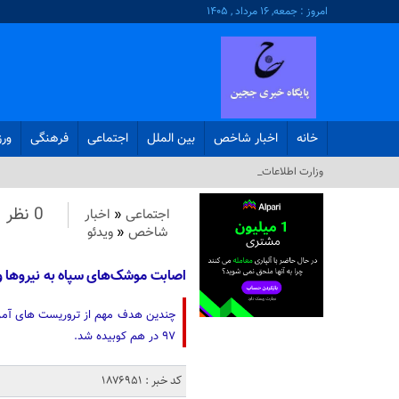
امروز : جمعه, ۱۶ مرداد , ۱۴۰۵
خانه
اخبار شاخص
بین الملل
اجتماعی
فرهنگی
ور
وزارت اطلاعات: ۲۱ مز_
0 نظر
اجتماعی
«
اخبار
شاخص
«
ویدئو
اصابت موشک‌های سپاه به نیروها و 
چندین هدف مهم از تروریست های آمریک
۹۷ در هم کوبیده شد.
کد خبر : 1876951