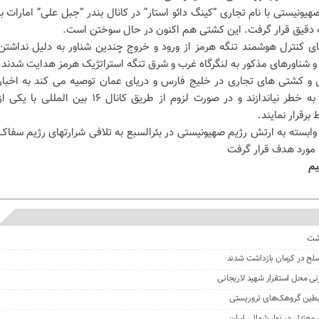
هیونیستی با نام تجاری “کینگ دائو استار” در کانال بندر “جبل علی” امارات با
ت دقیق قرار گرفت. این کشتی هم اکنون در حال سوختن است.
تای کنترل هوشمند تنگه هرمز از ورود و خروج چندین شناور به دلیل نداشتن
 شناورهای مذکور به لنگرگاه غرب و شرق تنگه استراتژیک هرمز هدایت شدند.
 و کشتی های تجاری در خلیج فارس و دریای عمان توصیه می کند به اخبار
کذب توجهی نکرده و ایمنی خود را به خطر نیاندازند و در صورت لزوم از طریق کانال ۱۶ بین المللی با یکی 
برقرار نمایند.
 وابسته به ارتش رژیم صهیونیستی در بئرالسبع به تلافی شرارتهای رژیم سفاک
مورد هدف قرار گرفت
یم
گشت
نی محل استقرار شهید لاریجانی