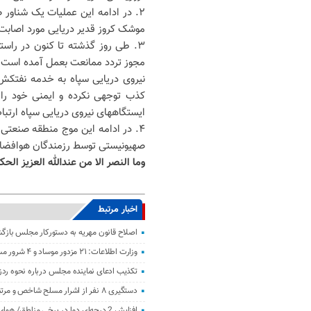
۲. در ادامه این عملیات یک شناور ص
موشک کروز قدیر دریایی مورد اصاب
۳. طی روز گذشته تا کنون در راس
مجوز تردد ممانعت بعمل آمده است و
نیروی دریایی سپاه به خدمه نفتکش
ایستگاههای نیروی دریایی سپاه ارتباط 
۴. در ادامه این موج منطقه صنعتی
صهیونیستی توسط رزمندگان هوافضا 
وما النصر الا من عندالله العزیز الحک
اخبار مرتبط
اصلاح قانون مهریه به دستورکار مجلس باز
وزارت اطلاعات: ۲۱ مزدور موساد و ۴ شرور مسلح در کرمان بازداشت شدند
تکذیب ادعای نماینده مجلس درباره نحوه ردز
دستگیری ۸ نفر از اشرار مسلح شاخص و مرتبطین گروهک‌های تروریستی
افزایش 2 درجه‌ای دما در برخی مناطق/ هوای معتدل در نوار شمالی ایران