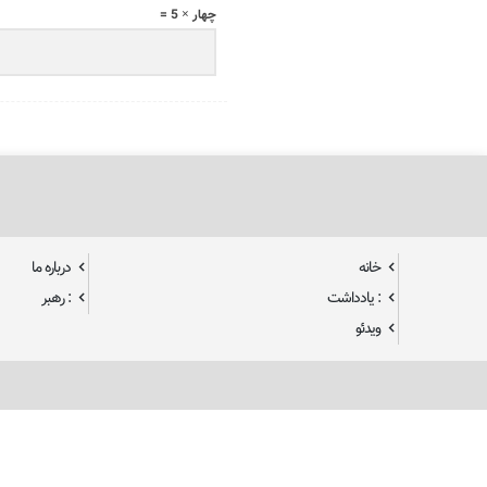
چهار × 5 =
خانه
درباره ما
: یادداشت
: رهبر
ویدئو