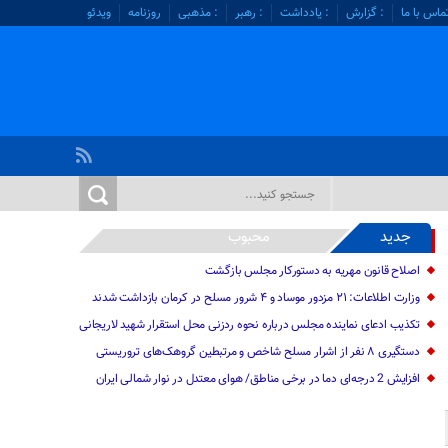
ماس با ما
: گزارش
: یادداشت
: رهبر
: مذهبی
روزنامه
ویدئو
جدید
محبوب
اصلاح قانون مهریه به دستورکار مجلس بازگشت
وزارت اطلاعات: ۲۱ مزدور موساد و ۴ شرور مسلح در کرمان بازداشت شدند
تکذیب ادعای نماینده مجلس درباره نحوه ردزنی محل استقرار شهید لاریجانی
دستگیری ۸ نفر از اشرار مسلح شاخص و مرتبطین گروهک‌های تروریستی
افزایش 2 درجه‌ای دما در برخی مناطق/ هوای معتدل در نوار شمالی ایران