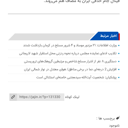
فینال جام حذفی ایران به مصاف هم می‌روند.
اخبار مرتبط
وزارت اطلاعات: ۲۱ مزدور موساد و ۴ شرور مسلح در کرمان بازداشت شدند
تکذیب ادعای نماینده مجلس درباره نحوه ردزنی محل استقرار شهید لاریجانی
دستگیری ۸ نفر از اشرار مسلح شاخص و مرتبطین گروهک‌های تروریستی
افزایش 2 درجه‌ای دما در برخی مناطق/ هوای معتدل در نوار شمالی ایران
پزشکیان: شخصیت آیت‌الله سیدمجتبی خامنه‌ای استثنائی است
لینک کوتاه
برچسب ها :
ناموجود