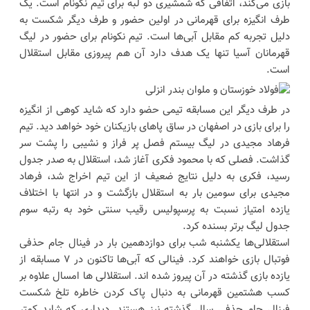
بازی می‌کند، اتفاقی که شمشیری دو لبه برای تیم نکونام است. یک
طرف انگیزه برای قهرمانی در اولین حضور و طرف دیگر شکست به
دلیل تجربه کم مقابل آبی‌ها است. تیم نکونام برای حضور در لیگ
قهرمانان آسیا تنها یک هدف دارد آن هم پیروزی مقابل استقلال
است.
در طرف دیگر این مسابقه تیمی حضو دارد که شاید کوهی از انگیزه
را برای بازی در اصفهان در ساق پا‌های بازیکنان خود خواهد دید. تیم
فرهاد مجیدی در لیگ بیستم فصل پر فراز و نشیبی را پشت سر
گذاشت. فصلی که با محمود فکری آغاز شد، استقلال به صدر جدول
رسید، فکری به دلیل نتایج ضعیف از این تیم اخراج شد، فرهاد
مجیدی برای سومین بار به استقلال بازگشت و در انتها با اختلاف
یازده امتیاز نسبت به پرسپولیس رقیب سنتی خود به رتبه سوم
جدول لیگ برتر بسنده کرد.
استقلالی‌ها یکشنبه شب برای دوازدهمین بار در فینال جام حذفی
فوتبال بازی خواهند کرد. فینالی که آبی‌ها تاکنون در ۷ مسابقه از
یازده بازی گذشته در آن پیروز شده اند. استقلالی ها امسال علاوه بر
کسب هشتمین قهرمانی به دنبال پاک کردن خاطره تلخ شکست
فینال جام حذفی سال گذشته نیز هستند. دیداری که شاید کمتر