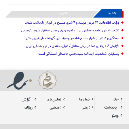
جدید
محبوب
وزارت اطلاعات: ۲۱ مزدور موساد و ۴ شرور مسلح در کرمان بازداشت شدند
تکذیب ادعای نماینده مجلس درباره نحوه ردزنی محل استقرار شهید لاریجانی
دستگیری ۸ نفر از اشرار مسلح شاخص و مرتبطین گروهک‌های تروریستی
افزایش 2 درجه‌ای دما در برخی مناطق/ هوای معتدل در نوار شمالی ایران
پزشکیان: شخصیت آیت‌الله سیدمجتبی خامنه‌ای استثنائی است
خانه
درباره ما
تماس با ما
: گزارش
: یادداشت
: رهبر
: مذهبی
روزنامه
ویدئو