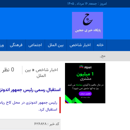
امروز : جمعه, ۱۶ مرداد , ۱۴۰۵
خانه
اخبار شاخص
بین الملل
اجتماعی
فرهنگی
ور
محسن رضای_
0 نظر
اخبار شاخص
«
بین
الملل
استقبال رسمی رئیس جمهور اندونزی 
رئیس جمهور اندونزی در محل کاخ ریا
استقبال کرد.
کد خبر : 626828