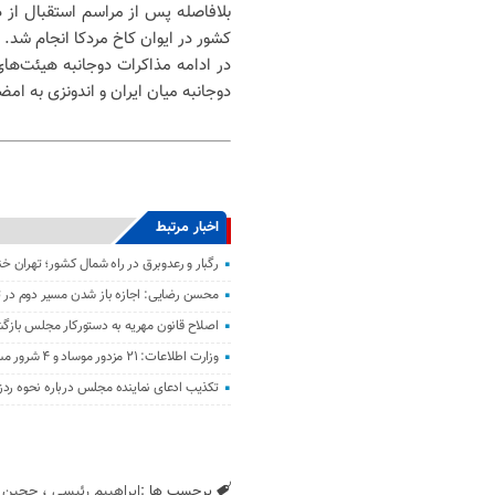
بلافاصله پس از مراسم استقبال از
کشور در ایوان کاخ مردکا انجام شد.
در ادامه مذاکرات دوجانبه هیئت‌ها
دوجانبه میان ایران و اندونزی به ا
اخبار مرتبط
رگبار و رعدوبرق در راه شمال کشور؛ تهران خ
محسن رضایی: اجازه باز شدن مسیر دوم در تن
اصلاح قانون مهریه به دستورکار مجلس باز
وزارت اطلاعات: ۲۱ مزدور موساد و ۴ شرور مسلح در کرمان بازداشت شدند
تکذیب ادعای نماینده مجلس درباره نحوه ردز
برچسب ها :
ابراهییم رئیسی
،
ججین
،