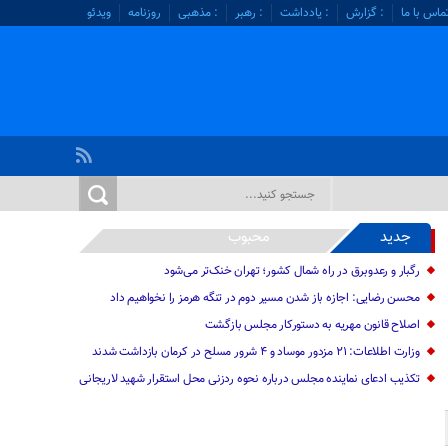
ماس با ما
: گزارش
: یادداشت
: رهبر
: مذهبی
روزنامه
ویدئو
جدید
محبوب
رگبار و رعدوبرق در راه شمال کشور؛ تهران خنک‌تر می‌شود
محسن رضایی: اجازه باز شدن مسیر دوم در تنگه هرمز را نخواهیم داد
اصلاح قانون مهریه به دستورکار مجلس بازگشت
وزارت اطلاعات: ۲۱ مزدور موساد و ۴ شرور مسلح در کرمان بازداشت شدند
تکذیب ادعای نماینده مجلس درباره نحوه ردزنی محل استقرار شهید لاریجانی