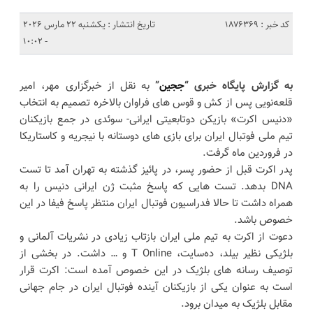
کد خبر : 1876369
تاریخ انتشار : یکشنبه 22 مارس 2026
- 10:02
به گزارش پایگاه خبری “
ججین
”
به نقل از خبرگزاری مهر، امیر
قلعه‌نویی پس از کش و قوس های فراوان بالاخره تصمیم به انتخاب
«دنیس اکرت» بازیکن دوتابعیتی ایرانی- سوئدی در جمع بازیکنان
تیم ملی فوتبال ایران برای بازی های دوستانه با نیجریه و کاستاریکا
در فروردین ماه گرفت.
پدر اکرت قبل از حضور پسر، در پائیز گذشته به تهران آمد تا تست
DNA بدهد. تست هایی که پاسخ مثبت ژن ایرانی دنیس را به
همراه داشت تا حالا فدراسیون فوتبال ایران منتظر پاسخ فیفا در این
خصوص باشد.
دعوت از اکرت به تیم ملی ایران بازتاب زیادی در نشریات آلمانی و
بلژیکی نظیر بیلد، ده‌سایت، T Online و … داشت. در بخشی از
توصیف رسانه های بلژیک در این خصوص آمده است: اکرت قرار
است به عنوان یکی از بازیکنان آینده فوتبال ایران در جام جهانی
مقابل بلژیک به میدان برود.