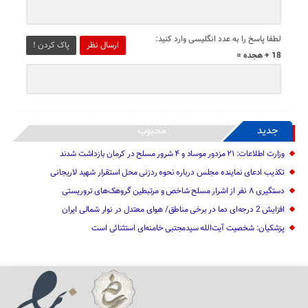
لطفا پاسخ را به عدد انگلیسی وارد کنید:
ارسال نظر
پاک کردن !
18 + هجده =
جدید
محبوب
وزارت اطلاعات: ۲۱ مزدور موساد و ۴ شرور مسلح در کرمان بازداشت شدند
تکذیب ادعای نماینده مجلس درباره نحوه ردزنی محل استقرار شهید لاریجانی
دستگیری ۸ نفر از اشرار مسلح شاخص و مرتبطین گروهک‌های تروریستی
افزایش 2 درجه‌ای دما در برخی مناطق/ هوای معتدل در نوار شمالی ایران
پزشکیان: شخصیت آیت‌الله سیدمجتبی خامنه‌ای استثنائی است