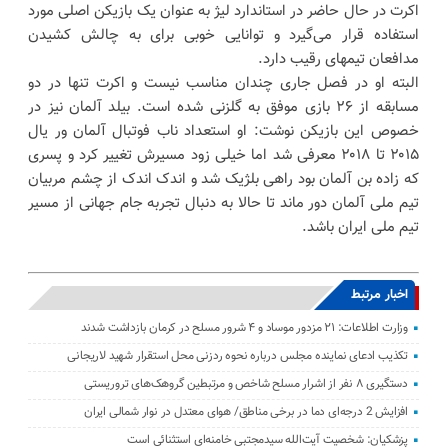
اکرت در حال حاضر در استاندارد لیژ به عنوان یک بازیکن اصلی مورد
استفاده قرار می‌گیرد و توانایی خوبی برای به چالش کشیدن
مدافعان تیمهای رقیب دارد.
البته او در فصل جاری چندان مناسب نیست و اکرت تنها در دو
مسابقه از ۲۶ بازی موفق به گلزنی شده است. بیلد آلمان نیز در
خصوص این بازیکن نوشت: او استعداد ناب فوتبال آلمان ور یال
۲۰۱۵ تا ۲۰۱۸ معرفی شد اما خیلی زود مسیرش تغییر کرد و پسری
که زاده بن آلمان بود راهی بلژیک شد و اندک اندک از چشم مربیان
تیم ملی آلمان دور ماند تا حالا به دنبال تجربه جام جهانی از مسیر
تیم ملی ایران باشد.
اخبار مرتبط
وزارت اطلاعات: ۲۱ مزدور موساد و ۴ شرور مسلح در کرمان بازداشت شدند
تکذیب ادعای نماینده مجلس درباره نحوه ردزنی محل استقرار شهید لاریجانی
دستگیری ۸ نفر از اشرار مسلح شاخص و مرتبطین گروهک‌های تروریستی
افزایش 2 درجه‌ای دما در برخی مناطق/ هوای معتدل در نوار شمالی ایران
پزشکیان: شخصیت آیت‌الله سیدمجتبی خامنه‌ای استثنائی است