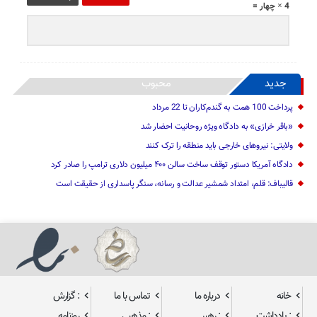
4 × چهار =
جدید
محبوب
پرداخت 100 همت به گندم‌کاران تا 22 مرداد
«باقر خرازی» به دادگاه ویژه روحانیت احضار شد
ولایتی: نیرو‌های خارجی باید منطقه را ترک کنند
دادگاه آمریکا دستور توقف ساخت سالن ۴۰۰ میلیون دلاری ترامپ را صادر کرد
قالیباف: قلم، امتداد شمشیر عدالت و رسانه، سنگر پاسداری از حقیقت است
خانه
درباره ما
تماس با ما
: گزارش
: یادداشت
: رهبر
: مذهبی
روزنامه