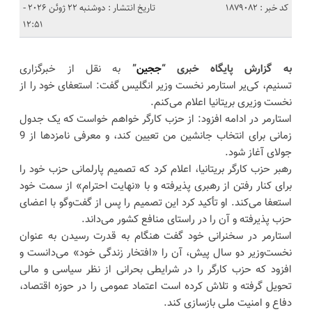
کد خبر : 1879082
تاریخ انتشار : دوشنبه 22 ژوئن 2026 -
12:51
به گزارش پایگاه خبری “
ججین
”
به نقل از خبرگزاری
تسنیم، کی‌یر استارمر نخست وزیر انگلیس گفت: استعفای خود را از
نخست وزیری بریتانیا اعلام می‌کنم.
استارمر در ادامه افزود: از حزب کارگر خواهم خواست که یک جدول
زمانی برای انتخاب جانشین من تعیین کند، و معرفی نامزدها از 9
جولای آغاز شود.
رهبر حزب کارگر بریتانیا، اعلام کرد که تصمیم پارلمانی حزب خود را
برای کنار رفتن از رهبری پذیرفته و با «نهایت احترام» از سمت خود
استعفا می‌کند. او تأکید کرد این تصمیم را پس از گفت‌وگو با اعضای
حزب پذیرفته و آن را در راستای منافع کشور می‌داند.
استارمر در سخنرانی خود گفت هنگام به قدرت رسیدن به عنوان
نخست‌وزیر دو سال پیش، آن را «افتخار زندگی خود» می‌دانست و
افزود که حزب کارگر را در شرایطی بحرانی از نظر سیاسی و مالی
تحویل گرفته و تلاش کرده است اعتماد عمومی را در حوزه اقتصاد،
دفاع و امنیت ملی بازسازی کند.