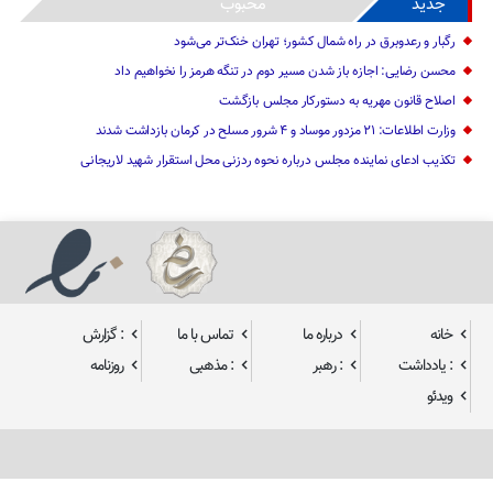
جدید
محبوب
رگبار و رعدوبرق در راه شمال کشور؛ تهران خنک‌تر می‌شود
محسن رضایی: اجازه باز شدن مسیر دوم در تنگه هرمز را نخواهیم داد
اصلاح قانون مهریه به دستورکار مجلس بازگشت
وزارت اطلاعات: ۲۱ مزدور موساد و ۴ شرور مسلح در کرمان بازداشت شدند
تکذیب ادعای نماینده مجلس درباره نحوه ردزنی محل استقرار شهید لاریجانی
خانه
درباره ما
تماس با ما
: گزارش
: یادداشت
: رهبر
: مذهبی
روزنامه
ویدئو