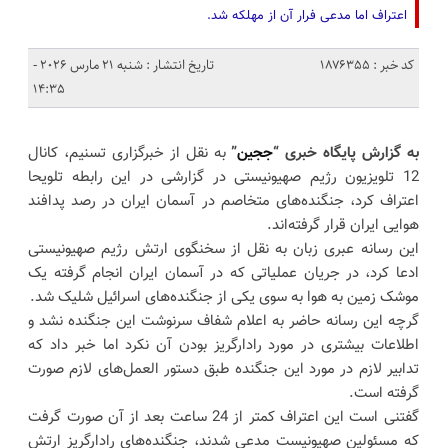
اعتراف اما مدعی فرار آن از مهلکه شد.
کد خبر : 1876355
تاریخ انتشار : شنبه 21 مارس 2026 -
14:35
به گزارش پایگاه خبری “
ججین
”
به نقل از خبرگزاری تسنیم، کانال
12 تلویزیون رژیم صهیونیستی در گزارشی در این رابطه تلویحا
اعتراف کرد، جنگنده‌های متخاصم در آسمان ایران در رصد پدافند
هوایی ایران قرار گرفته‌اند.
این رسانه عبری زبان به نقل از سخنگوی ارتش رژیم صهیونیستی
ادعا کرد، در جریان عملیاتی که در آسمان ایران انجام گرفته یک
موشک زمین به هوا به سوی یکی از جنگنده‌های اسرائیل شلیک شد.
گرچه این رسانه حاضر به اعلام شفاف سرنوشت این جنگنده نشد و
اطلاعات بیشتری در مورد رادارگریز بودن آن نکرد اما خبر داد که
تدابیر لازم در مورد این جنگنده طبق دستور العمل‌های لازم صورت
گرفته است.
گفتنی است این اعتراف کمتر از 24 ساعت بعد از آن صورت گرفت
که مسئولین صهیونیست مدعی شدند، جنگنده‌های رادارگریز ارتش