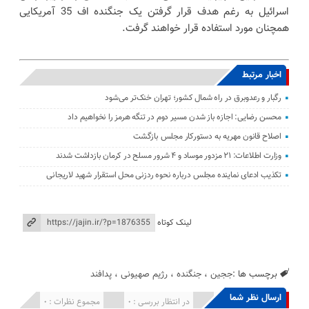
اسرائیل به رغم هدف قرار گرفتن یک جنگنده اف 35 آمریکایی
همچنان مورد استفاده قرار خواهند گرفت.
اخبار مرتبط
رگبار و رعدوبرق در راه شمال کشور؛ تهران خنک‌تر می‌شود
محسن رضایی: اجازه باز شدن مسیر دوم در تنگه هرمز را نخواهیم داد
اصلاح قانون مهریه به دستورکار مجلس بازگشت
وزارت اطلاعات: ۲۱ مزدور موساد و ۴ شرور مسلح در کرمان بازداشت شدند
تکذیب ادعای نماینده مجلس درباره نحوه ردزنی محل استقرار شهید لاریجانی
لینک کوتاه
برچسب ها :
ججین
،
جنگنده
،
رژیم صهیونی
،
پدافند
ارسال نظر شما
انتشار یافته : 0
در انتظار بررسی : 0
مجموع نظرات : 0