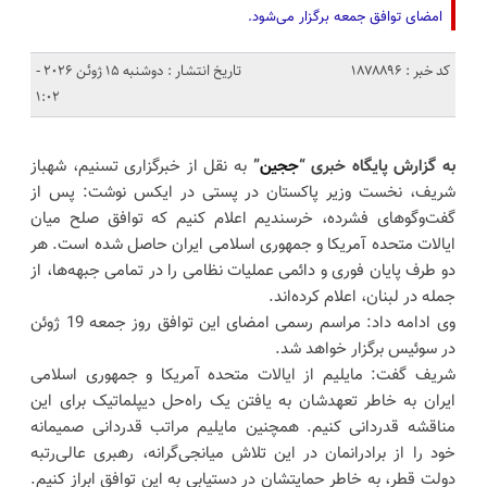
امضای توافق جمعه برگزار می‌شود.
کد خبر : 1878896
تاریخ انتشار : دوشنبه 15 ژوئن 2026 -
1:02
به گزارش پایگاه خبری “
ججین
”
به نقل از خبرگزاری تسنیم، شهباز
شریف، نخست وزیر پاکستان در پستی در ایکس نوشت: پس از
گفت‌وگوهای فشرده، خرسندیم اعلام کنیم که توافق صلح میان
ایالات متحده آمریکا و جمهوری اسلامی ایران حاصل شده است. هر
دو طرف پایان فوری و دائمی عملیات نظامی را در تمامی جبهه‌ها، از
جمله در لبنان، اعلام کرده‌اند.
وی ادامه داد: مراسم رسمی امضای این توافق روز جمعه 19 ژوئن
در سوئیس برگزار خواهد شد.
شریف گفت: مایلیم از ایالات متحده آمریکا و جمهوری اسلامی
ایران به خاطر تعهدشان به یافتن یک راه‌حل دیپلماتیک برای این
مناقشه قدردانی کنیم. همچنین مایلیم مراتب قدردانی صمیمانه
خود را از برادرانمان در این تلاش میانجی‌گرانه، رهبری عالی‌رتبه
دولت قطر، به خاطر حمایتشان در دستیابی به این توافق ابراز کنیم.