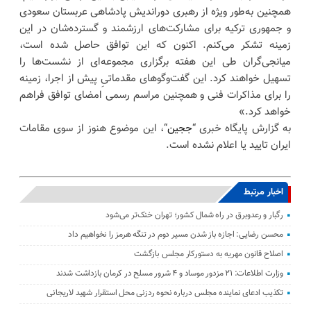
همچنین به‌طور ویژه از رهبری دوراندیش پادشاهی عربستان سعودی
و جمهوری ترکیه برای مشارکت‌های ارزشمند و گسترده‌شان در این
زمینه تشکر می‌کنم. اکنون که این توافق حاصل شده است،
میانجی‌گران طی این هفته برگزاری مجموعه‌ای از نشست‌ها را
تسهیل خواهند کرد. این گفت‌وگوهای مقدماتیِ پیش از اجرا، زمینه
را برای مذاکرات فنی و همچنین مراسم رسمی امضای توافق فراهم
خواهد کرد.»
به گزارش پایگاه خبری “
ججین
“، این موضوع هنوز از سوی مقامات
ایران تایید یا اعلام نشده است.
اخبار مرتبط
رگبار و رعدوبرق در راه شمال کشور؛ تهران خنک‌تر می‌شود
محسن رضایی: اجازه باز شدن مسیر دوم در تنگه هرمز را نخواهیم داد
اصلاح قانون مهریه به دستورکار مجلس بازگشت
وزارت اطلاعات: ۲۱ مزدور موساد و ۴ شرور مسلح در کرمان بازداشت شدند
تکذیب ادعای نماینده مجلس درباره نحوه ردزنی محل استقرار شهید لاریجانی