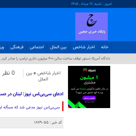
امروز : شنبه, ۱۷ مرداد , ۱۴۰۵
خانه
اخبار شاخص
بین الملل
اجتماعی
فرهنگی
ور
دادگاه آمریکا دستور توقف ساخت سالن ۴۰۰ میلیون دلاری ترامپ را صادر کرد_
0 نظر
اخبار شاخص
«
بین
الملل
ادعای سی‌بی‌اس نیوز: لبنان در دس
سی‌بی‌اس نیوز مدعی شد که مسأله لب
کد خبر : 1879055