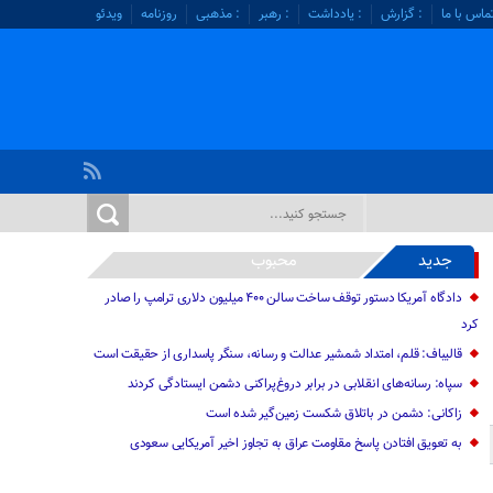
ماس با ما
: گزارش
: یادداشت
: رهبر
: مذهبی
روزنامه
ویدئو
جدید
محبوب
دادگاه آمریکا دستور توقف ساخت سالن ۴۰۰ میلیون دلاری ترامپ را صادر
کرد
قالیباف: قلم، امتداد شمشیر عدالت و رسانه، سنگر پاسداری از حقیقت است
سپاه: رسانه‌های انقلابی در برابر دروغ‌پراکنی دشمن ایستادگی کردند
زاکانی: دشمن در باتلاق شکست زمین‌گیر شده است
به تعویق افتادن پاسخ مقاومت عراق به تجاوز اخیر آمریکایی سعودی