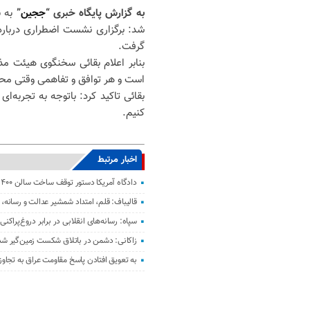
به گزارش پایگاه خبری “
ججین
”
به 
شد: برگزاری نشست اضطراری درباره 
گرفت.
است و هر توافق و تفاهمی وقتی محک
بقائی تاکید کرد: باتوجه به تجربه‌
کنیم.
اخبار مرتبط
دادگاه آمریکا دستور توقف ساخت سالن ۴۰۰ میلیون دلاری ترامپ را صادر کرد
قالیباف: قلم، امتداد شمشیر عدالت و رسانه
سپاه: رسانه‌های انقلابی در برابر دروغ‌پراک
زاکانی: دشمن در باتلاق شکست زمین‌گیر ش
به تعویق افتادن پاسخ مقاومت عراق به تجاو