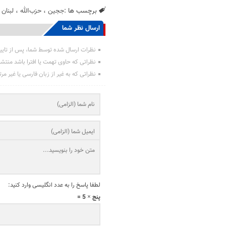
برچسب ها :
ججین
،
حزب‌الله
،
لبنان
،
ارسال نظر شما
نظرات ارسال شده توسط شما، پس از تایی
نظراتی که حاوی تهمت یا افترا باشد منتش
نظراتی که به غیر از زبان فارسی یا غیر مر
لطفا پاسخ را به عدد انگلیسی وارد کنید:
پنج × 5 =