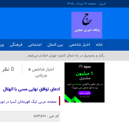
امروز : جمعه, ۱۶ مرداد , ۱۴۰۵
خانه
اخبار شاخص
بین الملل
اجتماعی
فرهنگی
ور
رگبار و رعدوبرق در راه شمال کشور؛ تهران خنک‌تر می‌شود_
0 نظر
اخبار شاخص
«
ورزشی
ادعای توافق نهایی مسی با الهلال
صفحه عربی لیگ قهرمانان آسیا در توییت
کد خبر : 583571