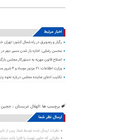
اخبار مرتبط
رگبار و رعدوبرق در راه شمال کشور؛ تهران خ
محسن رضایی: اجازه باز شدن مسیر دوم در تن
اصلاح قانون مهریه به دستورکار مجلس باز
وزارت اطلاعات: ۲۱ مزدور موساد و ۴ شرور مسلح در کرمان بازداشت شدند
تکذیب ادعای نماینده مجلس درباره نحوه ردز
برچسب ها :
الهلال عربستان
،
ججین
،
ارسال نظر شما
نظرات ارسال شده توسط شما، پس از تایی
نظراتی که حاوی تهمت یا افترا باشد منتش