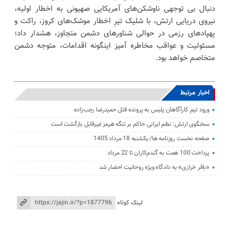
دنبال بی توجهی ناوشکن‌های آمریکایی صهیونی به اخطار اولیه،
نیروی دریایی ارتش، با شلیک تیرِ اخطار موشک‌های کروز، راکت و
پهپادهای رزمی در حوالی شناورهای دشمن متجاوز، هشدار داد؛
مسئولیت و عواقب مخاطره آمیز اینگونه اقدامات، متوجه دشمن
متخاصم خواهد بود.
اخبار مرتبط
ورود تیم کارآگاهان پلیس به پرونده قتل حمیدرضا رجب‌زاده
سخنگوی ارتش: نظم ایرانی حاکم بر تنگه هرمز غیرقابل بازگشت است
صفحه نخست روزنامه ها/ یکشنبه 18 مرداد 1405
پرداخت 100 همت به گندم‌کاران تا 22 مرداد
«باقر خرازی» به دادگاه ویژه روحانیت احضار شد
لینک کوتاه