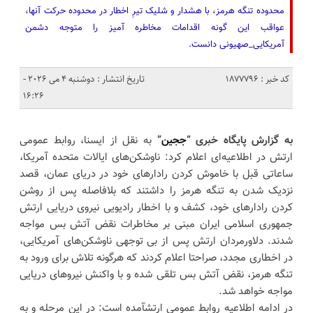
محدوده تنگه هرمز، با هشدار و شلیک تیرِ اخطار در محدوده حرکت آنها،
عواقب این گونه اقدامات مخاطره آمیز را متوجه دشمن
آمریکایی_صهیونی دانست.
کد خبر : 1877796
تاریخ انتشار : دوشنبه 4 می 2026 -
16:26
به گزارش پایگاه خبری “
ججین
”
به نقل از ایسنا، روابط عمومی
ارتش در اطلاعیه‌ای اعلام کرد: ناوشکن‌های ایالات متحده آمریکا،
ساعاتی قبل با خاموش کردن رادارهای خود در دریای عمان، قصد
نزدیک شدن به تنگه هرمز را داشتند که بلافاصله پس از روشن
کردن رادارهای خود، کشف و با اخطار رادیویی نیروی دریایی ارتش
جمهوری اسلامی ایران مبنی بر مخاطرات نقض آتش بس مواجه
شدند. دلاورمردان ارتش پس از بی توجهی ناوشکن‌های آمریکایی،
در اخطاری مجدد، صراحتا اعلام کردند که هرگونه تلاش برای ورود به
تنگه هرمز، نقض آتش بس تلقی شده و با واکنش نیروهای دریایی
مواجه خواهد شد.
در ادامه اطلاعیه روابط عمومی ارتشآمده است: در این مرحله و به