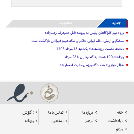
جدید
محبوب
ورود تیم کارآگاهان پلیس به پرونده قتل حمیدرضا رجب‌زاده
سخنگوی ارتش: نظم ایرانی حاکم بر تنگه هرمز غیرقابل بازگشت است
صفحه نخست روزنامه ها/ یکشنبه 18 مرداد 1405
پرداخت 100 همت به گندم‌کاران تا 22 مرداد
«باقر خرازی» به دادگاه ویژه روحانیت احضار شد
خانه
درباره ما
تماس با ما
: گزارش
: یادداشت
: رهبر
: مذهبی
روزنامه
ویدئو