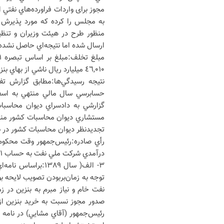
ارسال شده اما نتيجه‌اي حاصل نشد
٤٦,٠١٠ ميليارد ريال ناشي از بهاي بنزين و نفت گاز وارداتي است.
گزارشي به دادسراي ديوان محاسبا
تجديدنظر ديوان محاسبات کشور در شماره‌هاي ٩٩٢/٢٩ مورخ ٦/٧/١٣٩٢ و ٦٠٩/٢٩ م
درآمدي شرکت ملي نفت به حساب ٩٣١ خزانه گرديده است.