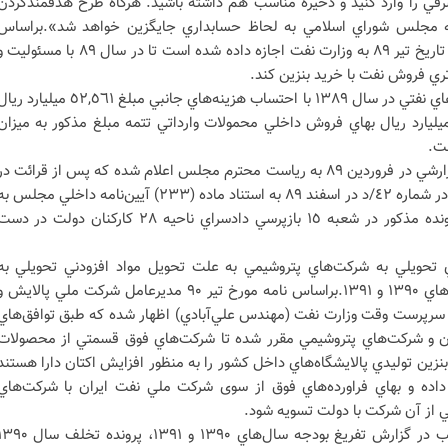
 را وارد کنيد و ذخيره مناسب هم داشته باشيد. هرگاه طرح هدفمندکردن
وبه مجلس شوراي اسلامي به لحاظ حسابداري جايگزين خواهد شد».براساس
مصوبه ستاد تدابير ويژه اقتصادي در تاريخ تير ٨٩ به وزارت نفت اجازه داده شده است تا در سال ٨٩ با مسئول
اتري فروش نفت با خريد بنزين کند.
مبلغ تخلف:مجموع واردات فراورده‌هاي نفتي در سال ١٣٨٩ با احتساب هزينه‌هاي جانبي مبلغ ٥٢,٥٦١ ميليارد 
ده که پس از کسر مبلغ ٨.٣٦٦ ميليارد ريال بهاي فروش داخلي محمولات وارداتي تتمه مبلغ مذکور به ميزان
نتيجه رسيدگي‌ها:تخلف مذکور در گزارشي در فروردين ٨٩ به رياست محترم مجلس اعلام شده که پس از قرائت د
صحن علني مجلس شوراي اسلامي، در شماره ٤٢/د در اسفند ٨٩ به استناد ماده (٢٣٣) آيين‌نامه داخلي مجلس 
مرجع قضائي ارسال شده است. پرونده مذکور در شعبه ١٥ بازپرسي دادسراي ناحيه ٢٨ کارکنان دولت در د
 تحويلي به شرکت‌هاي پتروشيمي به علت تحويل مواد افزودني تحويلي به
شرکت‌هاي پالايش و پخش در سال‌هاي ١٣٩٠ و ١٣٩١.براساس نامه مورخ تير ٩٠ مديرعامل شرکت ملي پالايش 
ن سرپرست وقت وزارت نفت (مهندس علي‌آبادي) اظهار شده که طبق توافق‌هاي
ان و شرکت‌هاي پتروشيمي مقرر شده تا شرکت‌هاي فوق قسمتي از محصولات
بنزين توليدي پالایشگاه‌هاي داخل کشور را به منظور افزايش اکتان دارا هستند
اده و بهاي فراورده‌هاي فوق از سوی شرکت ملي نفت ايران با شرکت‌هاي
ي از آن شرکت با دولت تسويه شود.
نتيجه رسيدگي‌ها:علاوه بر درج مراتب در گزارش تفريغ بودجه سال‌هاي ١٣٩٠ و ١٣٩١، پرونده تخل