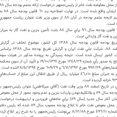
مجوز برای واردات فراورده‌هاي نفتي از محل معاوضه نفت خام از رئيس‌جمهور درخواست ارائ
به مجلس را کرده که مورد پذيرش ايشان واقع شده است. در نهايت اصلاحيه بند ٦١ قان
منظور طرح در هيئت وزيران و تنظيم لايحه متمم بودجه در آبان ٨٨ از سوی وزير نفت عنوان رياست جمهور
ه است.
مبلغ تخلف:مبلغ بر اساس تبصره ١ قانون بودجه سال ٩٦ براي سال ٨٨ بابت تأمين بنزين و نفت گاز به ميزا
نتيجه رسيدگي‌ها:مطابق گزارش تفريغ بودجه قانون بودجه سال ١٣٨٨ کل کشور، موضوع تخلف در گزار
حسابرسي سال مالي منتهي به اسفند ٨٨، شرکت ملي نفت ايران و گزارش تفريغ بودجه سال ١٣٨٨ ب
ت کشور ارسال شده است. نتيجه رسيدگي به پرونده مذکور در هيئت سوم
مستشاري ديوان محاسبات کشور منتج به صدور رأي شماره ١٢٤٨/٢٩ مورخ ١٩/١٠/١٣٩١ و تأييد آن از سوی محک
ورخ ٢٨/٥/١٣٩٤شده است.
رأي صادره:رئيس‌جمهور وقت محکوم به جبران مبلغ ٤٦,٠١٠ ميليارد ريال از طريق انتقال اين مبلغ از حساب‌ها
٣- الف( سال ١٣٨٩:براساس نامه‌اي در تاريخ اسفند ٨٨ وزير وقت نفت (آقاي ميرکاظمي) عنوان رئيس‌جمهور ب
توجه به زمان‌بربودن تصويب لايحه بودجه سال ٨٩ و بلاتکليف‌بودن واردات بنزين و عدم وجود مجوز از محل معوض
نفت خام و نياز مبرم به بنزين در زمان آغاز سال جديد (سال ٨٩) براي ماه‌هاي فروردين و ارديبهشت درخواس
صدور مجوز نسبت به خريد بنزين از محل معوض نفت خام تا ابلاغ بودجه مصوب سال ٨٩ شده که رئيس دف
رئيس‌جمهور (آقاي مشايي) در نامه شماره ٤٩٦/١١ مورخ ٨/١٢/٨٨ پي‌نوشت رئيس‌جمهور را به شرح زير ابلاغ کرد