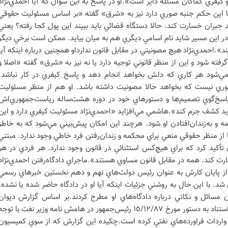
کيفري کماکان مسئله داير است».او در پاسخ به اين سؤال که آيا احمدي‌نژاد
 يا اين حکم جنبه صوري دارد نيز به «شرق» گفته «بر اساس مسئوليت حقوقي
د جبران خسارت کند. حالا دستگاه قضائي بايد ببيند اين پول کجا رفته؟ يعني
 در اين مسير شايد نام اسامي ديگري هم به ميان بيايد. ممکن است برخي ديگر
».احمدي‌نژاد هيچ مصونيتي در مقابل قانون ندارداو همچنين درباره اينکه‌ آيا
گرفته شود و اين از منظر قانوني توجيه دارد يا نه نيز به «شرق» گفته «اصلا و
 نمي‌شود هر کاري که دلش بخواهد انجام دهد و پاسخ کيفري در کار نباشد.
هوري نيست که بخواهد حالا مصونيت داشته باشد. او هم از منظر مسئوليت
اسخ‌گوي تصميم‌ها و دستورهاي خود در دوره هشت‌ساله رياست‌جمهوري‌اش
ايد کشف جرم کند».هاشمي مي‌افزايد «احمدي‌نژاد مسئوليت کيفري دارد و اين
 و به‌زندان‌افتادن او شود. هرچند اين امکان پيش‌بيني مي‌شود که به خاطر
 از منظر حقوقي منعي براي محکمه و زندان‌رفتن فرد خاطي وجود ندارد. مبتني
تأکيد کرد که براي هيچ‌کس استثنائي در قانون وجود ندارد. هر فردي در هر
رت کند. همه در مقابل قانون مساوي هستند».ماجراي دادگاه‌رفتن احمدي‌نژاد
 از پايان کارش به عنوان رئيس دولت‌هاي نهم و دهم نخستين خبرهاي رسمي
شد. با اين حال به روشني جزئيات اينکه آيا او در دادگاه حاضر شده يا نشده،
 مسائل و نکاتي درباره دادگاه‌هاي او مطرح کردند.بر اساس گزارش ديوان
محاسبات، شرکت ملي نفت ايران با استناد به دستور مورخ ١٥/١٢/٨٧ رئيس‌جمهور در هامش نامه وزير نفت با توج
به واردات فراورده‌هاي نفتي کرده است.چكيده اين گزارش که از سوي کميسيون