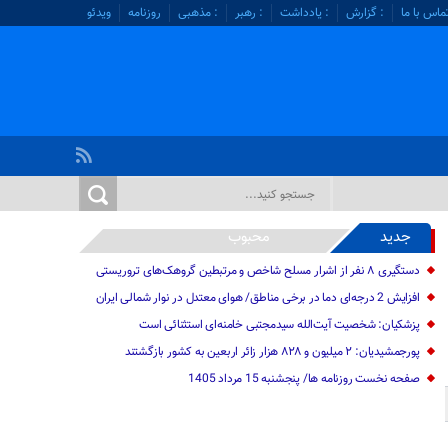
ماس با ما
: گزارش
: یادداشت
: رهبر
: مذهبی
روزنامه
ویدئو
جدید
محبوب
دستگیری ۸ نفر از اشرار مسلح شاخص و مرتبطین گروهک‌های تروریستی
افزایش 2 درجه‌ای دما در برخی مناطق/ هوای معتدل در نوار شمالی ایران
پزشکیان: شخصیت آیت‌الله سیدمجتبی خامنه‌ای استثنائی است
پورجمشیدیان: ۲ میلیون و ۸۲۸ هزار زائر اربعین به کشور بازگشتند
صفحه نخست روزنامه ها/ پنجشنبه 15 مرداد 1405