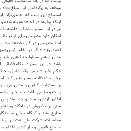
نيست اما در بعد مسئوليت حقوقي و 
موظف به برگرداندن اين مبلغ بوده
استنتاج اين است که احمدي‌نژاد باي
اينکه پول‌ها در کجاها هزينه شده و
نيز در اين مسير مشارکت داشته باشند
امکان دارد مصونيتي براي او در نظر 
ابدا مصونيتي در کار نخواهد بود.
احمدي‌نژاد ديگر در مقام رئيس‌جم
مدني و هم مسئوليت کيفري بايد پ
باشد. در اين مسير دستگاه قضائي ب
حکم اخير هم مي‌تواند شامل محاکمه
برخي ملاحظات، مسير تغيير کند. اما
بر مسئوليت کيفري و مدني مي‌توان 
پست و مقامي باشد، بايد جبران خسا
اتفاق تازه‌اي نيست و چند ماه پس
مبني بر حضورش در دادگاه رسانه‌اي 
مطرح نشد و گهگاه برخي نمايندگان
به منع قانوني و نياز کشور اقدام 