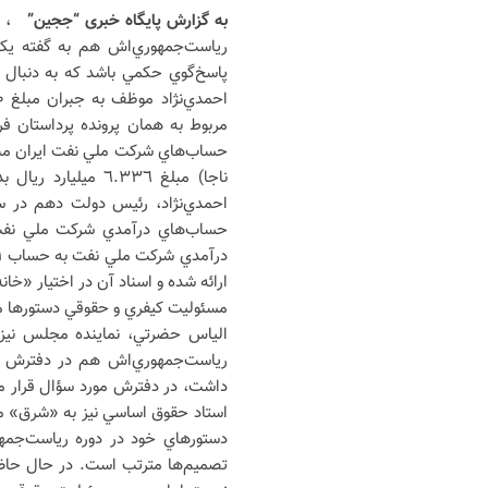
به گزارش پایگاه خبری “ججین”
، 
رياست‌جمهوري‌اش هم به گفته يکي 
پاسخ‌گوي حکمي باشد که به دنبال 
مربوط به همان پرونده پرداستان 
حساب‌هاي شرکت ملي نفت ايران مبلغ 
ناجا) مبلغ ٦.٣٣٦
حساب‌هاي درآمدي شرکت ملي نفت ب
ارائه شده و اسناد آن در اختيار «خا
مسئوليت کيفري و حقوقي دستورها م
الياس حضرتي، نماينده مجلس نيز پ
رياست‌جمهوري‌اش هم در دفترش ب
داشت، در دفترش مورد سؤال قرار م
استاد حقوق اساسي نيز به «شرق» مي
دستورهاي خود در دوره رياست‌جمه
تصميم‌ها مترتب است. در حال حاض