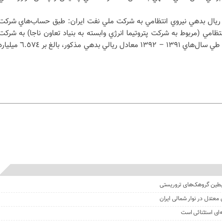
ويه مبلغ ٦,٣٣٦ ميليارد ريال بدهي نيروي انتظامي به شرکت ملي نفت ايران: طبق حساب‌هاي شرکت
ظامي (مربوط به شرکت پتروتيما انرژي وابسته به بنياد تعاون ناجا) به شرکت
مذکور بابت دو فقره محموله تحويلي طي سال‌هاي ١٣٩١ – ١٣٩٢ معادل ريالي بدهي مذکور، بالغ بر ٦.٥٧٤
ای استثنائی است