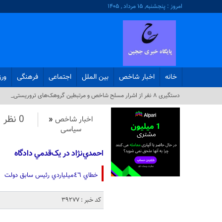
امروز : پنجشنبه, ۱۵ مرداد , ۱۴۰۵
خانه
اخبار شاخص
بین الملل
اجتماعی
فرهنگی
ور
دستگیری ۸ نفر از اشرار مسلح شاخص و مرتبطین گروهک‌های تروریستی_
0 نظر
اخبار شاخص
«
سیاسی
احمدي‌نژاد در يک‌قدمي دادگاه
خطاي ٤٦ميلياردي رئيس سابق دولت
کد خبر : 39277