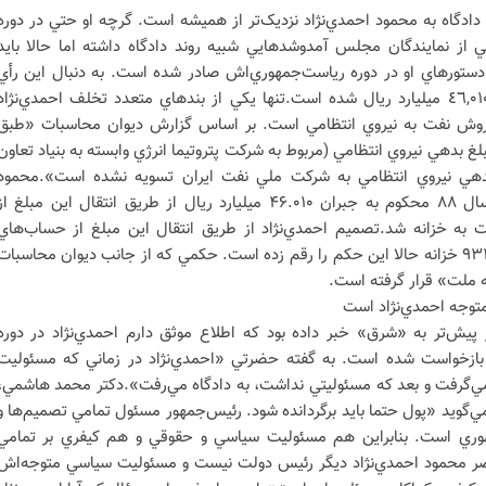
دادگاه به محمود احمدي‌نژاد نزديک‌تر از هميشه است. گرچه او حتي در دوره
از نمايندگان مجلس آمدوشدهايي شبيه روند دادگاه داشته اما حالا بايد
دستورهاي او در دوره رياست‌جمهوري‌اش صادر شده است. به دنبال اين رأي
احمدي‌نژاد موظف به جبران مبلغ ٤٦,٠١٠ ميليارد ريال شده است.تنها يکي از بندهاي متعدد تخلف احمدي‌نژاد
فروش نفت به نيروي انتظامي است. بر اساس گزارش ديوان محاسبات «طبق
بدهي نيروي انتظامي (مربوط به شرکت پتروتيما انرژي وابسته به بنياد تعاون
 ميليارد ريال بدهي نيروي انتظامي به شرکت ملي نفت ايران تسويه نشده است».محمود
احمدي‌نژاد، رئيس دولت دهم در سال ۸۸ محکوم به جبران ۴۶.۰۱۰ ميليارد ريال از طريق انتقال اين مبلغ ا
ه خزانه شد.تصميم احمدي‌نژاد از طريق انتقال اين مبلغ از حساب‌هاي
درآمدي شرکت ملي نفت به حساب ٩٣١ خزانه حالا اين حکم را رقم زده است. حکمي که از جانب ديوان محاسبات
نه ملت» قرار گرفته است.
توجه احمدي‌نژاد است
يش‌تر به «شرق» خبر داده بود که اطلاع موثق دارم احمدي‌نژاد در دوره
ازخواست شده است. به گفته حضرتي «احمدي‌نژاد در زماني که مسئوليت
ي‌گرفت و بعد که مسئوليتي نداشت، به دادگاه مي‌رفت».دکتر محمد هاشمي،
‌گويد «پول حتما بايد برگردانده شود. رئيس‌جمهور مسئول تمامي تصميم‌ها و
وري است. بنابراين هم مسئوليت سياسي و حقوقي و هم کيفري بر تمامي
ر محمود احمدي‌نژاد ديگر رئيس دولت نيست و مسئوليت سياسي متوجه‌اش