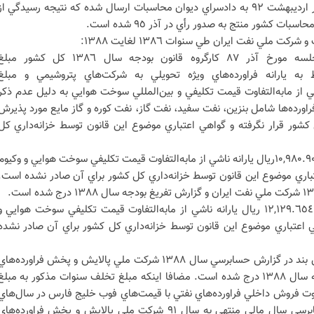
شرکت ملي نفت ايران در گزارشي در ارديبهشت ٩٢ به دادسراي ديوان محاسبات ارسال شده که نتيجه رسيدگي از
 کشور منتج به صدور رأي در آذر ٩٥ شده است.
 ملي نفت ايران طي سنوات ١٣٨٦ لغايت ١٣٨٨:
ج- ١( سال١٣٨٦:بر‌اساس صورت‌جلسه مورخ آذر ٨٧ کارگروه قانون بودجه سال ١٣٨٦ کل کشور مب
٣,٧ ريال مربوط به يارانه فراورده‌هاي ويژه تحويلي به شرکت‌هاي پتروشيمي و مبلغ
ريال يارانه ناشي از ما‌به‌التفاوت قيمت تکليفي و بين‌المللي سوخت هوايي به دليل عدم ذکر
 فراورده‌ها شامل بنزين، نفت سفيد، نفت گاز، نفت کوره و گاز مايع مورد پذيرش
وه قانون بودجه سال١٣٨٦ کل کشور قرار نگرفته و گواهي اعتباري موضوع اين قانون توسط خزانه‌داري کل
ج-٢( سال ١٣٨٧:مبلغ ١٠,٩٨٠.٩٠٨.٧٤٣.٤٧٥ريال يارانه ناشي از مابه‌التفاوت قيمت تکليفي سوخت هوايي و وکيوم
که گواهي اعتباري موضوع اين قانون توسط خزانه‌داري کل کشور براي آن صادر نشده است.
ج- ٣( سال ١٣٨٨:مبلغ ١٢,١٢٩.٦٥٤.٤٦٧.٢٣٧ ريال يارانه ناشي از مابه‌التفاوت قيمت تکليفي سوخت هوايي و
١٣٨٨ بوده و گواهي اعتباري موضوع اين قانون توسط خزانه‌داري کل کشور براي آن صادر نشده
نتيجه رسيدگي‌ها: موضوع تخلف اين بند در گزارش حسابرسي سال ١٣٨٨ شرکت ملي پالايش و پخش فراورده‌ها
نفتي ايران و نيز گزارش تفريغ بودجه سال ١٣٨٨ درج شده است. مضافا اينکه مبلغ تخلف سنوات مذکور به مبلغ
به‌التفاوت فروش داخلي فراورده‌هاي نفتي با قيمت‌هاي فوب خليج فارس در سال‌هاي
١٣٨٦ لغايت ١٣٨٨ در گزارش حسابرسي سال مالي منتهي به سال ٩١ شرکت ملي پالايش و پخش فراورده‌ها