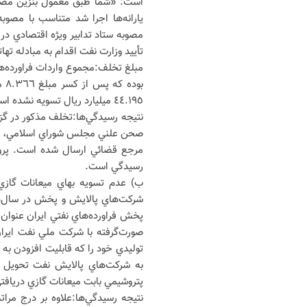
است: «شما طبق معمول بنزين مصرفي
يارانه‌ها اجرا شد متناسب با مص
تأييد وزارت نفت اقدام به مبادله ته
بو
٤٤.١٩٥ ميليارد ريال تسويه نشده است.
رسيدگي است.
ب) عدم تسويه بهاي ميعانات گازي
پخش فراورده‌هاي نفتي ايران عنوا
صورت‌گرفته با شرکت ملي نفت اير
توليدي خود را که قابليت افزودن به 
به شرکت‌هاي پالايش نفت تحويل د
پتروشيمي بابت ميعانات گازي دريافت