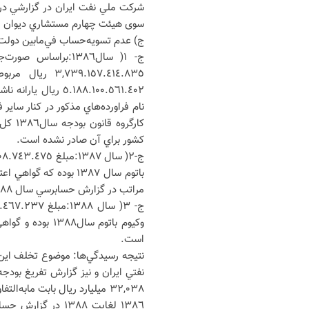
سوی هيئت چهارم مستشاري ديوان محاسبات
ج) عدم تسويه‌حساب في‌ما‌بين دولت و شرکت
٣٩.١٥٧.٤١٤.٨٣٥
٥.١٨٨.١٠٠.٥٦١.٤٠٢ 
نام فراورده‌هاي مذکور در کنار ساير
کارگر
کشور براي آن صادر نشده است.
باتوم سال ١٣٨٧ بوده 
مراتب در گزارش حسابرسي سال ١٣٨٨ شرکت ملي نفت ايران و گزارش تفريغ بودجه سال ١٣٨٨ درج شده است.
وکيوم باتوم سال
است.
٣٢,٠٣٨ ميليارد ريال بابت ما