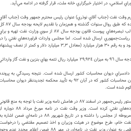
 اسلامي، در اختيار خبرگزاري خانه ملت، قرار گرفته در ادامه مي‌آيد.
مورخ تير ٨٧ وزير محترم وقت نفت (جناب آقاي نوذري) عنوان رئيس محترم جمهور وقت (جناب آقاي
احمدي‌نژاد) به اين موضوع اشاره شده که طبق روال سنوات گذشته و هم‌زمان با تقديم لايحه 
کشور واردات بنزين و نفت گاز در قالب تبصره‌هاي پيوست قانون بودجه سال ٨٧ از سوي وزارت نفت تهيه و برا
ي رياست‌جمهوري ارسال شده است. اما مجلس واردات فراورده‌هاي نفتي را در
قانون بودجه سال ٨٧ کل کشور محدود و به رقم ٣٠ هزار ميليارد (معادل ٣,٣ ميليارد دلار و کمتر از نصف پيشنها
مبلغ تخلف:مبلغ مندرج در قانون بودجه سال ٩٦ به ميزان ٢٩,٩٢٤ ميليارد ريال تتمه بهاي بنزين و نفت گاز واردات
دادسراي ديوان محاسبات کشور ارسال شده است. نتيجه رسيدگي به پرونده
مذکور در هيئت اول مستشاري ديوان محاسبات کشور که در آبان ٩٢ به تأييد محکمه تجديدنظر ديوان محاسبا
کوم شده است.
شرکت ملي نفت ايران با استناد به دستور رئيس‌جمهور در اسفند ٨٧ در هامش نامه وزير نفت با توجه به منع قانون
و نياز کشور اقدام به واردات فراورده‌هاي نفتي کرده است. وزير وقت نفت در نامه مورخ مرداد ٨٨ دوب
رياست‌جمهور درخواست اخذ مجوز مربوطه از مجلس را داشته و در تاريخ شهريور ٨٨ در نامه‌اي ضمن اشاره 
ا نفت خام، طرح موضوع در هيئت وزيران و اخذ تصميم مقتضي را درخواست
مي‌کند. پس از انتصاب آقاي ميرکاظمي به عنوان وزير نفت در نامه‌اي در مهر ٨٨ ضمن اعلام مجدد عدم وجو