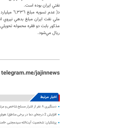
نفتي ايران بوده است.
د( عدم تس
ملي نفت ايران مبلغ بدهي نيروي انت
ريال مي‌شود.
telegram.me/jajinnews
اخبار مرتبط
دستگیری ۸ نفر از اشرار مسلح شاخص و مرتبطین گروهک‌های تروریستی
افزایش 2 درجه‌ای دما در برخی مناطق/ هوای معتدل در نوار شمالی ایران
پزشکیان: شخصیت آیت‌الله سیدمجتبی خامنه‌