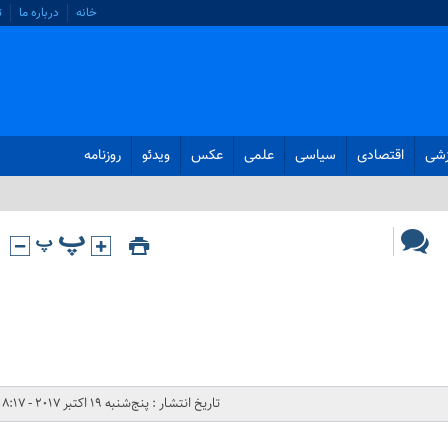
خانه
درباره ما
ت
زشی
اقتصادی
سیاسی
علمی
عکس
ویدئو
روزنامه
تاریخ انتشار : پنج‌شنبه 19 اکتبر 2017 - 8:17