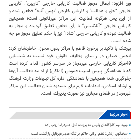
وی افزود: ابطال مجوز فعالیت کاریابی خارجی “کاربین”، کاریابی
خارجی “حق و عدالت” و کاریابی خارجی “بهمن آتیه” قطعی شده و
از این پس هرگونه فعالیت این مراکز غیرقانونی است؛ همچنین
کاریابی خارجی “آتلانتیس” با رأی قطعی تعلیق گردیده و مجاز به
فعالیت نبوده و کاریابی خارجی “شادا” نیز با حکم تعلیق مجوز مواجه
شده است.
بیرشک با تأکید بر برخورد قاطع با مراکز بدون مجوز، خاطرنشان کرد:
انجمن صنفی در راستای وظایف قانونی خود نسبت به شناسایی
49مرکز کاریابی خارجی غیرمجاز در سراسر کشور اقدام کرده است
که با هماهنگی پلیس امنیت عمومی (اماکن) از ادامه فعالیت آن‌ها
جلوگیری شد؛ همچنین با هماهنگی اداره کل تبلیغات وزارت فرهنگ
و ارشاد اسلامی، اقدامات لازم برای مسدود شدن فعالیت این مراکز
غیرمجاز در فضای مجازی نیز صورت پذیرفته است.
اخبار مرتبط
ورود تیم کارآگاهان پلیس به پرونده قتل حمیدرضا رجب‌زاده
سخنگوی ارتش: نظم ایرانی حاکم بر تنگه هرمز غیرقابل بازگشت است