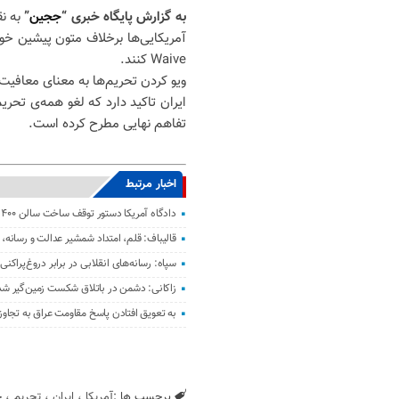
به گزارش پایگاه خبری “
ججین
”
به ن
آمریکایی‌ها برخلاف متون پیشین خود،
Waive کنند.
ویو کردن تحریم‌ها به معنای معافی
ایران تاکید دارد که لغو همه‌ی تحریم
تفاهم نهایی مطرح کرده است.
اخبار مرتبط
دادگاه آمریکا دستور توقف ساخت سالن ۴۰۰ میلیون دلاری ترامپ را صادر کرد
قالیباف: قلم، امتداد شمشیر عدالت و رسانه
سپاه: رسانه‌های انقلابی در برابر دروغ‌پراک
زاکانی: دشمن در باتلاق شکست زمین‌گیر ش
به تعویق افتادن پاسخ مقاومت عراق به تجاو
برچسب ها :
آمریکا
،
ایران
،
تحریم
،
ج