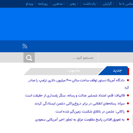
ماس با ما
: گزارش
: یادداشت
: رهبر
: مذهبی
روزنامه
ویدئو
جدید
محبوب
دادگاه آمریکا دستور توقف ساخت سالن ۴۰۰ میلیون دلاری ترامپ را صادر
کرد
قالیباف: قلم، امتداد شمشیر عدالت و رسانه، سنگر پاسداری از حقیقت است
سپاه: رسانه‌های انقلابی در برابر دروغ‌پراکنی دشمن ایستادگی کردند
زاکانی: دشمن در باتلاق شکست زمین‌گیر شده است
به تعویق افتادن پاسخ مقاومت عراق به تجاوز اخیر آمریکایی سعودی