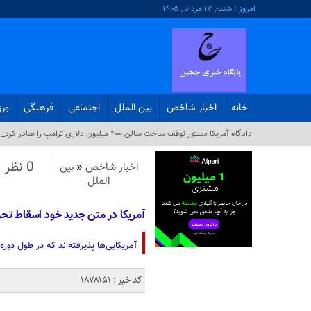
امروز : شنبه, ۱۷ مرداد , ۱۴۰۵
خانه
اخبار شاخص
بین الملل
اجتماعی
فرهنگی
ور
دادگاه آمریکا دستور توقف ساخت سالن ۴۰۰ میلیون دلاری ترامپ را صادر کرد_
0 نظر
اخبار شاخص
«
بین
الملل
آمریکا در متن جدید خود اسقاط تحری
آمریکایی‌ها پذیرفته‌اند که در طول دوره مذاکر
کد خبر : 1878151