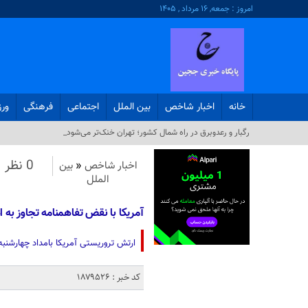
امروز : جمعه, ۱۶ مرداد , ۱۴۰۵
خانه
اخبار شاخص
بین الملل
اجتماعی
فرهنگی
ور
رگبار و رعدوبرق در راه شمال کشور؛ تهران خنک‌تر می‌شود_
0 نظر
اخبار شاخص
«
بین
الملل
آمریکا با نقض تفاهمنامه تجاوز به اه
ارتش تروریستی آمریکا بامداد چهارشنبه 
کد خبر : 1879526