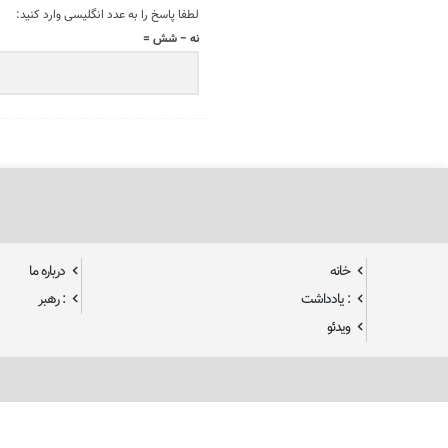
لطفا پاسخ را به عدد انگلیسی وارد کنید:
نه − شش =
خانه
درباره ما
: یادداشت
: رهبر
ویدئو