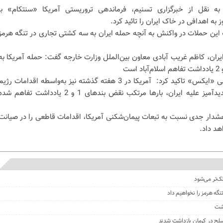
به نقل از خبرگزاری تسنیم، فرماندهی تروریستی آمریکا «سنتکام» با
به اهدافی در خاک ایران را تائید کرد.
این حملات در واکنش به آنچه حمله ایران به سه کشتی تجاری در تنگه هرمز
یران، کاظم غریب آبادی معاون بین‌الملل وزارت خارجه گفت: حمله آمریکا به
وی با انتشار توئیتی در شبکه اجتماعی «ایکس» تاکید کرد: آمریکا در 3 هفته گذشته نیز به‌واسطه اقدامات رژی
صهیونیستی در لبنان و اظهارات تهدیدآمیز علیه ایران، بارها مرتکب نقض بندهای 1 و 2 یادداشت تفاهم ش
هشدار جدی نسبت به تبعات پیمان‌شکنی‌ آمریکا، اقدامات قاطعی را در صیانت
هد داد.
نک‌تر می‌شود
گه هرمز را نخواهیم داد
گشت