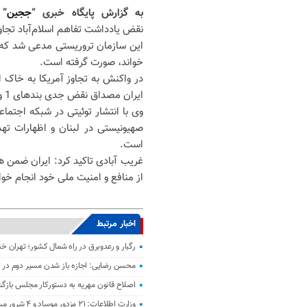
به گزارش پایگاه خبری “
ججین
”
نقض یادداشت تفاهم اسلام‌آباد تجاوز 
این سازمان تروریستی مدعی شد که 
خواند، صورت گرفته است.
در واکنش به تجاوز آمریکا به خاک ا
ایران مصداق نقض جدی بندهای 1 و 2 یادداشت تفاهم اسلام‌آباد است
است.
غریب آبادی تاکید کرد: ایران ضمن 
از منافع و امنیت ملی خود انجام خوا
اخبار مرتبط
رگبار و رعدوبرق در راه شمال کشور؛ تهران خ
محسن رضایی: اجازه باز شدن مسیر دوم در تن
اصلاح قانون مهریه به دستورکار مجلس باز
وزارت اطلاعات: ۲۱ مزدور موساد و ۴ شرور مسلح در کرمان بازداشت شدند