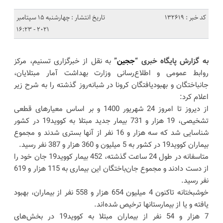
کد خبر : 132619
تاریخ انتشار : چهارشنبه 15 سپتامبر
2021 - 16:23
به گزارش پایگاه خبری “
ججین
”
به نقل از خبرگزاری تسنیم، مرکز
روابط عمومی و اطلاع‌رسانی وزارت بهداشت آمار مبتلایان،
جانباختگان و بهبودیافتگان کرونا در شبانه‌روز گذشته را به شرح زیر
اعلام کرد:
از دیروز تا امروز 24 شهریور 1400 و بر اساس معیارهای قطعی
تشخیصی، 19 هزار و 731 بیمار جدید مبتلا به کووید19 در کشور
شناسایی شد که سه هزار و 16 نفر از آنها بستری شدند و مجموع
بیماران کووید19 در کشور به 5 میلیون و 360 هزار و 387 نفر رسید.
متاسفانه در طول 24 ساعت گذشته، 452 بیمار کووید19 جان خود را
از دست دادند و مجموع جان‌باختگان این بیماری به 115 هزار و 619
نفر رسید.
خوشبختانه تاکنون 4 میلیون 654 هزار و 558 نفر از بیماران، بهبود
یافته و یا از بیمارستانها ترخیص شده‌اند.
7 هزار و 54 نفر از بیماران مبتلا به کووید19 در بخش‌های