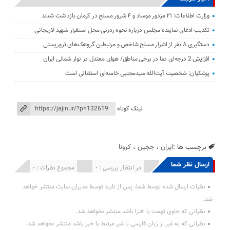
وزارت اطلاعات: ۲۱ مزدور موساد و ۴ شرور مسلح در کرمان بازداشت شدند
تکذیب ادعای نماینده مجلس درباره نحوه ردزنی محل استقرار شهید لاریجانی
دستگیری ۸ نفر از اشرار مسلح شاخص و مرتبطین گروهک‌های تروریستی
افزایش 2 درجه‌ای دما در برخی مناطق/ هوای معتدل در نوار شمالی ایران
پزشکیان: شخصیت آیت‌الله سیدمجتبی خامنه‌ای استثنائی است
لینک کوتاه
برچسب ها :
ایران
،
ججین
،
کرونا
ارسال نظر شما
انتشار یافته : 0
در انتظار بررسی : 0
مجموع نظرات : 0
نظرات ارسال شده توسط شما، پس از تایید توسط مدیران سایت منتشر خواهد
شد.
نظراتی که حاوی تهمت یا افترا باشد منتشر نخواهد شد.
نظراتی که به غیر از زبان فارسی یا غیر مرتبط با خبر باشد منتشر نخواهد شد.