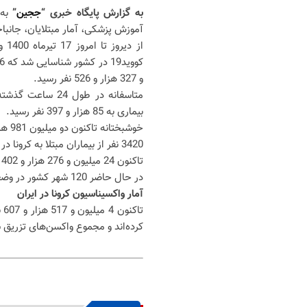
به گزارش پایگاه خبری “
ججین
”
به
آموزش پزشکی، آمار مبتلایان، جانباخت
و 327 هزار و 526 نفر رسید.
بیماری به 85 هزار و 397 نفر رسید.
خوشبختانه تاکنون دو میلیون 981 هزار و 19 نفر از بیماران، بهبود یافته و یا از بیمارستانها ترخیص شده‌اند.
3420 نفر از بیماران مبتلا به کرونا در بخش‌های مراقبت‌های ویژه بیمارستان‌ها تحت مراقبت قرار دارند.
تاکنون 24 میلیون و 276 هزار و 402 آزمایش تشخیص کرونا در کشور انجام شده است.
در حال حاضر 120 شهر کشور در وضعیت قرمز، 182 شهر در وضعیت نارنجی، 146 شهر در وضعیت زرد قرار دارند.
آمار واکسیناسیون کرونا در ایران
کرده‌اند و مجموع واکسن‌های تزریق شده در کشور به 6 میلیون 