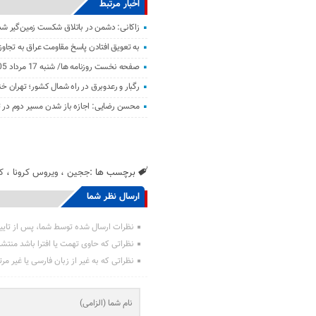
اخبار مرتبط
زاکانی: دشمن در باتلاق شکست زمین‌گیر ش
به تعویق افتادن پاسخ مقاومت عراق به تجاو
صفحه نخست روزنامه ها/ شنبه 17 مرداد 1405
رگبار و رعدوبرق در راه شمال کشور؛ تهران خ
محسن رضایی: اجازه باز شدن مسیر دوم در تن
برچسب ها :
ججین
،
ویروس کرونا
،
ک
ارسال نظر شما
نظرات ارسال شده توسط شما، پس از تایی
نظراتی که حاوی تهمت یا افترا باشد منتش
نظراتی که به غیر از زبان فارسی یا غیر مر