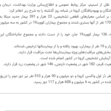
 نقل از تسنیم، مرکز روابط عمومی و اطلاع‌رسانی وزارت بهداشت، درمان و
گان و بهبودیافتگان کرونا در شبانه روز گذشته را به شرح زیر اعلام کرد:
از دیروز تا امروز 17 تیرماه 1400 و بر اساس معیارهای قطعی تشخیصی، 23 هزار و 391 بیمار جدید مبتلا 
کووید19 در کشور شناسایی شد که 1706 نفر از آنها بستری شدند و مجموع بیماران کووید19 در کشور به سه میلی
متاسفانه در طول 24 ساعت گذشته، 136 بیمار کووید19 جان خود را از دست دادند و مجموع جانباختگان ای
تاکنون 4 میلیون و 517 هزار و 607 نفر دُز اول واکسن کرونا و دو میلیون و 90 هزار و 510 نفر نیز دوز دوم را تزر
و 608 هزار و 117 دوز رسید.