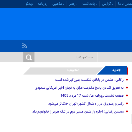
ماس با ما
: گزارش
: یادداشت
: رهبر
: مذهبی
روزنامه
ویدئو
جدید
محبوب
زاکانی: دشمن در باتلاق شکست زمین‌گیر شده است
به تعویق افتادن پاسخ مقاومت عراق به تجاوز اخیر آمریکایی سعودی
صفحه نخست روزنامه ها/ شنبه 17 مرداد 1405
رگبار و رعدوبرق در راه شمال کشور؛ تهران خنک‌تر می‌شود
محسن رضایی: اجازه باز شدن مسیر دوم در تنگه هرمز را نخواهیم داد