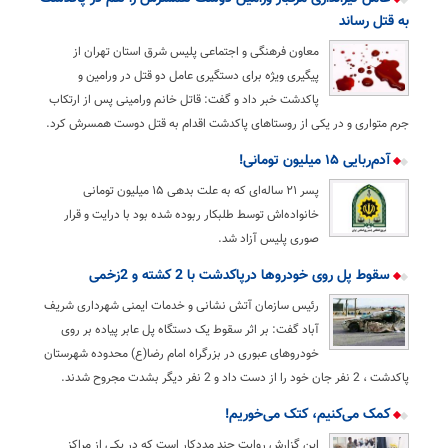
به قتل رساند
معاون فرهنگی و اجتماعی پلیس شرق استان تهران از
پیگیری ویژه برای دستگیری عامل دو قتل در ورامین و
پاکدشت خبر داد و گفت: قاتل خانم ورامینی پس از ارتکاب
جرم متواری و در یکی از روستاهای پاکدشت اقدام به قتل دوست همسرش کرد.
آدم‌ربایی ۱۵ میلیون تومانی!
پسر ۲۱ ساله‌ای که به علت بدهی ۱۵ میلیون تومانی
خانواده‌اش توسط طلبکار ربوده شده بود با درایت و قرار
صوری پلیس آزاد شد.
سقوط پل روی خودروها درپاکدشت با 2 کشته و 2زخمی
رئیس سازمان آتش نشانی و خدمات ایمنی شهرداری شریف
آباد گفت: بر اثر سقوط یک دستگاه پل عابر پیاده بر روی
خودروهای عبوری در بزرگراه امام رضا(ع) محدوده شهرستان
پاکدشت ، 2 نفر جان خود را از دست داد و 2 نفر دیگر بشدت مجروح شدند.
کمک می‌کنیم، کتک می‌خوریم!
این گزارش روایت چند مددکار است که در یکی از مراکز