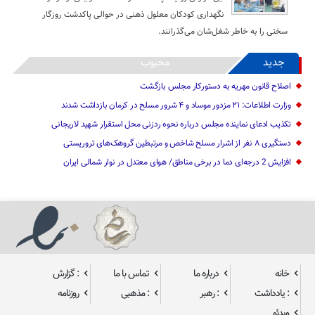
نگهداری کودکان معلول ذهنی در حوالی پاکدشت روزگار
سختی را به خاطر شغل‌شان می‌گذرانند.
جدید
محبوب
اصلاح قانون مهریه به دستورکار مجلس بازگشت
وزارت اطلاعات: ۲۱ مزدور موساد و ۴ شرور مسلح در کرمان بازداشت شدند
تکذیب ادعای نماینده مجلس درباره نحوه ردزنی محل استقرار شهید لاریجانی
دستگیری ۸ نفر از اشرار مسلح شاخص و مرتبطین گروهک‌های تروریستی
افزایش 2 درجه‌ای دما در برخی مناطق/ هوای معتدل در نوار شمالی ایران
خانه
درباره ما
تماس با ما
: گزارش
: یادداشت
: رهبر
: مذهبی
روزنامه
ویدئو