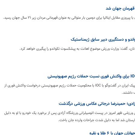
ه قهرمان جهان شد
پیروزی مقابل ایتالیا برای دومین بار متوالی به عنوان قهرمانی مردان زیر ۲۱ سال جهان رسید.
ندو و دستگیری دبیر سابق ژیمناستیک
نان، گفت: وزارت ورزش موضوع اهانت به پیشکسوت تکواندو را پیگیری خواهد کرد.
مسئولان کمیته ملی المپیک ایران در گفت‌وگو با IOC با محکومیت حملات رژیم صهیونیستی درخواست واکنش فوری از
 داشتند.
آزادی؛ حمیدرضا درجاتی عکاس ورزشی درگذشت
رزشی ظهر امروز در پیست اتومبیلرانی ورزشگاه آزادی پس از برخورد یک خودرو با او به دلیل
ستان شد اما به دلیل شدت جراحات وارده جان باخت.
هان با ۶ طلا و نقره