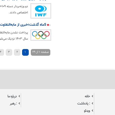
دو
اختصاص دادند.
5ماه گذشت؛خبری از مابه‌التفاوت پاداش پای سکوی پارالمپیک نشد
سال ۱۴۰۳ نزدیک می‌شویم و مشخص نیست دلیل تاخیر در اجرای دستور رئیس جمهور چه بوده است.
صفحه 1 از 29
1
2
3
4
خانه
درباره ما
: یادداشت
: رهبر
ویدئو