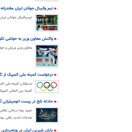
تیم والیبال جوانان ایران مقتدران
تیم والیبال جوانان ایران با 
واکنش معاون وزیر به حواشی تکوا
معاون وزیر ورزش و جوا
درخواست کمیته ملی المپیک از IOC برای واکنش فوری نسبت حملات رژیم صهیونیستی
کمیته بین المللی المپیک
حادثه تلخ در پیست اتومبیلرانی 
حمید رضا درجاتی عکاس و
صدمات شدید راهی بیمار
پایان شیرین ایران در وزنه‌برداری جوانان ج