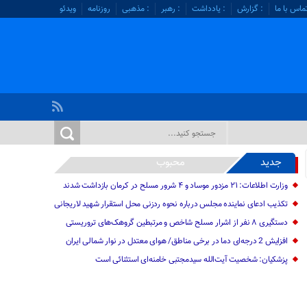
ماس با ما
: گزارش
: یادداشت
: رهبر
: مذهبی
روزنامه
ویدئو
جدید
محبوب
وزارت اطلاعات: ۲۱ مزدور موساد و ۴ شرور مسلح در کرمان بازداشت شدند
تکذیب ادعای نماینده مجلس درباره نحوه ردزنی محل استقرار شهید لاریجانی
دستگیری ۸ نفر از اشرار مسلح شاخص و مرتبطین گروهک‌های تروریستی
افزایش 2 درجه‌ای دما در برخی مناطق/ هوای معتدل در نوار شمالی ایران
پزشکیان: شخصیت آیت‌الله سیدمجتبی خامنه‌ای استثنائی است