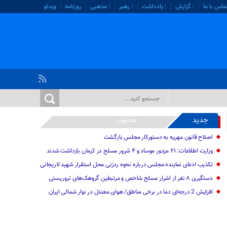
ماس با ما
: گزارش
: یادداشت
: رهبر
: مذهبی
روزنامه
ویدئو
جدید
محبوب
اصلاح قانون مهریه به دستورکار مجلس بازگشت
وزارت اطلاعات: ۲۱ مزدور موساد و ۴ شرور مسلح در کرمان بازداشت شدند
تکذیب ادعای نماینده مجلس درباره نحوه ردزنی محل استقرار شهید لاریجانی
دستگیری ۸ نفر از اشرار مسلح شاخص و مرتبطین گروهک‌های تروریستی
افزایش 2 درجه‌ای دما در برخی مناطق/ هوای معتدل در نوار شمالی ایران