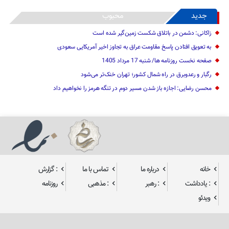
جدید
محبوب
زاکانی: دشمن در باتلاق شکست زمین‌گیر شده است
به تعویق افتادن پاسخ مقاومت عراق به تجاوز اخیر آمریکایی سعودی
صفحه نخست روزنامه ها/ شنبه 17 مرداد 1405
رگبار و رعدوبرق در راه شمال کشور؛ تهران خنک‌تر می‌شود
محسن رضایی: اجازه باز شدن مسیر دوم در تنگه هرمز را نخواهیم داد
خانه
درباره ما
تماس با ما
: گزارش
: یادداشت
: رهبر
: مذهبی
روزنامه
ویدئو