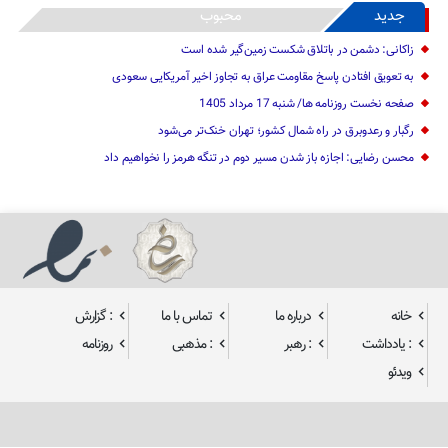
»
...
40
30
20
›
10
جدید
محبوب
زاکانی: دشمن در باتلاق شکست زمین‌گیر شده است
به تعویق افتادن پاسخ مقاومت عراق به تجاوز اخیر آمریکایی سعودی
صفحه نخست روزنامه ها/ شنبه 17 مرداد 1405
رگبار و رعدوبرق در راه شمال کشور؛ تهران خنک‌تر می‌شود
محسن رضایی: اجازه باز شدن مسیر دوم در تنگه هرمز را نخواهیم داد
خانه
درباره ما
تماس با ما
: گزارش
: یادداشت
: رهبر
: مذهبی
روزنامه
ویدئو