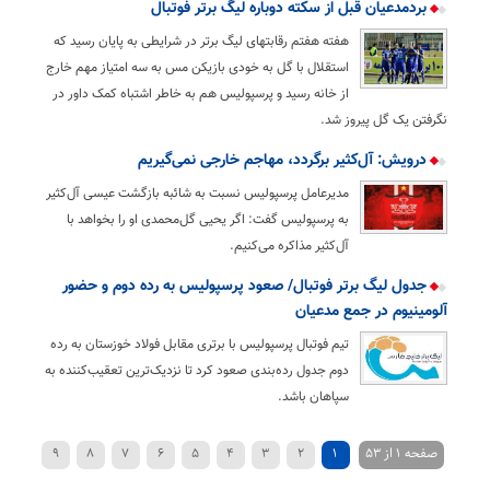
بردمدعیان قبل از سکته دوباره لیگ برتر فوتبال
هفته هفتم رقابتهای لیگ برتر در شرایطی به پایان رسید که
استقلال با گل به خودی بازیکن مس به سه امتیاز مهم خارج
از خانه رسید و پرسپولیس هم به خاطر اشتباه کمک داور در
نگرفتن یک گل پیروز شد.
درویش: آل‌کثیر برگردد، مهاجم خارجی نمی‌گیریم
مدیرعامل پرسپولیس نسبت به شائبه بازگشت عیسی آل‌کثیر
به پرسپولیس گفت: اگر یحیی گل‌محمدی او را بخواهد با
آل‌کثیر مذاکره می‌کنیم.
جدول لیگ برتر فوتبال/ صعود پرسپولیس به رده دوم و حضور
آلومینیوم در جمع مدعیان
تیم فوتبال پرسپولیس با برتری مقابل فولاد خوزستان به رده
دوم جدول رده‌بندی صعود کرد تا نزدیک‌ترین تعقیب‌کننده به
سپاهان باشد.
صفحه 1 از 53
1
2
3
4
5
6
7
8
9