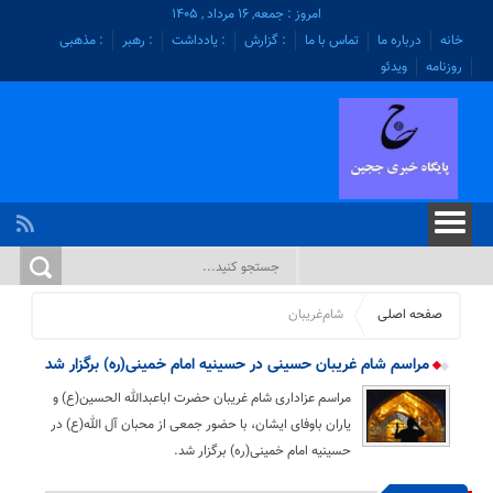
امروز : جمعه, ۱۶ مرداد , ۱۴۰۵
خانه
درباره ما
تماس با ما
: گزارش
: یادداشت
: رهبر
: مذهبی
روزنامه
ویدئو
صفحه اصلی
شام‌غریبان
مراسم شام غریبان حسینی در حسینیه امام خمینی(ره) برگزار شد
مراسم عزاداری شام غریبان حضرت اباعبدالله الحسین(ع) و
یاران باوفای ایشان، با حضور جمعی از محبان آل الله(ع) در
حسینیه امام خمینی(ره) برگزار شد.