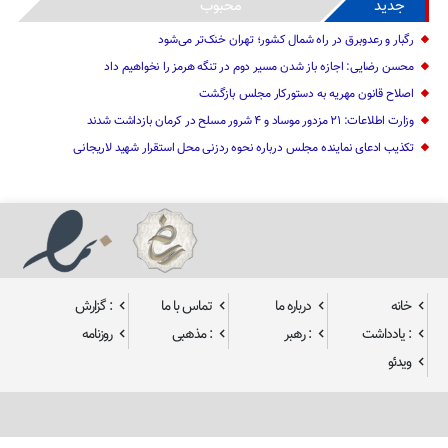
جدید
محبوب
رگبار و رعدوبرق در راه شمال کشور؛ تهران خنک‌تر می‌شود
محسن رضایی: اجازه باز شدن مسیر دوم در تنگه هرمز را نخواهیم داد
اصلاح قانون مهریه به دستورکار مجلس بازگشت
وزارت اطلاعات: ۲۱ مزدور موساد و ۴ شرور مسلح در کرمان بازداشت شدند
تکذیب ادعای نماینده مجلس درباره نحوه ردزنی محل استقرار شهید لاریجانی
خانه
درباره ما
تماس با ما
: گزارش
: یادداشت
: رهبر
: مذهبی
روزنامه
ویدئو