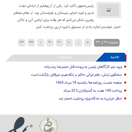
رئیس‌جمهور تاکید کرد: یکی از آرزوهایم از ابتدای دولت
تدبیر و امید احیای سیستان و بلوچستان بود. از مقام معظم
رهبری تشکر می‌کنم که هر وقت برای اراضی آبی و خاکی
اعتبار خواستم اجازه دادند از صندوق ذخیره ارزی برداشت کنم.
صفحه 37 از 44
«
...
10
20
30
‹
33
34
42
41
40
39
38
37
36
35
جدید
محبوب
»
...
›
ورود تیم کارآگاهان پلیس به پرونده قتل حمیدرضا رجب‌زاده
سخنگوی ارتش: نظم ایرانی حاکم بر تنگه هرمز غیرقابل بازگشت است
صفحه نخست روزنامه ها/ یکشنبه 18 مرداد 1405
پرداخت 100 همت به گندم‌کاران تا 22 مرداد
«باقر خرازی» به دادگاه ویژه روحانیت احضار شد